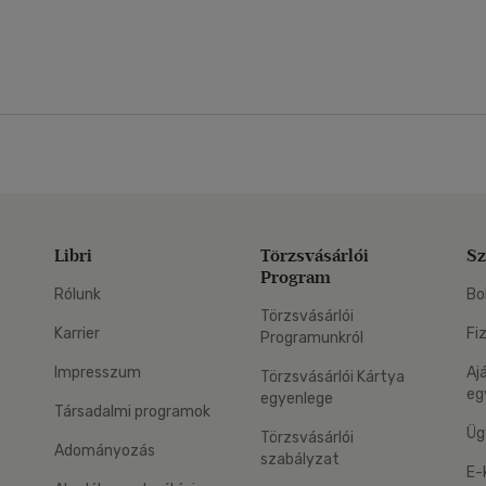
Libri
Törzsvásárlói
Sz
Program
Rólunk
Bo
Törzsvásárlói
Karrier
Fi
Programunkról
Impresszum
Aj
Törzsvásárlói Kártya
eg
egyenlege
Társadalmi programok
Üg
Törzsvásárlói
Adományozás
szabályzat
E-