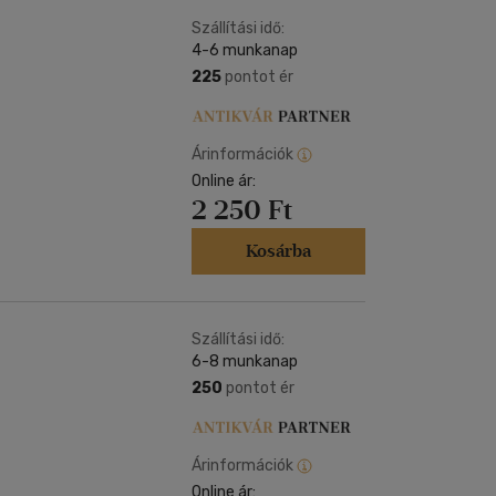
Kártya
m
Szállítási idő:
Képeslap
4-6 munkanap
és Természet
yv
Naptár
225
pontot ér
k
Papír, írószer
ok
Árinformációk
Online ár:
2 250 Ft
Kosárba
Szállítási idő:
6-8 munkanap
250
pontot ér
Árinformációk
Online ár: