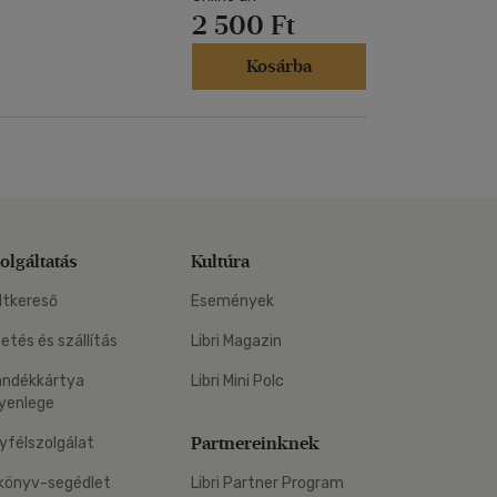
2 500 Ft
Kosárba
olgáltatás
Kultúra
ltkereső
Események
zetés és szállítás
Libri Magazin
ándékkártya
Libri Mini Polc
yenlege
Partnereinknek
yfélszolgálat
könyv-segédlet
Libri Partner Program