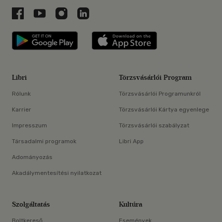
Libri a Facebookon
Libri a Youtube-on
Libri az Instagramon
Libri a LinkedInen
Libri applikáció Szerezd meg: Google P
Libri applikáció 
Libri
Törzsvásárlói Program
Rólunk
Törzsvásárlói Programunkról
Karrier
Törzsvásárlói Kártya egyenlege
Impresszum
Törzsvásárlói szabályzat
Társadalmi programok
Libri App
Adományozás
Akadálymentesítési nyilatkozat
Szolgáltatás
Kultúra
Boltkereső
Események