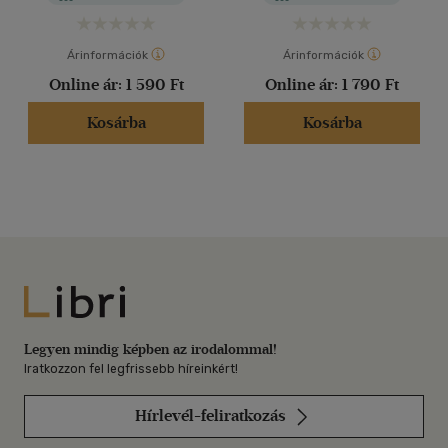
Árinformációk
Árinformációk
Online ár:
1 590 Ft
Online ár:
1 790 Ft
Kosárba
Kosárba
Libri
Legyen mindig képben az irodalommal!
Iratkozzon fel legfrissebb híreinkért!
Hírlevél-feliratkozás