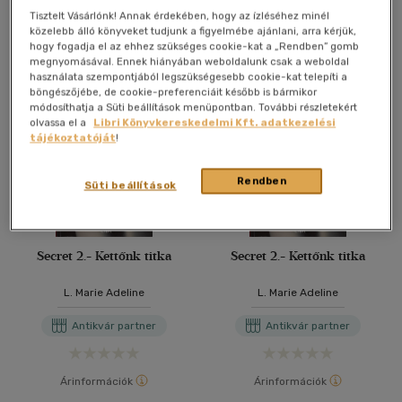
Tisztelt Vásárlónk! Annak érdekében, hogy az ízléséhez minél
További formátumok
közelebb álló könyveket tudjunk a figyelmébe ajánlani, arra kérjük,
hogy fogadja el az ehhez szükséges cookie-kat a „Rendben” gomb
megnyomásával. Ennek hiányában weboldalunk csak a weboldal
használata szempontjából legszükségesebb cookie-kat telepíti a
böngészőjébe, de cookie-preferenciáit később is bármikor
módosíthatja a Süti beállítások menüpontban. További részletekért
olvassa el a
Libri Könyvkereskedelmi Kft. adatkezelési
tájékoztatóját
!
Rendben
Süti beállítások
Secret 2.- Kettőnk titka
Secret 2.- Kettőnk titka
L. Marie Adeline
L. Marie Adeline
Antikvár partner
Antikvár partner
Árinformációk
Árinformációk