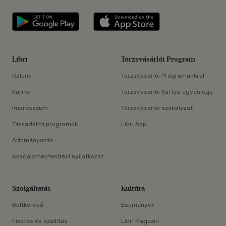
Libri applikáció Szerezd meg: Google P
Libri applikáció 
Libri
Törzsvásárlói Program
Rólunk
Törzsvásárlói Programunkról
Karrier
Törzsvásárlói Kártya egyenlege
Impresszum
Törzsvásárlói szabályzat
Társadalmi programok
Libri App
Adományozás
Akadálymentesítési nyilatkozat
Szolgáltatás
Kultúra
Boltkereső
Események
Fizetés és szállítás
Libri Magazin