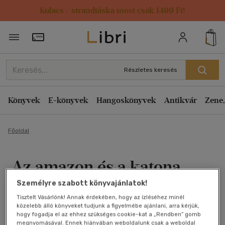
Kulacs / strandtáska most csak 1499 Ft!
Törzsvásárlói Kártya adatai
Részletes keresés
Könyvek
E-könyvek
Hangoskönyvek
Antikvár
Zene,
Főoldal
Az amazon és a katona
Személyre szabott könyvajánlatok!
Mary Jo Putney
Tisztelt Vásárlónk! Annak érdekében, hogy az ízléséhez minél
közelebb álló könyveket tudjunk a figyelmébe ajánlani, arra kérjük,
Antikvár könyv (3db)
hogy fogadja el az ehhez szükséges cookie-kat a „Rendben” gomb
megnyomásával. Ennek hiányában weboldalunk csak a weboldal