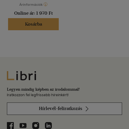
Árinformációk
Online ár:
1 970 Ft
Kosárba
Libri
Legyen mindig képben az irodalommal!
Iratkozzon fel legfrissebb híreinkért!
Hírlevél-feliratkozás
Libri a Facebookon
Libri a Youtube-on
Libri az Instagramon
Libri a LinkedInen