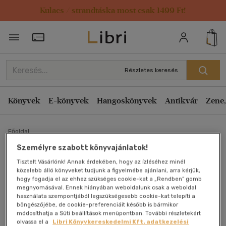
Kulacs / strandtáska most csak 1499 Ft!
Törzsvásárlói Kártya adatai
Részletes keresés
Könyvek
E-könyvek
Hangoskönyvek
Antikvár
Zene,
Főoldal
Személyre szabott könyvajánlatok!
Babilon folyói mellől a
Tisztelt Vásárlónk! Annak érdekében, hogy az ízléséhez minél
közelebb álló könyveket tudjunk a figyelmébe ajánlani, arra kérjük,
hogy fogadja el az ehhez szükséges cookie-kat a „Rendben” gomb
Tisza partjáig (zsidók és
megnyomásával. Ennek hiányában weboldalunk csak a weboldal
használata szempontjából legszükségesebb cookie-kat telepíti a
zsidó magyarok)
böngészőjébe, de cookie-preferenciáit később is bármikor
módosíthatja a Süti beállítások menüpontban. További részletekért
olvassa el a
Libri Könyvkereskedelmi Kft. adatkezelési