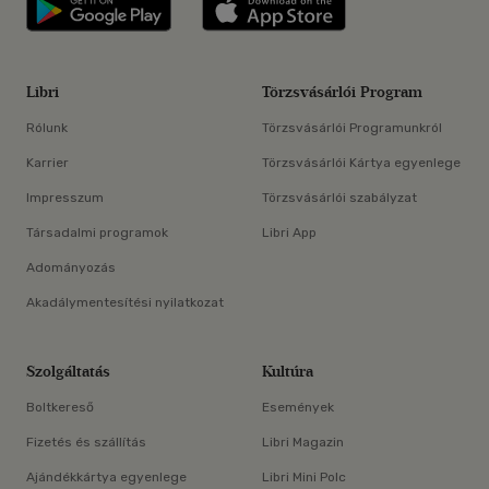
Libri applikáció Szerezd meg: Google P
Libri applikáció 
Libri
Törzsvásárlói Program
Rólunk
Törzsvásárlói Programunkról
Karrier
Törzsvásárlói Kártya egyenlege
Impresszum
Törzsvásárlói szabályzat
Társadalmi programok
Libri App
Adományozás
Akadálymentesítési nyilatkozat
Szolgáltatás
Kultúra
Boltkereső
Események
Fizetés és szállítás
Libri Magazin
Ajándékkártya egyenlege
Libri Mini Polc