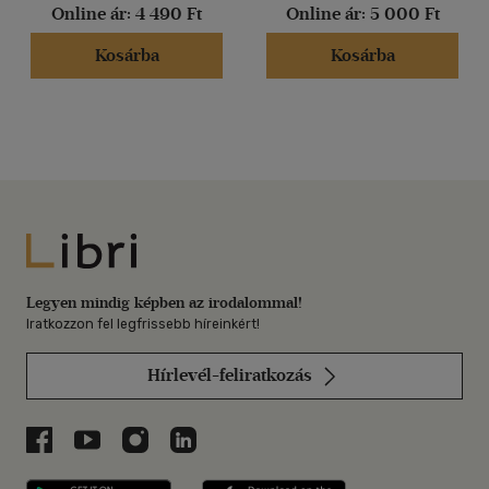
Online ár:
4 490 Ft
Online ár:
5 000 Ft
Kosárba
Kosárba
Libri
Legyen mindig képben az irodalommal!
Iratkozzon fel legfrissebb híreinkért!
Hírlevél-feliratkozás
Libri a Facebookon
Libri a Youtube-on
Libri az Instagramon
Libri a LinkedInen