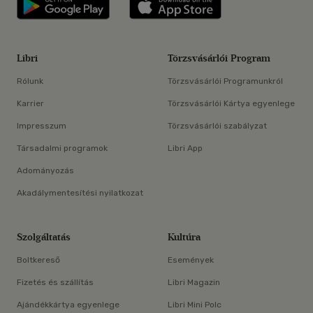
Libri applikáció Szerezd meg: Google P
Libri applikáció 
Libri
Törzsvásárlói Program
Rólunk
Törzsvásárlói Programunkról
Karrier
Törzsvásárlói Kártya egyenlege
Impresszum
Törzsvásárlói szabályzat
Társadalmi programok
Libri App
Adományozás
Akadálymentesítési nyilatkozat
Szolgáltatás
Kultúra
Boltkereső
Események
Fizetés és szállítás
Libri Magazin
Ajándékkártya egyenlege
Libri Mini Polc