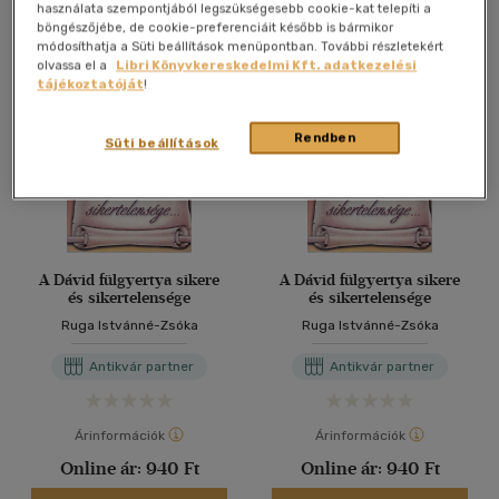
Antikvár könyv (4db)
használata szempontjából legszükségesebb cookie-kat telepíti a
böngészőjébe, de cookie-preferenciáit később is bármikor
módosíthatja a Süti beállítások menüpontban. További részletekért
olvassa el a
Libri Könyvkereskedelmi Kft. adatkezelési
tájékoztatóját
!
Rendben
Süti beállítások
A Dávid fülgyertya sikere
A Dávid fülgyertya sikere
és sikertelensége
és sikertelensége
Ruga Istvánné-Zsóka
Ruga Istvánné-Zsóka
Antikvár partner
Antikvár partner
Árinformációk
Árinformációk
Online ár:
940 Ft
Online ár:
940 Ft