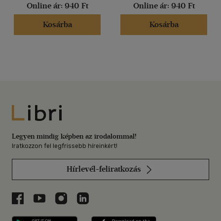
Online ár:
940 Ft
Online ár:
940 Ft
Kosárba
Kosárba
Libri
Legyen mindig képben az irodalommal!
Iratkozzon fel legfrissebb híreinkért!
Hírlevél-feliratkozás
Libri a Facebookon
Libri a Youtube-on
Libri az Instagramon
Libri a LinkedInen