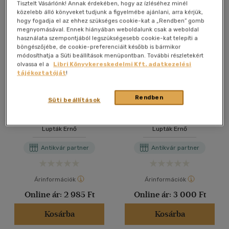
Tisztelt Vásárlónk! Annak érdekében, hogy az ízléséhez minél
közelebb álló könyveket tudjunk a figyelmébe ajánlani, arra kérjük,
hogy fogadja el az ehhez szükséges cookie-kat a „Rendben” gomb
megnyomásával. Ennek hiányában weboldalunk csak a weboldal
használata szempontjából legszükségesebb cookie-kat telepíti a
böngészőjébe, de cookie-preferenciáit később is bármikor
módosíthatja a Süti beállítások menüpontban. További részletekért
olvassa el a
Libri Könyvkereskedelmi Kft. adatkezelési
tájékoztatóját
!
Rendben
Süti beállítások
Lakatosok könyve
Lakatosok könyve
Lupták Ernő
Lupták Ernő
Antikvár partner
Antikvár partner
Árinformációk
Árinformációk
Online ár:
2 985 Ft
Online ár:
3 000 Ft
Kosárba
Kosárba