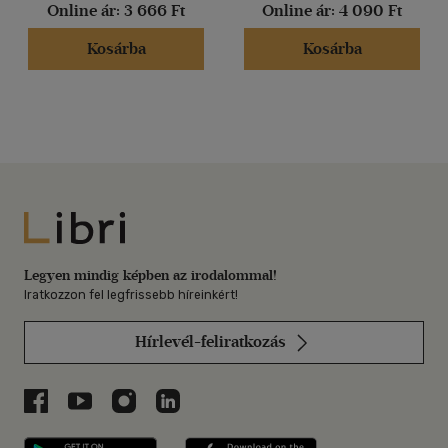
Online ár:
3 666 Ft
Online ár:
4 090 Ft
Kosárba
Kosárba
Libri
Legyen mindig képben az irodalommal!
Iratkozzon fel legfrissebb híreinkért!
Hírlevél-feliratkozás
Libri a Facebookon
Libri a Youtube-on
Libri az Instagramon
Libri a LinkedInen
Libri applikáció Szerezd meg: Google P
Libri applikáció 