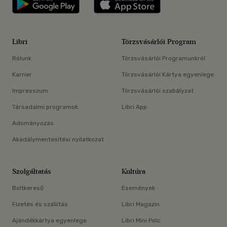
Libri
Törzsvásárlói Program
Rólunk
Törzsvásárlói Programunkról
Karrier
Törzsvásárlói Kártya egyenlege
Impresszum
Törzsvásárlói szabályzat
Társadalmi programok
Libri App
Adományozás
Akadálymentesítési nyilatkozat
Szolgáltatás
Kultúra
Boltkereső
Események
Fizetés és szállítás
Libri Magazin
Ajándékkártya egyenlege
Libri Mini Polc