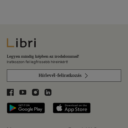
Libri
Legyen mindig képben az irodalommal!
Iratkozzon fel legfrissebb híreinkért!
Hírlevél-feliratkozás
Libri a Facebookon
Libri a Youtube-on
Libri az Instagramon
Libri a LinkedInen
Libri applikáció Szerezd meg: Google P
Libri applikáció 