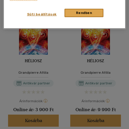
Rendben
Süti beállítások
HÉLIOSZ
HÉLIOSZ
Grandpierre Attila
Grandpierre Attila
Antikvár partner
Antikvár partner
Árinformációk
Árinformációk
Online ár:
3 900 Ft
Online ár:
9 990 Ft
Kosárba
Kosárba