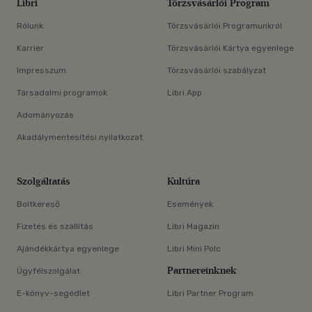
Libri
Törzsvásárlói Program
Rólunk
Törzsvásárlói Programunkról
Karrier
Törzsvásárlói Kártya egyenlege
Impresszum
Törzsvásárlói szabályzat
Társadalmi programok
Libri App
Adományozás
Akadálymentesítési nyilatkozat
Szolgáltatás
Kultúra
Boltkereső
Események
Fizetés és szállítás
Libri Magazin
Ajándékkártya egyenlege
Libri Mini Polc
Partnereinknek
Ügyfélszolgálat
E-könyv-segédlet
Libri Partner Program