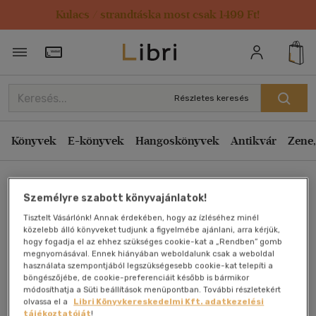
Kulacs / strandtáska most csak 1499 Ft!
Törzsvásárlói Kártya adatai
Részletes keresés
Könyvek
E-könyvek
Hangoskönyvek
Antikvár
Zene,
Főoldal
Személyre szabott könyvajánlatok!
Tisztelt Vásárlónk! Annak érdekében, hogy az ízléséhez minél
HÉLIOSZ
közelebb álló könyveket tudjunk a figyelmébe ajánlani, arra kérjük,
hogy fogadja el az ehhez szükséges cookie-kat a „Rendben” gomb
megnyomásával. Ennek hiányában weboldalunk csak a weboldal
Grandpierre Attila
használata szempontjából legszükségesebb cookie-kat telepíti a
böngészőjébe, de cookie-preferenciáit később is bármikor
módosíthatja a Süti beállítások menüpontban. További részletekért
Antikvár könyv (2db)
olvassa el a
Libri Könyvkereskedelmi Kft. adatkezelési
tájékoztatóját
!