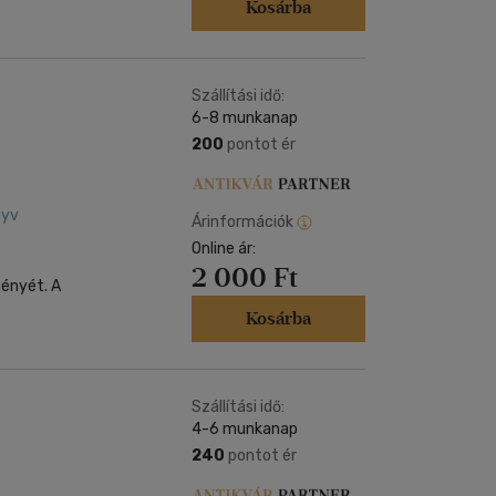
Kosárba
Szállítási idő:
6-8 munkanap
200
pontot ér
nyv
Árinformációk
Online ár:
2 000 Ft
gényét. A
Kosárba
Szállítási idő:
4-6 munkanap
240
pontot ér