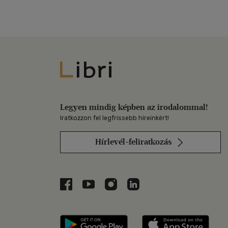
Libri
Legyen mindig képben az irodalommal!
Iratkozzon fel legfrissebb híreinkért!
Hírlevél-feliratkozás
Libri a Facebookon
Libri a Youtube-on
Libri az Instagramon
Libri a LinkedInen
Libri applikáció Szerezd m
Libri