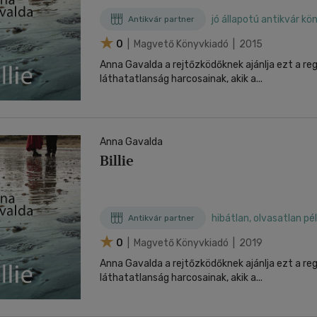
jó állapotú antikvár kö
Antikvár partner
0
| Magvető Könyvkiadó | 2015
Anna Gavalda a rejtőzködőknek ajánlja ezt a re
láthatatlanság harcosainak, akik a...
Anna Gavalda
Billie
hibátlan, olvasatlan pé
Antikvár partner
0
| Magvető Könyvkiadó | 2019
Anna Gavalda a rejtőzködőknek ajánlja ezt a re
láthatatlanság harcosainak, akik a...