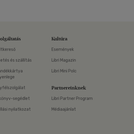
olgáltatás
Kultúra
ltkereső
Események
zetés és szállítás
Libri Magazin
ándékkártya
Libri Mini Polc
yenlege
Partnereinknek
yfélszolgálat
könyv-segédlet
Libri Partner Program
állási nyilatkozat
Médiaajánlat