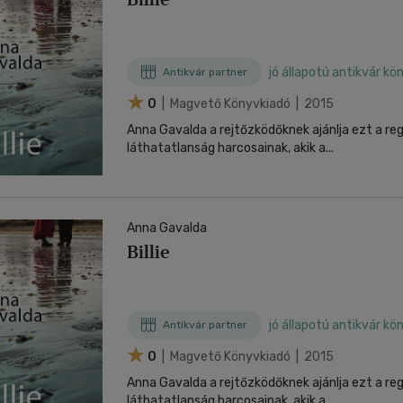
jó állapotú antikvár kö
Antikvár partner
0
| Magvető Könyvkiadó | 2015
Anna Gavalda a rejtőzködőknek ajánlja ezt a re
láthatatlanság harcosainak, akik a...
Anna Gavalda
Billie
jó állapotú antikvár kö
Antikvár partner
0
| Magvető Könyvkiadó | 2015
Anna Gavalda a rejtőzködőknek ajánlja ezt a re
láthatatlanság harcosainak, akik a...