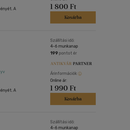
1 800 Ft
gényét. A
Kosárba
Szállítási idő:
4-6 munkanap
199
pontot ér
nyv
Árinformációk
Online ár:
1 990 Ft
gényét. A
Kosárba
Szállítási idő:
4-6 munkanap