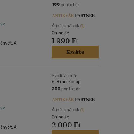
199
pontot ér
nyv
Árinformációk
Online ár:
1 990 Ft
gényét. A
Kosárba
Szállítási idő:
6-8 munkanap
200
pontot ér
nyv
Árinformációk
Online ár:
2 000 Ft
gényét. A