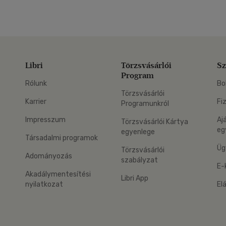
Libri
Törzsvásárlói
Sz
Program
Rólunk
Bo
Törzsvásárlói
Karrier
Fi
Programunkról
Impresszum
Aj
Törzsvásárlói Kártya
eg
egyenlege
Társadalmi programok
Üg
Törzsvásárlói
Adományozás
szabályzat
E-
Akadálymentesítési
Libri App
nyilatkozat
El
eg: Google Play
 applikáció Letölthető az App Store-ból