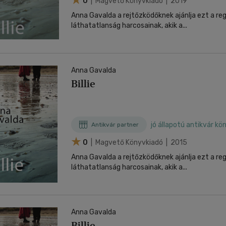
0
| Magvető Könyvkiadó | 2019
Anna Gavalda a rejtőzködőknek ajánlja ezt a re
láthatatlanság harcosainak, akik a...
Anna Gavalda
Billie
jó állapotú antikvár kö
Antikvár partner
0
| Magvető Könyvkiadó | 2015
Anna Gavalda a rejtőzködőknek ajánlja ezt a re
láthatatlanság harcosainak, akik a...
Anna Gavalda
Billie