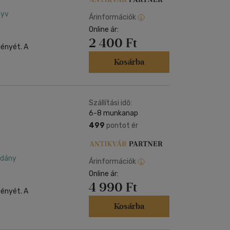
nyv
Árinformációk
Online ár:
2 400 Ft
gényét. A
Kosárba
Szállítási idő:
6-8 munkanap
499
pontot ér
ldány
Árinformációk
Online ár:
4 990 Ft
gényét. A
Kosárba