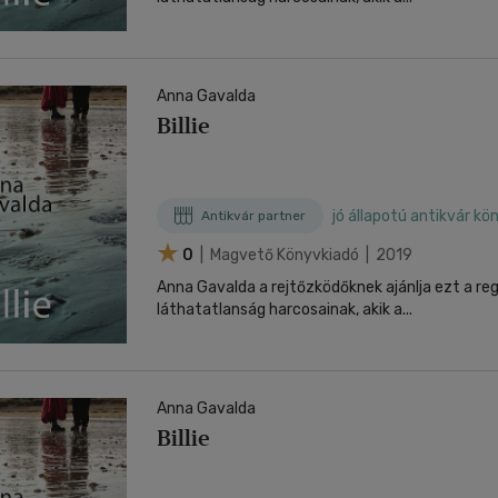
Anna Gavalda
Billie
jó állapotú antikvár kö
Antikvár partner
0
| Magvető Könyvkiadó | 2019
Anna Gavalda a rejtőzködőknek ajánlja ezt a re
láthatatlanság harcosainak, akik a...
Anna Gavalda
Billie