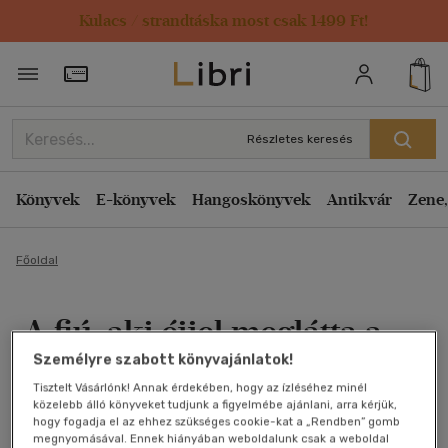
Kulacs / strandtáska most csak 1499 Ft!
Törzsvásárlói Kártya adatai
Részletes keresés
Könyvek
E-könyvek
Hangoskönyvek
Antikvár
Zene,
Főoldal
A fiú, aki éjjel meglátta a
Személyre szabott könyvajánlatok!
napot
Tisztelt Vásárlónk! Annak érdekében, hogy az ízléséhez minél
közelebb álló könyveket tudjunk a figyelmébe ajánlani, arra kérjük,
Luca Di Fulvio
hogy fogadja el az ehhez szükséges cookie-kat a „Rendben” gomb
megnyomásával. Ennek hiányában weboldalunk csak a weboldal