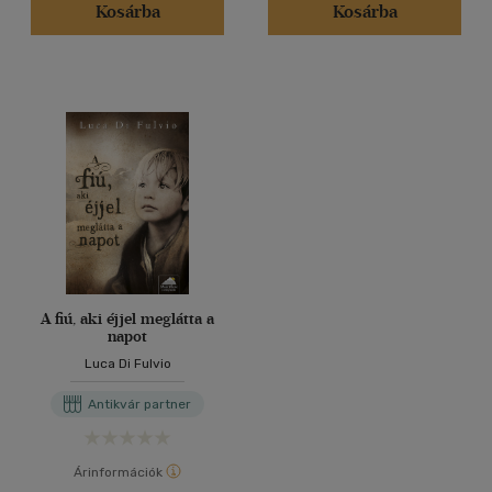
Kosárba
Kosárba
A fiú, aki éjjel meglátta a
napot
Luca Di Fulvio
Antikvár partner
Árinformációk