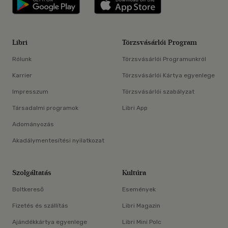
Libri applikáció Szerezd meg: Google P
Libri applikáció 
Libri
Törzsvásárlói Program
Rólunk
Törzsvásárlói Programunkról
Karrier
Törzsvásárlói Kártya egyenlege
Impresszum
Törzsvásárlói szabályzat
Társadalmi programok
Libri App
Adományozás
Akadálymentesítési nyilatkozat
Szolgáltatás
Kultúra
Boltkereső
Események
Fizetés és szállítás
Libri Magazin
Ajándékkártya egyenlege
Libri Mini Polc