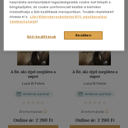
Antikvár könyv (3db)
használata szempontjából legszükségesebb cookie-kat telepíti a
böngészőjébe, de cookie-preferenciáit később is bármikor
módosíthatja a Süti beállítások menüpontban. További részletekért
olvassa el a
Libri Könyvkereskedelmi Kft. adatkezelési
tájékoztatóját
!
Rendben
Süti beállítások
A fiú, aki éjjel meglátta a
A fiú, aki éjjel meglátta a
napot
napot
Luca Di Fulvio
Luca Di Fulvio
Antikvár partner
Antikvár partner
Árinformációk
Árinformációk
Online ár:
2 290 Ft
Online ár:
2 290 Ft