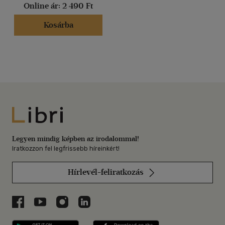
Online ár:
2 490 Ft
Kosárba
Libri
Legyen mindig képben az irodalommal!
Iratkozzon fel legfrissebb híreinkért!
Hírlevél-feliratkozás
Libri a Facebookon
Libri a Youtube-on
Libri az Instagramon
Libri a LinkedInen