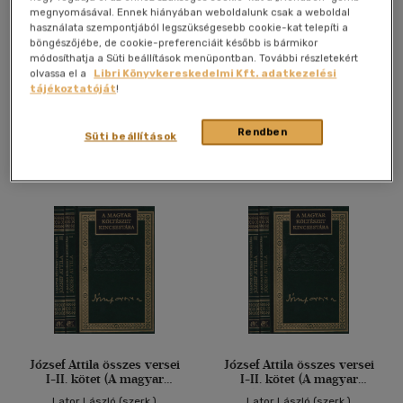
54.)
megnyomásával. Ennek hiányában weboldalunk csak a weboldal
használata szempontjából legszükségesebb cookie-kat telepíti a
Lator László (szerk.)
böngészőjébe, de cookie-preferenciáit később is bármikor
módosíthatja a Süti beállítások menüpontban. További részletekért
olvassa el a
Libri Könyvkereskedelmi Kft. adatkezelési
Antikvár könyv (3db)
tájékoztatóját
!
További formátumok
Rendben
Süti beállítások
József Attila összes versei
József Attila összes versei
I-II. kötet (A magyar
I-II. kötet (A magyar
költészet kincsestára 53-
költészet kincsestára 53-
Lator László (szerk.)
Lator László (szerk.)