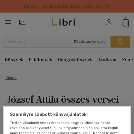
Kulacs / strandtáska most csak 1499 Ft!
Törzsvásárlói Kártya adatai
Részletes keresés
Könyvek
E-könyvek
Hangoskönyvek
Antikvár
Zene,
Főoldal
József Attila összes versei
I-II. kötet (A magyar
Személyre szabott könyvajánlatok!
költészet kincsestára 53-
Tisztelt Vásárlónk! Annak érdekében, hogy az ízléséhez minél
közelebb álló könyveket tudjunk a figyelmébe ajánlani, arra kérjük,
hogy fogadja el az ehhez szükséges cookie-kat a „Rendben” gomb