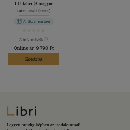
I-II. kötet (A magyar
költészet kincsestára 53-
Lator László (szerk.)
54.)
Antikvár partner
Árinformációk
Online ár:
9 790 Ft
Kosárba
Libri
Legyen mindig képben az irodalommal!