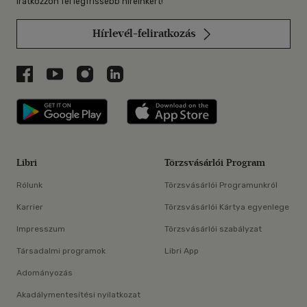
Iratkozzon fel legfrissebb híreinkért!
Hírlevél-feliratkozás
Libri a Facebookon
Libri a Youtube-on
Libri az Instagramon
Libri a LinkedInen
Libri applikáció Szerezd meg: Google P
Libri applikáció 
Libri
Törzsvásárlói Program
Rólunk
Törzsvásárlói Programunkról
Karrier
Törzsvásárlói Kártya egyenlege
Impresszum
Törzsvásárlói szabályzat
Társadalmi programok
Libri App
Adományozás
Akadálymentesítési nyilatkozat