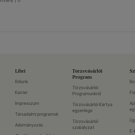
ítvány | 0
Libri
Törzsvásárlói
Sz
Program
Rólunk
Bo
Törzsvásárlói
Karrier
Fi
Programunkról
Impresszum
Aj
Törzsvásárlói Kártya
eg
egyenlege
Társadalmi programok
Üg
Törzsvásárlói
Adományozás
szabályzat
E-