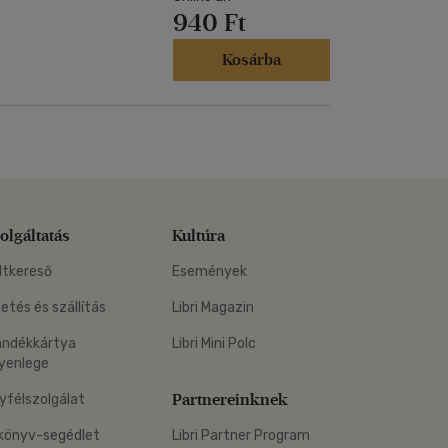
940 Ft
Kosárba
olgáltatás
Kultúra
ltkereső
Események
zetés és szállítás
Libri Magazin
ándékkártya
Libri Mini Polc
yenlege
Partnereinknek
yfélszolgálat
könyv-segédlet
Libri Partner Program