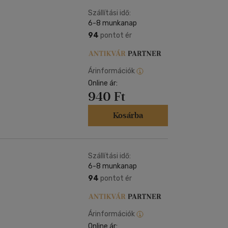
Kártya
Vallás, mitológia
m
Szállítási idő:
Képeslap
6-8 munkanap
és Természet
yv
Naptár
94
pontot ér
k
Papír, írószer
ok
Árinformációk
Online ár:
940 Ft
Kosárba
Szállítási idő:
6-8 munkanap
94
pontot ér
Árinformációk
Online ár: