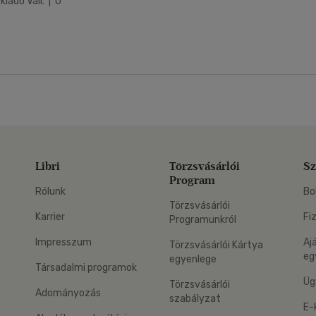
iadó Váll. | 0
Libri
Törzsvásárlói
Sz
Program
Rólunk
Bo
Törzsvásárlói
Karrier
Fi
Programunkról
Impresszum
Aj
Törzsvásárlói Kártya
eg
egyenlege
Társadalmi programok
Üg
Törzsvásárlói
Adományozás
szabályzat
E-