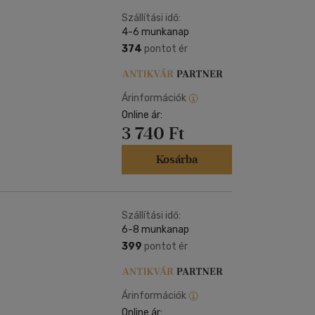
Kártya
Vallás, mitológia
m
Szállítási idő:
Képeslap
4-6 munkanap
és Természet
yv
Naptár
374
pontot ér
k
Papír, írószer
ok
Árinformációk
Online ár:
3 740 Ft
Kosárba
Szállítási idő:
6-8 munkanap
399
pontot ér
Árinformációk
Online ár: