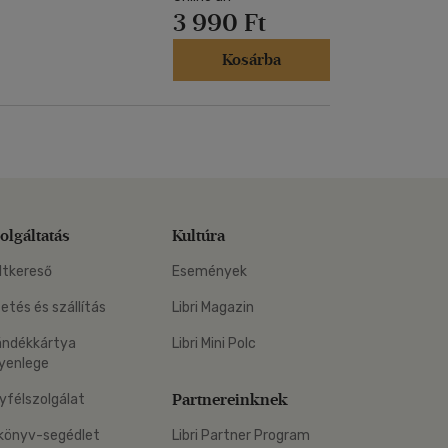
3 990 Ft
Kosárba
olgáltatás
Kultúra
ltkereső
Események
zetés és szállítás
Libri Magazin
ándékkártya
Libri Mini Polc
yenlege
Partnereinknek
yfélszolgálat
könyv-segédlet
Libri Partner Program