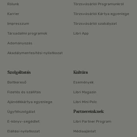
Rólunk
Törzsvásárlói Programunkról
Karrier
Törzsvásárlói Kártya egyenlege
Impresszum
Törzsvásárlói szabályzat
Társadalmi programok
Libri App
Adományozás
Akadálymentesítési nyilatkozat
Szolgáltatás
Kultúra
Boltkereső
Események
Fizetés és szállítás
Libri Magazin
Ajándékkártya egyenlege
Libri Mini Polc
Partnereinknek
Ügyfélszolgálat
E-könyv-segédlet
Libri Partner Program
Elállási nyilatkozat
Médiaajánlat