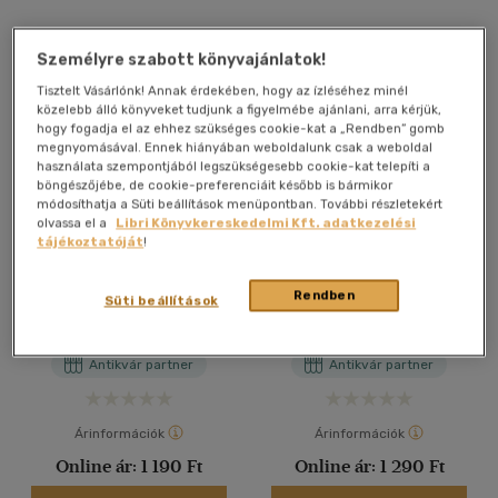
Személyre szabott könyvajánlatok!
Tisztelt Vásárlónk! Annak érdekében, hogy az ízléséhez minél
közelebb álló könyveket tudjunk a figyelmébe ajánlani, arra kérjük,
hogy fogadja el az ehhez szükséges cookie-kat a „Rendben” gomb
megnyomásával. Ennek hiányában weboldalunk csak a weboldal
használata szempontjából legszükségesebb cookie-kat telepíti a
böngészőjébe, de cookie-preferenciáit később is bármikor
módosíthatja a Süti beállítások menüpontban. További részletekért
olvassa el a
Libri Könyvkereskedelmi Kft. adatkezelési
tájékoztatóját
!
Az ötödik Sally
Az ötödik Sally
Rendben
Süti beállítások
Daniel Keyes
Daniel Keyes
Antikvár partner
Antikvár partner
Árinformációk
Árinformációk
Online ár:
1 190 Ft
Online ár:
1 290 Ft