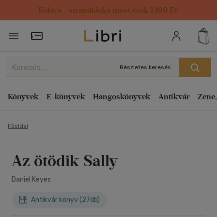
Kulacs / strandtáska most csak 1499 Ft!
Törzsvásárlói Kártya adatai
Részletes keresés
Könyvek
E-könyvek
Hangoskönyvek
Antikvár
Zene,
Főoldal
Az ötödik Sally
Daniel Keyes
Antikvár könyv (27db)