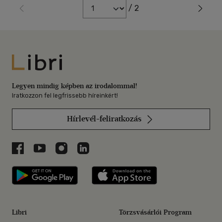
/ 2
Libri
Legyen mindig képben az irodalommal!
Iratkozzon fel legfrissebb híreinkért!
Hírlevél-feliratkozás
Libri a Facebookon
Libri a Youtube-on
Libri az Instagramon
Libri a LinkedInen
Libri applikáció Szerezd meg: Google P
Libri applikáció 
Libri
Törzsvásárlói Program