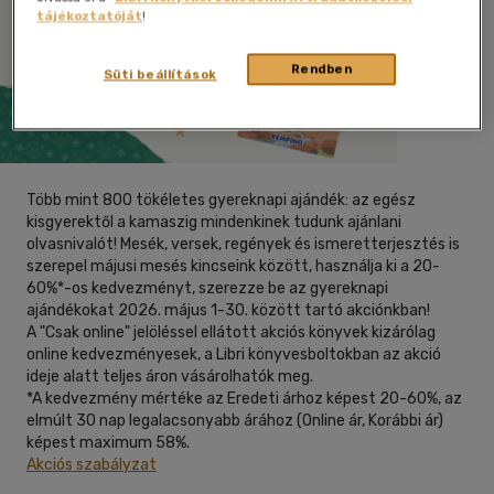
tájékoztatóját
!
Rendben
Süti beállítások
Több mint 800 tökéletes gyereknapi ajándék: az egész
kisgyerektől a kamaszig mindenkinek tudunk ajánlani
olvasnivalót! Mesék, versek, regények és ismeretterjesztés is
szerepel májusi mesés kincseink között, használja ki a 20-
60%*-os kedvezményt, szerezze be az gyereknapi
ajándékokat 2026. május 1-30. között tartó akciónkban!
A "Csak online" jelöléssel ellátott akciós könyvek kizárólag
online kedvezményesek, a Libri könyvesboltokban az akció
ideje alatt teljes áron vásárolhatók meg.
*A kedvezmény mértéke az Eredeti árhoz képest 20-60%, az
elmúlt 30 nap legalacsonyabb árához (Online ár, Korábbi ár)
képest maximum 58%.
Akciós szabályzat