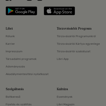
Libri applikáció Szerezd meg: Google P
Libri applikáció 
Libri
Törzsvásárlói Program
Rólunk
Törzsvásárlói Programunkról
Karrier
Törzsvásárlói Kártya egyenlege
Impresszum
Törzsvásárlói szabályzat
Társadalmi programok
Libri App
Adományozás
Akadálymentesítési nyilatkozat
Szolgáltatás
Kultúra
Boltkereső
Események
Fizetés és szállítás
Libri Magazin