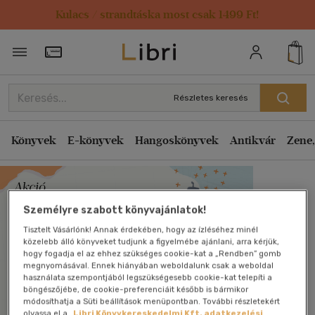
Kulacs / strandtáska most csak 1499 Ft!
Törzsvásárlói Kártya adatai
Részletes keresés
Könyvek
E-könyvek
Hangoskönyvek
Antikvár
Zene,
Személyre szabott könyvajánlatok!
Tisztelt Vásárlónk! Annak érdekében, hogy az ízléséhez minél
közelebb álló könyveket tudjunk a figyelmébe ajánlani, arra kérjük,
hogy fogadja el az ehhez szükséges cookie-kat a „Rendben” gomb
megnyomásával. Ennek hiányában weboldalunk csak a weboldal
használata szempontjából legszükségesebb cookie-kat telepíti a
böngészőjébe, de cookie-preferenciáit később is bármikor
módosíthatja a Süti beállítások menüpontban. További részletekért
olvassa el a
Libri Könyvkereskedelmi Kft. adatkezelési