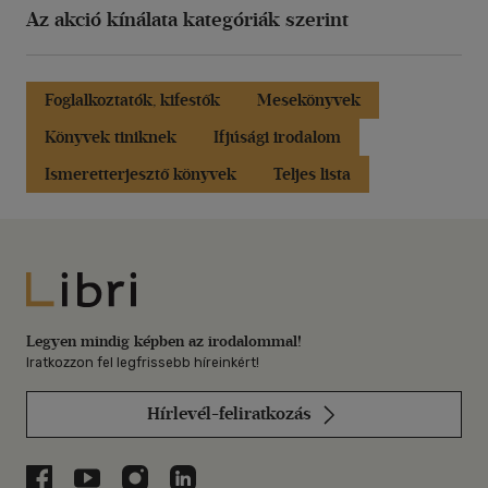
Az akció kínálata kategóriák szerint
Foglalkoztatók, kifestők
Mesekönyvek
Könyvek tiniknek
Ifjúsági irodalom
Ismeretterjesztő könyvek
Teljes lista
Libri
Legyen mindig képben az irodalommal!
Iratkozzon fel legfrissebb híreinkért!
Hírlevél-feliratkozás
Libri a Facebookon
Libri a Youtube-on
Libri az Instagramon
Libri a LinkedInen