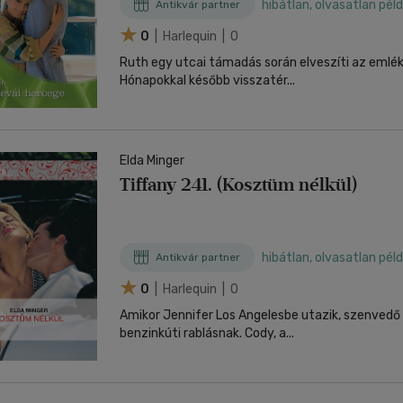
hibátlan, olvasatlan pél
Antikvár partner
0
| Harlequin | 0
Ruth egy utcai támadás során elveszíti az emlé
Hónapokkal később visszatér...
Elda Minger
Tiffany 241. (Kosztüm nélkül)
hibátlan, olvasatlan pél
Antikvár partner
0
| Harlequin | 0
Amikor Jennifer Los Angelesbe utazik, szenvedő 
benzinkúti rablásnak. Cody, a...