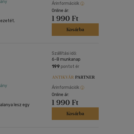
dány
Árinformációk
Online ár:
1 990 Ft
kezetét.
Kosárba
Szállítási idő:
6-8 munkanap
199
pontot ér
dány
Árinformációk
Online ár:
1 990 Ft
alanya lesz egy
Kosárba