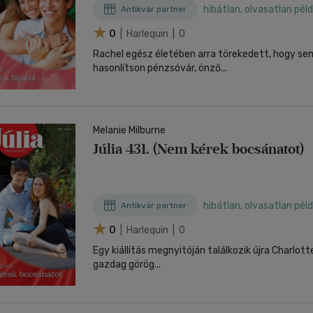
hibátlan, olvasatlan pél
Antikvár partner
0
| Harlequin | 0
Rachel egész életében arra törekedett, hogy s
hasonlítson pénzsóvár, önző...
Melanie Milburne
Júlia 431. (Nem kérek bocsánatot)
hibátlan, olvasatlan pél
Antikvár partner
0
| Harlequin | 0
Egy kiállítás megnyitóján találkozik újra Charlot
gazdag görög...