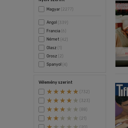
Magyar
(2277)
Angol
(339)
Francia
(6)
Német
(42)
Olasz
(1)
Orosz
(2)
Spanyol
(4)
Vélemény szerint
(732)
(323)
(88)
(21)
(20)