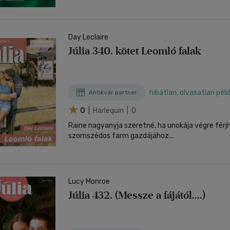
Day Leclaire
Júlia 340. kötet Leomló falak
hibátlan, olvasatlan pél
Antikvár partner
0
| Harlequin | 0
Raine nagyanyja szeretné, ha unokája végre fér
szomszédos farm gazdájához...
Lucy Monroe
Júlia 432. (Messze a fájától....)