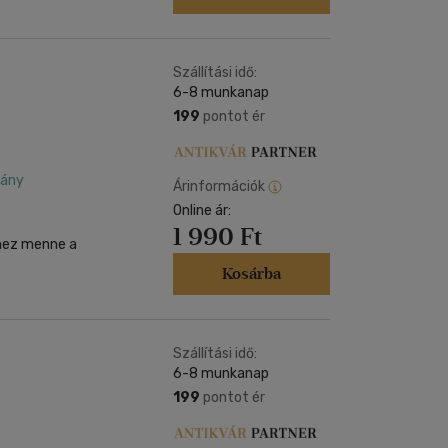
Szállítási idő:
6-8 munkanap
199
pontot ér
dány
Árinformációk
Online ár:
1 990 Ft
jhez menne a
Kosárba
Szállítási idő:
6-8 munkanap
199
pontot ér