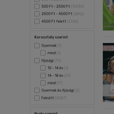
500 Ft - 2500 Ft
(10035)
2500 Ft - 4500 Ft
(3812)
4500 Ft felett
(2766)
Korosztály szerint
Gyermek
(1)
mind
(1)
Ifjúsági
(75)
10 - 14 év
(1)
14 - 18 év
(51)
mind
(17)
Gyermek és ifjúsági
(3)
Felnőtt
(2587)
Nyelv szerint