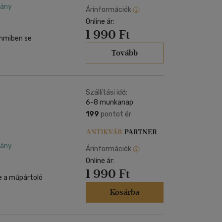
dány
Árinformációk
Online ár:
1 990 Ft
emmiben se
Tovább
Szállítási idő:
6-8 munkanap
199
pontot ér
dány
Árinformációk
Online ár:
1 990 Ft
te a műpártoló
Kosárba