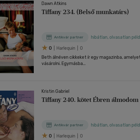
Dawn Atkins
Tiffany 234. (Belső munkatárs)
hibátlan, olvasatlan pél
Antikvár partner
0
| Harlequin | 0
Beth álnéven cikkeket ír egy magazinba, amelyet
vásárolni. Egymásba...
Kristin Gabriel
Tiffany 240. kötet Ébren álmodom
hibátlan, olvasatlan pél
Antikvár partner
0
| Harlequin | 0