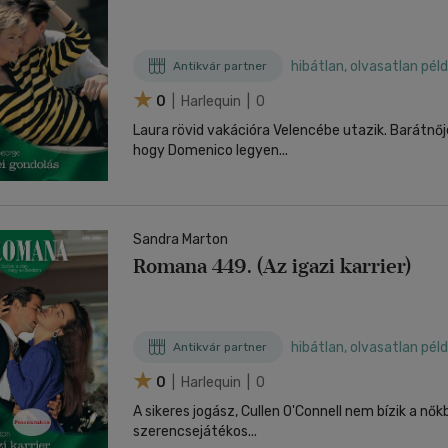
hibátlan, olvasatlan pél
Antikvár partner
0
| Harlequin | 0
Laura rövid vakációra Velencébe utazik. Barátnő
hogy Domenico legyen...
Sandra Marton
Romana 449. (Az igazi karrier)
hibátlan, olvasatlan pél
Antikvár partner
0
| Harlequin | 0
A sikeres jogász, Cullen O'Connell nem bízik a nők
szerencsejátékos...