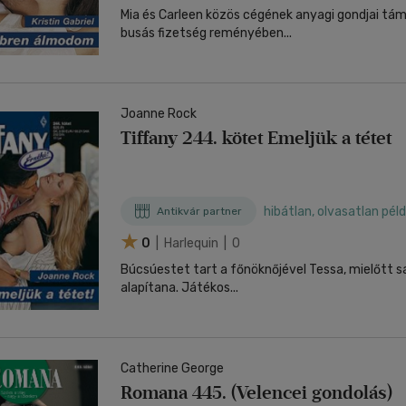
Mia és Carleen közös cégének anyagi gondjai tám
busás fizetség reményében...
Joanne Rock
Tiffany 244. kötet Emeljük a tétet
hibátlan, olvasatlan pél
Antikvár partner
0
| Harlequin | 0
Búcsúestet tart a főnöknőjével Tessa, mielőtt s
alapítana. Játékos...
Catherine George
Romana 445. (Velencei gondolás)