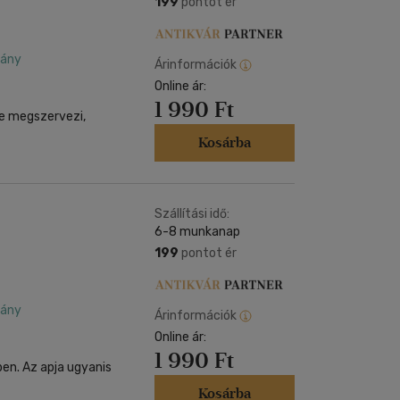
199
pontot ér
dány
Árinformációk
Online ár:
1 990 Ft
je megszervezi,
Kosárba
Szállítási idő:
6-8 munkanap
199
pontot ér
dány
Árinformációk
Online ár:
1 990 Ft
ben. Az apja ugyanis
Kosárba