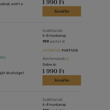
1 990 Ft
adnak, ezért a
Kosárba
Szállítási idő:
6-8 munkanap
199
pontot ér
dány
Árinformációk
Online ár:
1 990 Ft
aját divatcéget
Kosárba
Szállítási idő:
6-8 munkanap