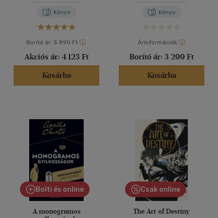
Könyv
Könyv
Borító ár:
5 890 Ft
Árinformációk
Akciós ár:
4 123 Ft
Borító ár:
3 299 Ft
Kosárba
Kosárba
Bolti és online
Csak online
A monogramos
The Art of Destiny