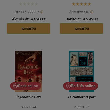
(1768)
(751)
Borító ár:
6 990 Ft
Árinformációk
(252)
Akciós ár:
4 893 Ft
Borító ár:
4 999 Ft
(74)
Kosárba
Kosárba
(55)
(20396)
Alkalmaz
Csak online
Bolti és online
Ragadozók Háza
Az elátkozott part
Diana Hunt
Rejtő Jenő