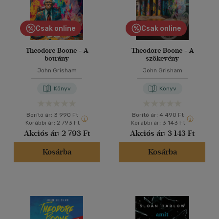
Csak online
Csak online
Theodore Boone - A
Theodore Boone - A
botrány
szökevény
John Grisham
John Grisham
Könyv
Könyv
Borító ár:
3 990 Ft
Borító ár:
4 490 Ft
Korábbi ár:
2 793 Ft
Korábbi ár:
3 143 Ft
Akciós ár:
2 793 Ft
Akciós ár:
3 143 Ft
Kosárba
Kosárba