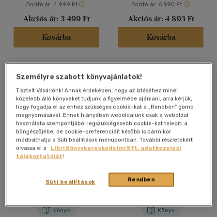
Felnőtt
(9126)
Borító ár:
4 999 Ft
Borító ár:
6 990 Ft
Akciós ár:
3 499 Ft
Akciós ár:
4 893 Ft
Nyelv szerint
Kosárba
Kosárba
Magyar
(8106)
Amerikai angol
(3)
Személyre szabott könyvajánlatok!
Angol
(1489)
Tisztelt Vásárlónk! Annak érdekében, hogy az ízléséhez minél
közelebb álló könyveket tudjunk a figyelmébe ajánlani, arra kérjük,
Angol-amerikai
(1)
hogy fogadja el az ehhez szükséges cookie-kat a „Rendben” gomb
Dán
(1)
megnyomásával. Ennek hiányában weboldalunk csak a weboldal
használata szempontjából legszükségesebb cookie-kat telepíti a
Francia
(45)
böngészőjébe, de cookie-preferenciáit később is bármikor
módosíthatja a Süti beállítások menüpontban. További részletekért
Holland
(5)
olvassa el a
Libri Könyvkereskedelmi Kft. adatkezelési
Csak online
Bolti és online
tájékoztatóját
!
Lengyel
(1)
több nyelv megjelenítése
Death at the Sign of the
Senki bolondja
Rendben
Rook
Süti beállítások
Kate Atkinson
Harlan Coben
Vélemény szerint
Könyv
Könyv