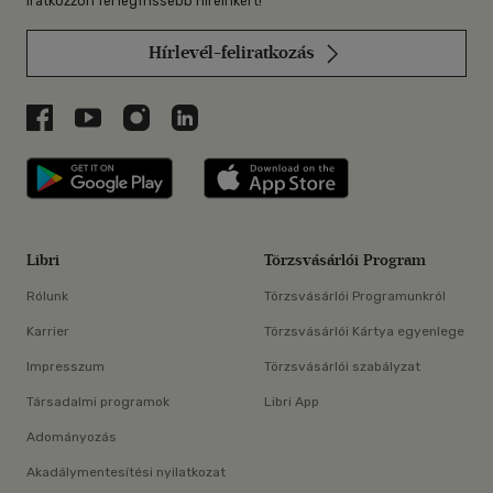
Iratkozzon fel legfrissebb híreinkért!
Hírlevél-feliratkozás
Libri a Facebookon
Libri a Youtube-on
Libri az Instagramon
Libri a LinkedInen
Libri applikáció Szerezd meg: Google P
Libri applikáció 
Libri
Törzsvásárlói Program
Rólunk
Törzsvásárlói Programunkról
Karrier
Törzsvásárlói Kártya egyenlege
Impresszum
Törzsvásárlói szabályzat
Társadalmi programok
Libri App
Adományozás
Akadálymentesítési nyilatkozat