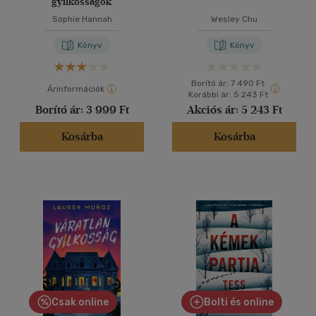
gyilkosságok
Sophie Hannah
Wesley Chu
Könyv
Könyv
Borító ár:
7 490 Ft
Árinformációk
Korábbi ár:
5 243 Ft
Borító ár:
3 999 Ft
Akciós ár:
5 243 Ft
Kosárba
Kosárba
Csak online
Bolti és online