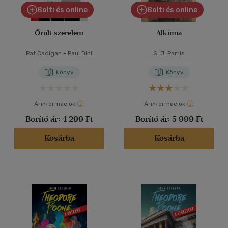
Bolti és online
Bolti és online
Őrült szerelem
Alkímia
Pat Cadigan
-
Paul Dini
S. J. Parris
Könyv
Könyv
Árinformációk
Árinformációk
Borító ár:
4 299 Ft
Borító ár:
5 999 Ft
Kosárba
Kosárba