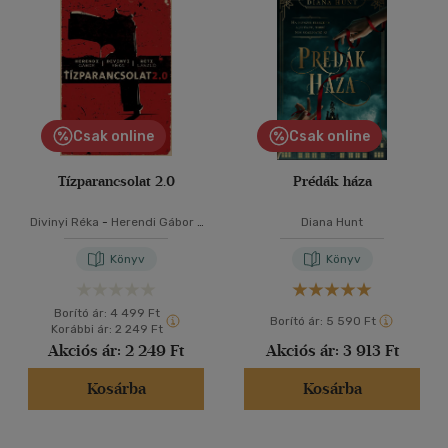
Csak online
Csak online
Tízparancsolat 2.0
Prédák háza
Divinyi Réka
-
Herendi Gábor
-
Diana Hunt
Réti László
Könyv
Könyv
Borító ár:
4 499 Ft
Borító ár:
5 590 Ft
Korábbi ár:
2 249 Ft
Akciós ár:
2 249 Ft
Akciós ár:
3 913 Ft
Kosárba
Kosárba