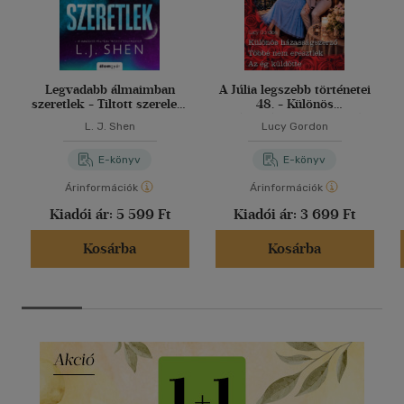
Legvadabb álmaimban
A Júlia legszebb történetei
szeretlek - Tiltott szerelem
48. - Különös
2.
házasságszerző; Többé
L. J. Shen
Lucy Gordon
nem eresztlek; Az ég
küldötte
E-könyv
E-könyv
Árinformációk
Árinformációk
Kiadói ár:
5 599 Ft
Kiadói ár:
3 699 Ft
Kosárba
Kosárba