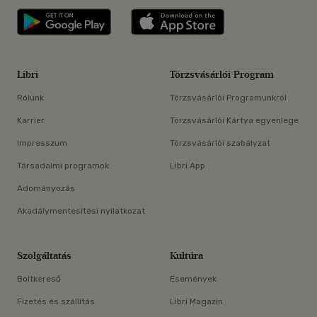
Libri applikáció Szerezd meg: Google P
Libri applikáció 
Libri
Törzsvásárlói Program
Rólunk
Törzsvásárlói Programunkról
Karrier
Törzsvásárlói Kártya egyenlege
Impresszum
Törzsvásárlói szabályzat
Társadalmi programok
Libri App
Adományozás
Akadálymentesítési nyilatkozat
Szolgáltatás
Kultúra
Boltkereső
Események
Fizetés és szállítás
Libri Magazin