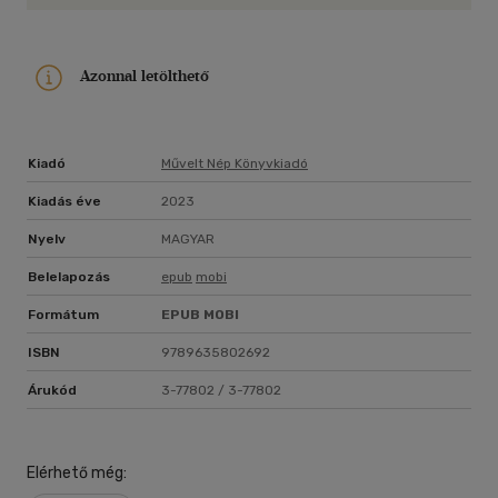
Azonnal letölthető
Kiadó
Művelt Nép Könyvkiadó
Kiadás éve
2023
Nyelv
MAGYAR
Belelapozás
epub
mobi
Formátum
EPUB
MOBI
ISBN
9789635802692
Árukód
3-77802 / 3-77802
Elérhető még: