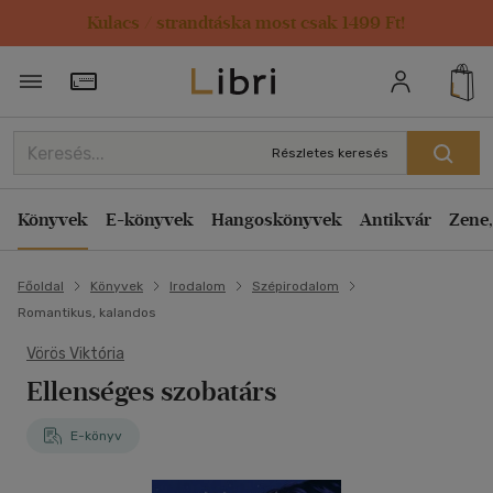
Kulacs / strandtáska most csak 1499 Ft!
Törzsvásárlói Kártya adatai
Részletes keresés
Könyvek
E-könyvek
Hangoskönyvek
Antikvár
Zene,
Főoldal
Könyvek
Irodalom
Szépirodalom
Romantikus, kalandos
Vörös Viktória
Ellenséges szobatárs
E-könyv