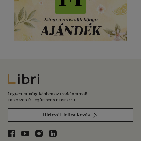
Libri
Legyen mindig képben az irodalommal!
Iratkozzon fel legfrissebb híreinkért!
Hírlevél-feliratkozás
Libri a Facebookon
Libri a Youtube-on
Libri az Instagramon
Libri a LinkedInen