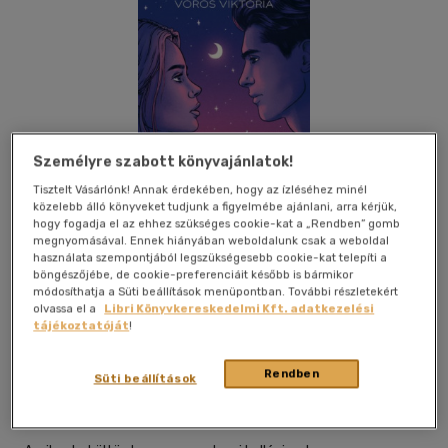
Személyre szabott könyvajánlatok!
Tisztelt Vásárlónk! Annak érdekében, hogy az ízléséhez minél
közelebb álló könyveket tudjunk a figyelmébe ajánlani, arra kérjük,
hogy fogadja el az ehhez szükséges cookie-kat a „Rendben” gomb
megnyomásával. Ennek hiányában weboldalunk csak a weboldal
használata szempontjából legszükségesebb cookie-kat telepíti a
böngészőjébe, de cookie-preferenciáit később is bármikor
módosíthatja a Süti beállítások menüpontban. További részletekért
olvassa el a
Libri Könyvkereskedelmi Kft. adatkezelési
tájékoztatóját
!
Beleolvasok
Kívánságlistához adom
Megosztom
Rendben
(9 vélemény)
Süti beállítások
Művelt Nép Könyvkiadó
|
2023
|
magyar nyelvű