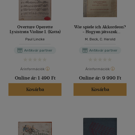
Overture Operette
Wie spiele ich Akkordeon?
Lysistrata Violine 1. (Kotta)
- Hogyan játsszak
harmonikán? német
Paul Lincke
M. Beck, C. Herold
nyelvű oktatófüzet (kotta)
Antikvár partner
Antikvár partner
Árinformációk
Árinformációk
Online ár:
1 490 Ft
Online ár:
9 990 Ft
Kosárba
Kosárba