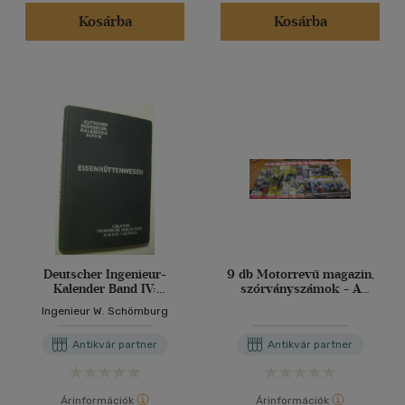
(1)
Kosárba
Kosárba
(1)
(9)
(171285)
Alkalmaz
Deutscher Ingenieur-
9 db Motorrevű magazin,
Kalender Band IV:
szórványszámok - A
Eisenhüttenwesen
vezető motoros magazin
Ingenieur W. Schömburg
Antikvár partner
Antikvár partner
Árinformációk
Árinformációk