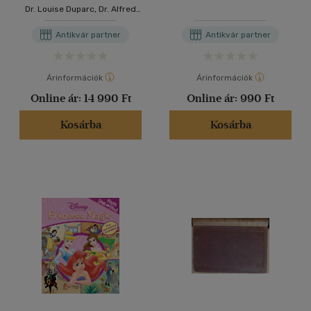
pétrographique - Értekezés
Dr. Louise Duparc, Dr. Alfred
az ásványtani és
Monnier
petrográfiai technikáról
Antikvár partner
Antikvár partner
(francia nyelven) - Töredék
Árinformációk
Árinformációk
Online ár:
14 990 Ft
Online ár:
990 Ft
Kosárba
Kosárba