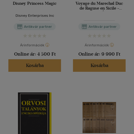
Disney Princess Magic
Voyage du Marechal Duc
de Raguse en Sicile -
Deuxiéme - Édittion. -
Disney Enterprises Inc
Raguza marsall-
hercegének útja Szicíliában
Antikvár partner
Antikvár partner
- Második kiadás. (francia
nyelven)
Árinformációk
Árinformációk
Online ár:
4 500 Ft
Online ár:
9 990 Ft
Kosárba
Kosárba