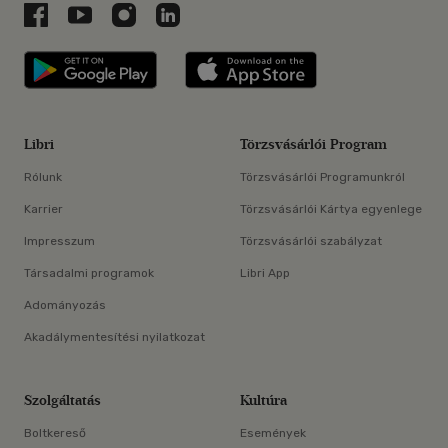
Libri a Facebookon
Libri a Youtube-on
Libri az Instagramon
Libri a LinkedInen
Libri applikáció Szerezd meg: Google P
Libri applikáció 
Libri
Törzsvásárlói Program
Rólunk
Törzsvásárlói Programunkról
Karrier
Törzsvásárlói Kártya egyenlege
Impresszum
Törzsvásárlói szabályzat
Társadalmi programok
Libri App
Adományozás
Akadálymentesítési nyilatkozat
Szolgáltatás
Kultúra
Boltkereső
Események