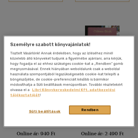
Nyelv szerint
Magyar
(1114)
Angol
(48371)
Angol-német-francia-
magyar
(1)
Személyre szabott könyvajánlatok!
Francia
(3700)
Tisztelt Vásárlónk! Annak érdekében, hogy az ízléséhez minél
Héber
(1)
közelebb álló könyveket tudjunk a figyelmébe ajánlani, arra kérjük,
hogy fogadja el az ehhez szükséges cookie-kat a „Rendben” gomb
Holland
(145)
megnyomásával. Ennek hiányában weboldalunk csak a weboldal
használata szempontjából legszükségesebb cookie-kat telepíti a
Latin
(258)
böngészőjébe, de cookie-preferenciáit később is bármikor
Morgens um sieben ist die
Nestroys werke - auswahl
módosíthatja a Süti beállítások menüpontban. További részletekért
Latin
(1)
Welt noch in Ordnung +
in zwei teilen - erster teil
olvassa el a
Libri Könyvkereskedelmi Kft. adatkezelési
Wenn süß das Mondlicht
volksstücke und possen -
több nyelv megjelenítése
Professor Dr. Otto Rommel
tájékoztatóját
!
auf den Hügeln schläft. ( 2
zweiter teil - parodie
kötet )
politische komödie
Antikvár partner
Antikvár partner
sittenstücke (gótbetűs)
Rendben
Süti beállítások
Vélemény szerint
(36)
Árinformációk
Árinformációk
Online ár:
940 Ft
Online ár:
2 490 Ft
(3)