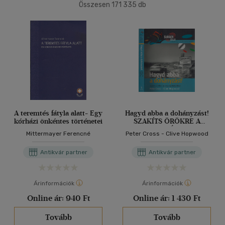
(81504)
Összesen
171 335
db
2500 Ft - 4500 Ft
(49675)
40 db / oldal
4500 Ft felett
(42821)
Alkalmaz
Korosztály szerint
Gyermek
(536)
0 - 3 év
(2)
3 - 6 év
(5)
A teremtés fátyla alatt- Egy
Hagyd abba a dohányzást!
kórházi önkéntes történetei
SZAKÍTS ÖRÖKRE A
mind
(493)
ROSSZ SZOKÁSAIDDAL -
Mittermayer Ferencné
Peter Cross - Clive Hopwood
Ifjúsági
(83)
52 Sláger ötlet
6 -10 év
(20)
Antikvár partner
Antikvár partner
mind
(60)
Gyermek és ifjúsági
(2)
Árinformációk
Árinformációk
Felnőtt
(636)
Online ár:
940 Ft
Online ár:
1 430 Ft
Tovább
Tovább