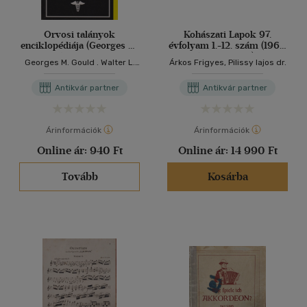
Orvosi talányok
Kohászati Lapok 97.
enciklopédiája (Georges M.
évfolyam 1.-12. szám (1964.
Gould és Walter L. Pyle
január-december) + 98.
Georges M. Gould . Walter L.
Árkos Frigyes, Pilissy lajos dr.
Anomáliák és
évfolyam 1-3. szám (1965.
Pyle
különlegességek az
január-március)
Antikvár partner
Antikvár partner
orvostudományban című
művének adaptációja)
Árinformációk
Árinformációk
Online ár:
940 Ft
Online ár:
14 990 Ft
Tovább
Kosárba