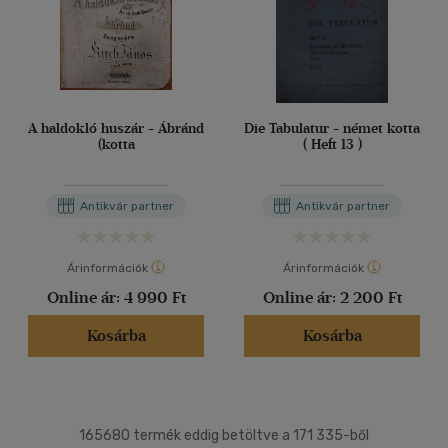
A haldokló huszár - Ábránd
Die Tabulatur - német kotta
(kotta
( Heft 13 )
Antikvár partner
Antikvár partner
Árinformációk
Árinformációk
Online ár:
4 990 Ft
Online ár:
2 200 Ft
Kosárba
Kosárba
165680 termék eddig betöltve a 171 335-ből