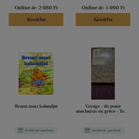
Online ár:
2 980 Ft
Online ár:
5 990 Ft
Kosárba
Kosárba
Brumi maci kalandjai
Voyage - du jeune
anacharsis en gréce - Tome
VII. - Fiatal anakarszisok
utazása Görögországban -
VII. kötet. (francia nyelven)
Antikvár partner
Antikvár partner
TÖREDÉK!