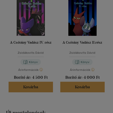
A Csótány Vadász IV. rész
A Csótány Vadász II.rész
Zsidákovits Dávid
Zsidákovits Dávid
Könyv
Könyv
Árinformációk
Árinformációk
Borító ár:
4 500 Ft
Borító ár:
4 000 Ft
Kosárba
Kosárba
Új megjelenések