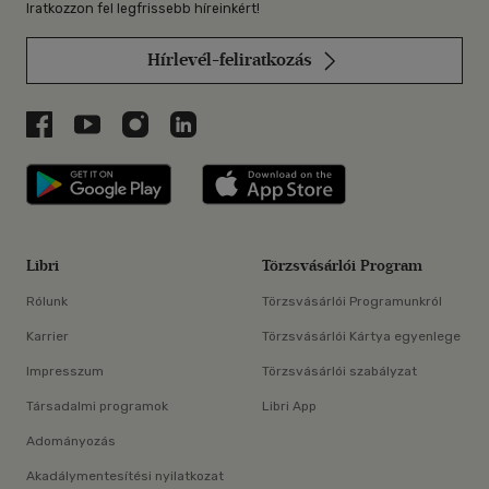
Iratkozzon fel legfrissebb híreinkért!
Hírlevél-feliratkozás
Libri a Facebookon
Libri a Youtube-on
Libri az Instagramon
Libri a LinkedInen
Libri applikáció Szerezd meg: Google P
Libri applikáció 
Libri
Törzsvásárlói Program
Rólunk
Törzsvásárlói Programunkról
Karrier
Törzsvásárlói Kártya egyenlege
Impresszum
Törzsvásárlói szabályzat
Társadalmi programok
Libri App
Adományozás
Akadálymentesítési nyilatkozat