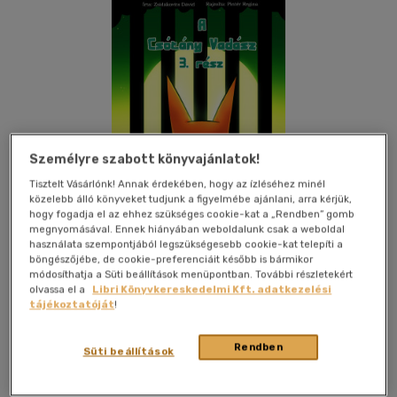
Személyre szabott könyvajánlatok!
Tisztelt Vásárlónk! Annak érdekében, hogy az ízléséhez minél
közelebb álló könyveket tudjunk a figyelmébe ajánlani, arra kérjük,
hogy fogadja el az ehhez szükséges cookie-kat a „Rendben” gomb
megnyomásával. Ennek hiányában weboldalunk csak a weboldal
használata szempontjából legszükségesebb cookie-kat telepíti a
böngészőjébe, de cookie-preferenciáit később is bármikor
módosíthatja a Süti beállítások menüpontban. További részletekért
olvassa el a
Libri Könyvkereskedelmi Kft. adatkezelési
Kívánságlistához adom
Megosztom
tájékoztatóját
!
(5 vélemény)
Rendben
Süti beállítások
Viharflotta Kft.
|
2023
|
magyar nyelvű
|
keménytábla
|
52
oldal