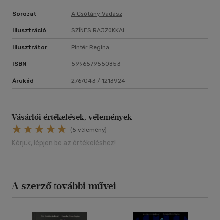
Sorozat
A Csótány Vadász
Illusztráció
SZÍNES RAJZOKKAL
Illusztrátor
Pintér Regina
ISBN
5996579550853
Árukód
2767043 / 1213924
Vásárlói értékelések, vélemények
(5 vélemény)
Kérjük, lépjen be az értékeléshez!
A szerző további művei