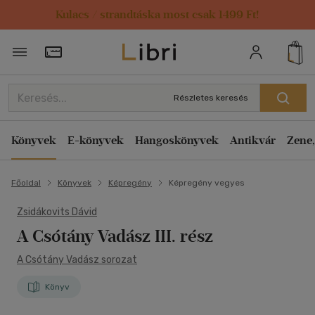
Kulacs / strandtáska most csak 1499 Ft!
Törzsvásárlói Kártya adatai
Részletes keresés
Könyvek
E-könyvek
Hangoskönyvek
Antikvár
Zene,
Főoldal
Könyvek
Képregény
Képregény vegyes
Zsidákovits Dávid
A Csótány Vadász III. rész
A Csótány Vadász sorozat
Könyv