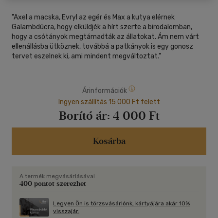
"Axel a macska, Evryl az egér és Max a kutya elérnek
Galambdúcra, hogy elküldjék a hírt szerte a birodalomban,
hogy a csótányok megtámadták az állatokat. Ám nem várt
ellenállásba ütköznek, továbbá a patkányok is egy gonosz
tervet eszelnek ki, ami mindent megváltoztat."
Árinformációk
Ingyen szállítás 15 000 Ft felett
Borító ár:
4 000 Ft
Kosárba
A termék megvásárlásával
400 pontot szerezhet
Legyen Ön is törzsvásárlónk, kártyájára akár 10%
visszajár.