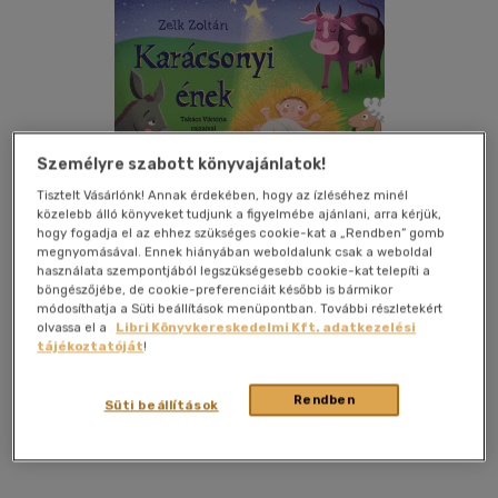
Személyre szabott könyvajánlatok!
Tisztelt Vásárlónk! Annak érdekében, hogy az ízléséhez minél
közelebb álló könyveket tudjunk a figyelmébe ajánlani, arra kérjük,
hogy fogadja el az ehhez szükséges cookie-kat a „Rendben” gomb
megnyomásával. Ennek hiányában weboldalunk csak a weboldal
Kívánságlistához adom
Megosztom
használata szempontjából legszükségesebb cookie-kat telepíti a
böngészőjébe, de cookie-preferenciáit később is bármikor
módosíthatja a Süti beállítások menüpontban. További részletekért
olvassa el a
Libri Könyvkereskedelmi Kft. adatkezelési
Móra Ferenc Ifjúsági Könyvkiad
|
2023
|
magyar nyelvű
tájékoztatóját
!
|
leporello
|
10 oldal
Rendben
Zelk Zoltán immár klasszikussá vált karácsonyi verse Takács
Süti beállítások
Viktória illusztrációival elevenedik meg a lapozó oldalain.
Kísérd útjukon a három csillagot és a pásztorokat Kisjézushoz!