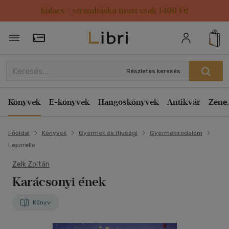
Kulacs / strandtáska most csak 1499 Ft!
Törzsvásárlói Kártya adatai
Részletes keresés
Könyvek
E-könyvek
Hangoskönyvek
Antikvár
Zene,
Főoldal
Könyvek
Gyermek és ifjúsági
Gyermekirodalom
Leporello
Zelk Zoltán
Karácsonyi ének
Könyv