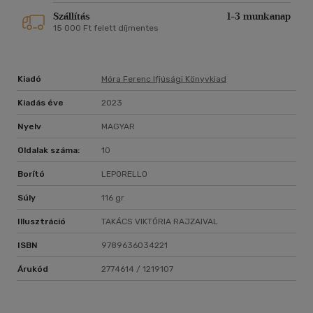
Szállítás
1-3 munkanap
15 000 Ft felett díjmentes
Kiadó
Móra Ferenc Ifjúsági Könyvkiad
Kiadás éve
2023
Nyelv
MAGYAR
Oldalak száma:
10
Borító
LEPORELLO
Súly
116 gr
Illusztráció
TAKÁCS VIKTÓRIA RAJZAIVAL
ISBN
9789636034221
Árukód
2774614 / 1219107