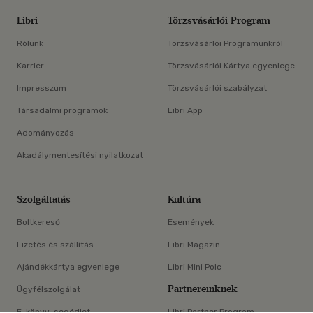
Libri
Törzsvásárlói Program
Rólunk
Törzsvásárlói Programunkról
Karrier
Törzsvásárlói Kártya egyenlege
Impresszum
Törzsvásárlói szabályzat
Társadalmi programok
Libri App
Adományozás
Akadálymentesítési nyilatkozat
Szolgáltatás
Kultúra
Boltkereső
Események
Fizetés és szállítás
Libri Magazin
Ajándékkártya egyenlege
Libri Mini Polc
Partnereinknek
Ügyfélszolgálat
E-könyv-segédlet
Libri Partner Program