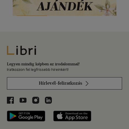
Libri
Legyen mindig képben az irodalommal!
Iratkozzon fel legfrissebb híreinkért!
Hírlevél-feliratkozás
Libri a Facebookon
Libri a Youtube-on
Libri az Instagramon
Libri a LinkedInen
Libri applikáció Szerezd meg: Google P
Libri applikáció 