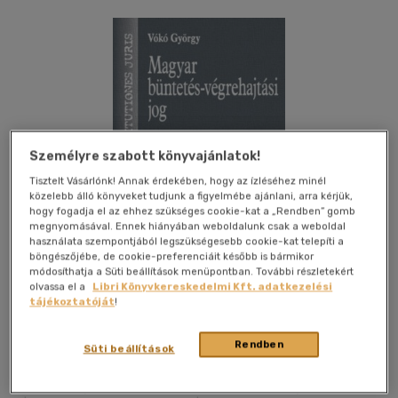
Személyre szabott könyvajánlatok!
Tisztelt Vásárlónk! Annak érdekében, hogy az ízléséhez minél
közelebb álló könyveket tudjunk a figyelmébe ajánlani, arra kérjük,
hogy fogadja el az ehhez szükséges cookie-kat a „Rendben” gomb
megnyomásával. Ennek hiányában weboldalunk csak a weboldal
használata szempontjából legszükségesebb cookie-kat telepíti a
böngészőjébe, de cookie-preferenciáit később is bármikor
módosíthatja a Süti beállítások menüpontban. További részletekért
olvassa el a
Libri Könyvkereskedelmi Kft. adatkezelési
tájékoztatóját
!
Kívánságlistához adom
Megosztom
Rendben
Süti beállítások
Ludovika Egyetemi Kiadó Nonpr.kft.
|
2013
|
magyar nyelvű