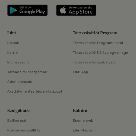
Libri applikáció Szerezd meg: Google P
Libri applikáció 
Libri
Törzsvásárlói Program
Rólunk
Törzsvásárlói Programunkról
Karrier
Törzsvásárlói Kártya egyenlege
Impresszum
Törzsvásárlói szabályzat
Társadalmi programok
Libri App
Adományozás
Akadálymentesítési nyilatkozat
Szolgáltatás
Kultúra
Boltkereső
Események
Fizetés és szállítás
Libri Magazin