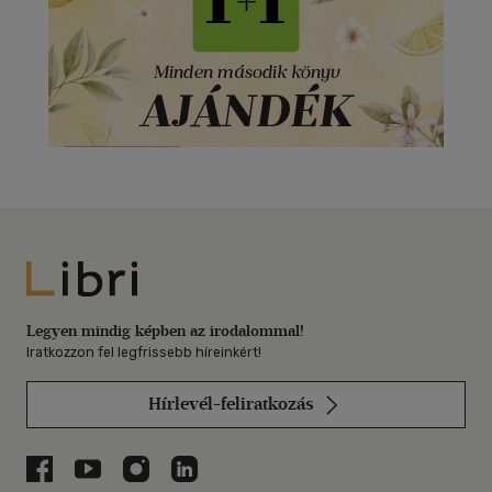
Libri
Legyen mindig képben az irodalommal!
Iratkozzon fel legfrissebb híreinkért!
Hírlevél-feliratkozás
Libri a Facebookon
Libri a Youtube-on
Libri az Instagramon
Libri a LinkedInen