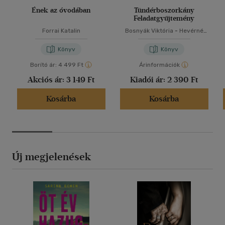
Ének az óvodában
Tündérboszorkány
Feladatgyűjtemény
Forrai Katalin
Bosnyák Viktória
-
Hevérné
Kanyó Andrea
Könyv
Könyv
Borító ár:
4 499 Ft
Árinformációk
Akciós ár:
3 149 Ft
Kiadói ár:
2 390 Ft
Kosárba
Kosárba
Új megjelenések