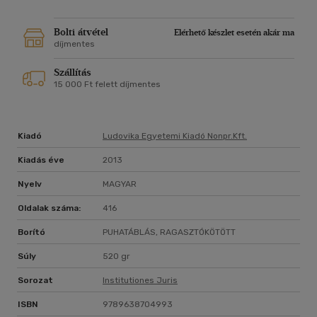
Bolti átvétel
Elérhető készlet esetén akár ma
díjmentes
Szállítás
15 000 Ft felett díjmentes
Kiadó
Ludovika Egyetemi Kiadó Nonpr.kft.
Kiadás éve
2013
Nyelv
MAGYAR
Oldalak száma:
416
Borító
PUHATÁBLÁS, RAGASZTÓKÖTÖTT
Súly
520 gr
Sorozat
Institutiones Juris
ISBN
9789638704993