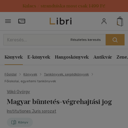
Kulacs / strandtáska most csak 1499 Ft!
Törzsvásárlói Kártya adatai
Részletes keresés
Könyvek
E-könyvek
Hangoskönyvek
Antikvár
Zene,
Főoldal
Könyvek
Tankönyvek, segédkönyvek
Főiskolai, egyetemi tankönyvek
Vókó György
Magyar büntetés-végrehajtási jog
Institutiones Juris sorozat
Könyv