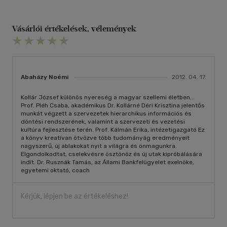
Vásárlói értékelések, vélemények
Abaházy Noémi
2012. 04. 17.
Kollár József különös nyereség a magyar szellemi életben...
Prof. Pléh Csaba, akadémikus Dr. Kollárné Déri Krisztina jelentős
munkát végzett a szervezetek hierarchikus információs és
döntési rendszerének, valamint a szervezeti és vezetési
kultúra fejlesztése terén. Prof. Kálmán Erika, intézetigazgató Ez
a könyv kreatívan ötvözve több tudományág eredményeit
nagyszerű, új ablakokat nyit a világra és önmagunkra.
Elgondolkodtat, cselekvésre ösztönöz és új utak kipróbálására
indít. Dr. Rusznák Tamás, az Állami Bankfelügyelet exelnöke,
egyetemi oktató, coach
Kérjük, lépjen be az értékeléshez!