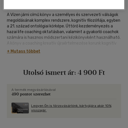
ragasztókötött
|
232 oldal
A Vízen járni című könyv a személyes és szervezeti válságok
megoldásának komplex rendszere, kognitív filozófiája, egyben
a 21. század ontológiai körképe. Úttörő kezdeményezés a
hazai life coaching oktatásban, valamint a gyakorló coachok
számára is hasznos módszertani kézikönyvként használható.
A könyv a coaching kreatív újraértelmezése korunk kognitív
tudománya révén. Kissé anakronisztikusan, de adekvátan
+ Mutass többet
fogalmazva: átfogó életfilozófia. A könyv üzenetét
meghatározó fontos belátás, hogy az anyagi javak
létrehozását fokozatosan felváltja a tudástermelés, a
Utolsó ismert ár:
4 900 Ft
manufaktúra leszármazottait a mentofaktúra. A Vízen járni
szisztematikus, egyben játékos bevezetést nyújt a kreatív
rombolás 21. századi technikájába.
A termék megvásárlásával
490 pontot szerezhet
Legyen Ön is törzsvásárlónk, kártyájára akár 10%
visszajár.