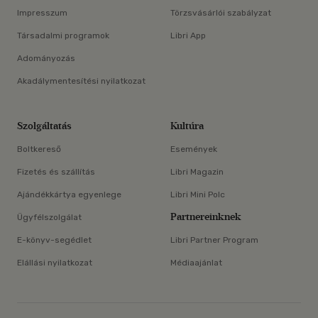
Impresszum
Törzsvásárlói szabályzat
Társadalmi programok
Libri App
Adományozás
Akadálymentesítési nyilatkozat
Szolgáltatás
Kultúra
Boltkereső
Események
Fizetés és szállítás
Libri Magazin
Ajándékkártya egyenlege
Libri Mini Polc
Partnereinknek
Ügyfélszolgálat
E-könyv-segédlet
Libri Partner Program
Elállási nyilatkozat
Médiaajánlat