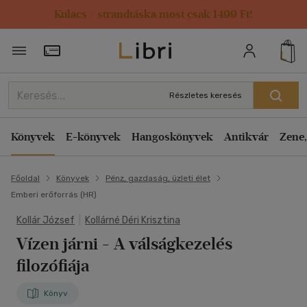
Kulacs / strandtáska most csak 1499 Ft!
Törzsvásárlói Kártya adatai
Részletes keresés
Könyvek
E-könyvek
Hangoskönyvek
Antikvár
Zene,
Főoldal
Könyvek
Pénz, gazdaság, üzleti élet
Emberi erőforrás (HR)
Kollár József
|
Kollárné Déri Krisztina
Vízen járni
- A válságkezelés
filozófiája
Könyv