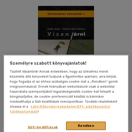
Személyre szabott könyvajánlatok!
Tisztelt Vásárlónk! Annak érdekében, hogy az ízléséhez minél
közelebb álló könyveket tudjunk a figyelmébe ajánlani, arra kérjük,
hogy fogadja el az ehhez szükséges cookie-kat a „Rendben” gomb
megnyomásával. Ennek hiányában weboldalunk csak a weboldal
használata szempontjából legszükségesebb cookie-kat telepíti a
böngészőjébe, de cookie-preferenciáit később is bármikor
módosíthatja a Süti beállítások menüpontban. További részletekért
olvassa el a
Libri Könyvkereskedelmi Kft. adatkezelési
Kívánságlistához adom
Megosztom
tájékoztatóját
!
Rendben
Süti beállítások
Mentofaktúra Kiadó
|
2010
|
magyar nyelvű
|
puhatáblás,