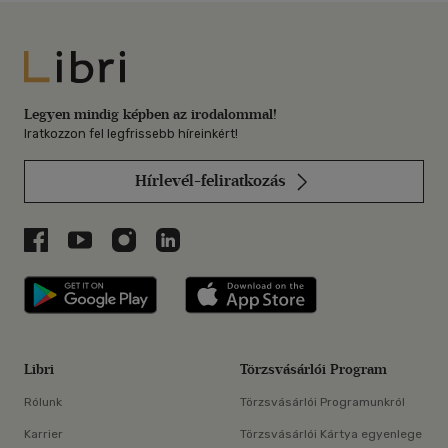
Libri
Legyen mindig képben az irodalommal!
Iratkozzon fel legfrissebb híreinkért!
Hírlevél-feliratkozás
Libri a Facebookon
Libri a Youtube-on
Libri az Instagramon
Libri a LinkedInen
Libri applikáció Szerezd meg: Google P
Libri applikáció 
Libri
Törzsvásárlói Program
Rólunk
Törzsvásárlói Programunkról
Karrier
Törzsvásárlói Kártya egyenlege