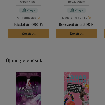
Orbán Viktor
Bősze Ádám
Könyv
Könyv
Árinformációk
Kiadói ár:
5 999 Ft
Kiadói ár:
980 Ft
Bevezető ár:
5 399 Ft
Kosárba
Kosárba
Új megjelenések