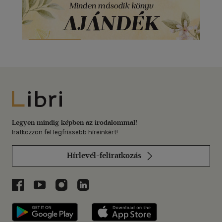
Libri
Legyen mindig képben az irodalommal!
Iratkozzon fel legfrissebb híreinkért!
Hírlevél-feliratkozás
Libri a Facebookon
Libri a Youtube-on
Libri az Instagramon
Libri a LinkedInen
Libri applikáció Szerezd meg: Google P
Libri applikáció 