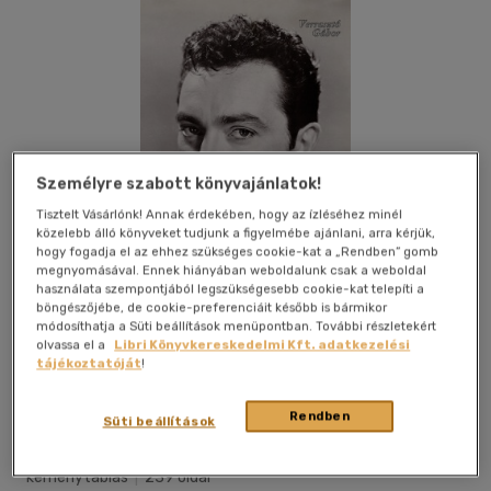
Személyre szabott könyvajánlatok!
Tisztelt Vásárlónk! Annak érdekében, hogy az ízléséhez minél
közelebb álló könyveket tudjunk a figyelmébe ajánlani, arra kérjük,
hogy fogadja el az ehhez szükséges cookie-kat a „Rendben” gomb
megnyomásával. Ennek hiányában weboldalunk csak a weboldal
használata szempontjából legszükségesebb cookie-kat telepíti a
böngészőjébe, de cookie-preferenciáit később is bármikor
módosíthatja a Süti beállítások menüpontban. További részletekért
olvassa el a
Libri Könyvkereskedelmi Kft. adatkezelési
tájékoztatóját
!
Kívánságlistához adom
Megosztom
Rendben
Süti beállítások
Napkút Kiadó Kft
|
2017
|
magyar nyelvű
|
cérnafűzött,
keménytáblás
|
239 oldal