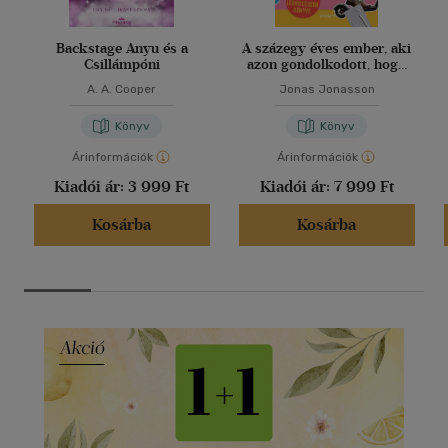
Backstage Anyu és a
A százegy éves ember, aki
Csillámpóni
azon gondolkodott, hogy
túl sokat gondolkodik
A. A. Cooper
Jonas Jonasson
Könyv
Könyv
Árinformációk
Árinformációk
Kiadói ár:
3 999 Ft
Kiadói ár:
7 999 Ft
Kosárba
Kosárba