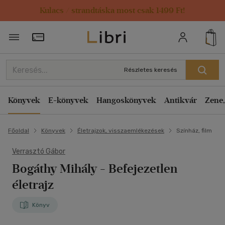
Kulacs / strandtáska most csak 1499 Ft!
Törzsvásárlói Kártya adatai
Részletes keresés
Könyvek
E-könyvek
Hangoskönyvek
Antikvár
Zene,
Főoldal
Könyvek
Életrajzok, visszaemlékezések
Színház, film
Verrasztó Gábor
Bogáthy Mihály
- Befejezetlen
életrajz
Könyv