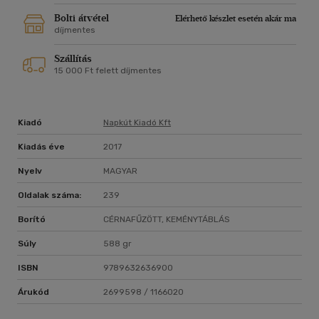
kutatásainak eredményeivel s egészítette ki
szerepkatalógussal, sajtóbibliográfiával, hogy a színész
Bolti átvétel
Elérhető készlet esetén akár ma
utókora megismerhesse az embert, s hogy emigráns
díjmentes
szórványkultúránk múlt századi mozaikdarabkái tükrében
Szállítás
magunkat is jobban megérthessük.
15 000 Ft felett díjmentes
Sirató Ildikó
Kiadó
Napkút Kiadó Kft
Kiadás éve
2017
Nyelv
MAGYAR
Oldalak száma:
239
Borító
CÉRNAFŰZÖTT, KEMÉNYTÁBLÁS
Súly
588 gr
ISBN
9789632636900
Árukód
2699598 / 1166020