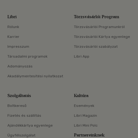
Libri
Törzsvásárlói Program
Rólunk
Törzsvásárlói Programunkról
Karrier
Törzsvásárlói Kártya egyenlege
Impresszum
Törzsvásárlói szabályzat
Társadalmi programok
Libri App
Adományozás
Akadálymentesítési nyilatkozat
Szolgáltatás
Kultúra
Boltkereső
Események
Fizetés és szállítás
Libri Magazin
Ajándékkártya egyenlege
Libri Mini Polc
Partnereinknek
Ügyfélszolgálat