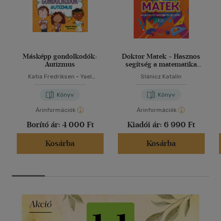
Másképp gondolkodók:
Doktor Matek - Hasznos
Autizmus
segítség a matematika
tanulásához
Katia Fredriksen
-
Yael
Slánicz Katalin
Rothman
Könyv
Könyv
Árinformációk
Árinformációk
Borító ár:
4 000 Ft
Kiadói ár:
6 990 Ft
Kosárba
Kosárba