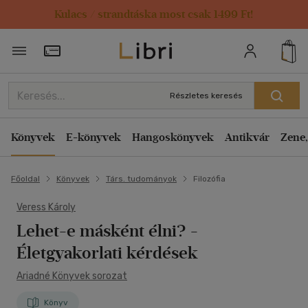
Kulacs / strandtáska most csak 1499 Ft!
Törzsvásárlói Kártya adatai
Részletes keresés
Könyvek
E-könyvek
Hangoskönyvek
Antikvár
Zene,
Főoldal
Könyvek
Társ. tudományok
Filozófia
Veress Károly
Lehet-e másként élni?
-
Életgyakorlati kérdések
Ariadné Könyvek sorozat
Könyv