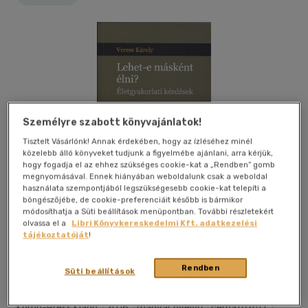
Személyre szabott könyvajánlatok!
Tisztelt Vásárlónk! Annak érdekében, hogy az ízléséhez minél
közelebb álló könyveket tudjunk a figyelmébe ajánlani, arra kérjük,
hogy fogadja el az ehhez szükséges cookie-kat a „Rendben” gomb
megnyomásával. Ennek hiányában weboldalunk csak a weboldal
használata szempontjából legszükségesebb cookie-kat telepíti a
böngészőjébe, de cookie-preferenciáit később is bármikor
módosíthatja a Süti beállítások menüpontban. További részletekért
olvassa el a
Libri Könyvkereskedelmi Kft. adatkezelési
tájékoztatóját
!
Kívánságlistához adom
Megosztom
Rendben
Süti beállítások
Komp-Press Kiadó
|
2016
|
magyar nyelvű
|
cérnafűzött
|