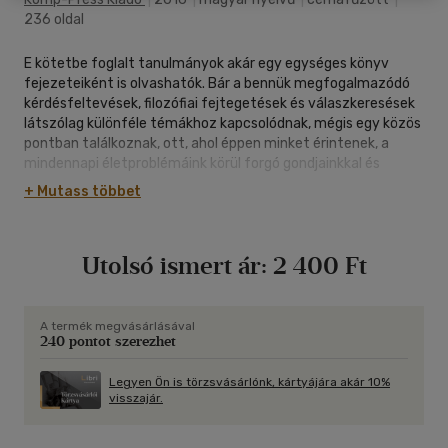
236 oldal
E kötetbe foglalt tanulmányok akár egy egységes könyv
fejezeteiként is olvashatók. Bár a bennük megfogalmazódó
kérdésfeltevések, filozófiai fejtegetések és válaszkeresések
látszólag különféle témákhoz kapcsolódnak, mégis egy közös
pontban találkoznak, ott, ahol éppen minket érintenek, a
mindennapi életproblémáink körül forgó gondjainkkal és
gondolatainkkal. A mai világban az egyes emberek által
+ Mutass többet
követett életutak gyakorta kívülről, felülről" kijelöltek,
megtervezettek, intézményesen megformált elveket,
célokat, elvárásokat követnek, különféle univerzális igényű és
Utolsó ismert ár:
2 400 Ft
érvényű szabályozásoknak alárendeltek. E beszabályozott
élethelyzetekben felmerülő kérdésekbe azonban az aktuális
tapasztalatokra (oda)figyelő filozófiai vizsgálódások
minduntalan beleütköznek. Az itt olvasható írások is ilyen
A termék megvásárlásával
240 pontot szerezhet
kérdések köré szerveződnek: Milyen viszonyban áll az "élet" és
a "saját" egymással, amikor a saját életünkről van szó? Milyen
szerepe van az intézményeknek az életünkben, s
Legyen Ön is törzsvásárlónk, kártyájára akár 10%
visszajár.
meghaladhatók-e a merev intézményi-hatalmi struktúrák az
intézményköziség irányában? Milyen szemléletváltási
esélyeket hordoz a játék tapasztalata? Milyen váratlan