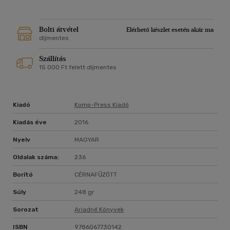
fordulatokat és meglepetéseket tartogatnak számunkra az
idegenekkel való találkozások? Miként tekinthetünk az
európai létformánk lehetőségfeltételeire? Melyek manapság
Bolti átvétel
Elérhető készlet esetén akár ma
az elismerés, a felelősség, a szabad, autentikus emberi
díjmentes
létezés valós feltételei? Hogyan válthat át az
Szállítás
életproblémáinkra összpontosító gondolkodás a gondozás és
15 000 Ft felett díjmentes
gondoskodás gyakorlati feladatainak a felvállalására? Milyen
lehetőségek nyílnak manapság az életgyakorlatunk
megváltoztatására?
Kiadó
Komp-Press Kiadó
Kiadás éve
2016
Nyelv
MAGYAR
Oldalak száma:
236
Borító
CÉRNAFŰZÖTT
Súly
248 gr
Sorozat
Ariadné Könyvek
ISBN
9786067730142