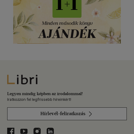
Libri
Legyen mindig képben az irodalommal!
Iratkozzon fel legfrissebb híreinkért!
Hírlevél-feliratkozás
Libri a Facebookon
Libri a Youtube-on
Libri az Instagramon
Libri a LinkedInen