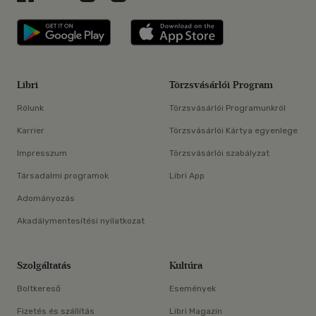
Libri applikáció Szerezd meg: Google P
Libri applikáció 
Libri
Törzsvásárlói Program
Rólunk
Törzsvásárlói Programunkról
Karrier
Törzsvásárlói Kártya egyenlege
Impresszum
Törzsvásárlói szabályzat
Társadalmi programok
Libri App
Adományozás
Akadálymentesítési nyilatkozat
Szolgáltatás
Kultúra
Boltkereső
Események
Fizetés és szállítás
Libri Magazin