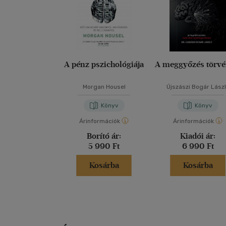
A pénz pszichológiája
A meggyőzés törvé
Morgan Housel
Újszászi Bogár Lász
Könyv
Könyv
Árinformációk
Árinformációk
Borító ár:
Kiadói ár:
5 990 Ft
6 990 Ft
Kosárba
Kosárba