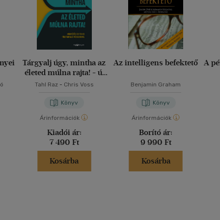
nyei
Tárgyalj úgy, mintha az
Az intelligens befektető
A pé
életed múlna rajta! - új
kiadás
ló
Tahl Raz
-
Chris Voss
Benjamin Graham
Könyv
Könyv
Árinformációk
Árinformációk
Kiadói ár:
Borító ár:
7 490 Ft
9 990 Ft
Kosárba
Kosárba