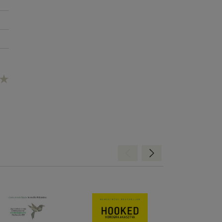
Hátra
Előre