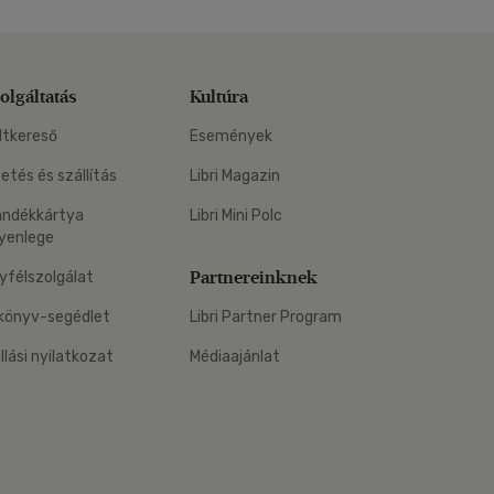
olgáltatás
Kultúra
ltkereső
Események
zetés és szállítás
Libri Magazin
ándékkártya
Libri Mini Polc
yenlege
Partnereinknek
yfélszolgálat
könyv-segédlet
Libri Partner Program
állási nyilatkozat
Médiaajánlat