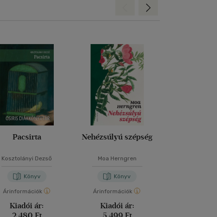
Hátra
Előre
Pacsirta
Nehézsúlyú szépség
Toxic Relat
Kosztolányi Dezső
Moa Herngren
Krisztian K
Könyv
Könyv
Kön
Árinformációk
Árinformációk
Árinformáci
Kiadói ár:
Kiadói ár:
Kiadói 
2 480 Ft
5 499 Ft
4 990 