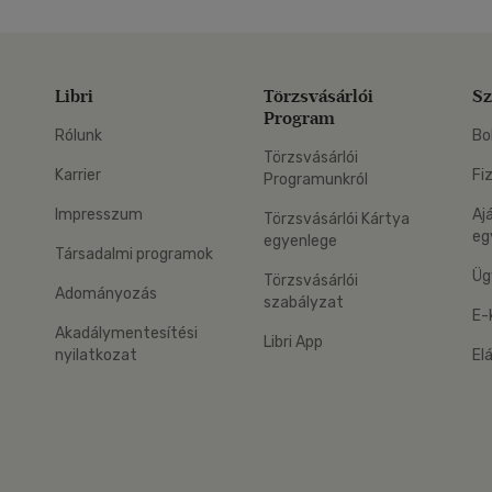
Libri
Törzsvásárlói
Sz
Program
Rólunk
Bo
Törzsvásárlói
Karrier
Fi
Programunkról
Impresszum
Aj
Törzsvásárlói Kártya
eg
egyenlege
Társadalmi programok
Üg
Törzsvásárlói
Adományozás
szabályzat
E-
Akadálymentesítési
Libri App
nyilatkozat
El
eg: Google Play
 applikáció Letölthető az App Store-ból