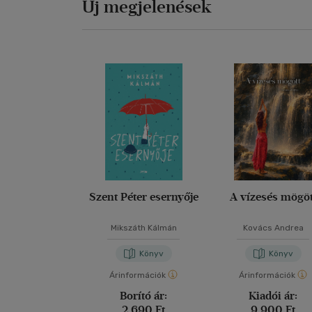
Új megjelenések
Szent Péter esernyője
A vízesés mögöt
Mikszáth Kálmán
Kovács Andrea
Könyv
Könyv
Árinformációk
Árinformációk
Borító ár:
Kiadói ár:
2 690 Ft
9 900 Ft