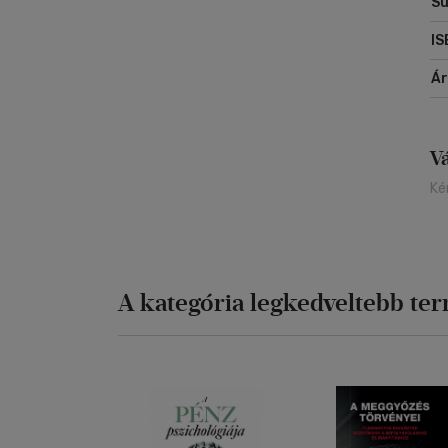
Sú
IS
Á
V
Ké
A kategória legkedveltebb te