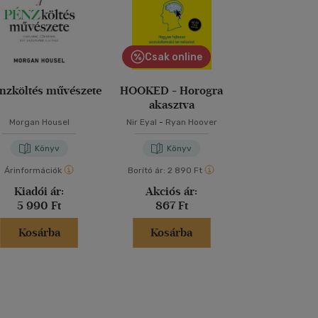
Csak online
nzköltés művészete
HOOKED - Horogra
Protokoll az
akasztva
Morgan Housel
Nir Eyal
-
Ryan Hoover
Görög Ibo
Könyv
Könyv
Kön
Árinformációk
Borító ár:
2 890 Ft
Árinformáci
Kiadói ár:
Akciós ár:
Borító 
5 990 Ft
867 Ft
4 999 
Kosárba
Kosárba
Kosár