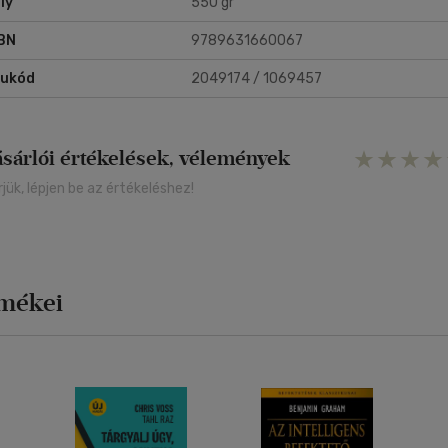
ly
550 gr
BN
9789631660067
rukód
2049174 / 1069457
ásárlói értékelések, vélemények
rjük, lépjen be az értékeléshez!
rmékei