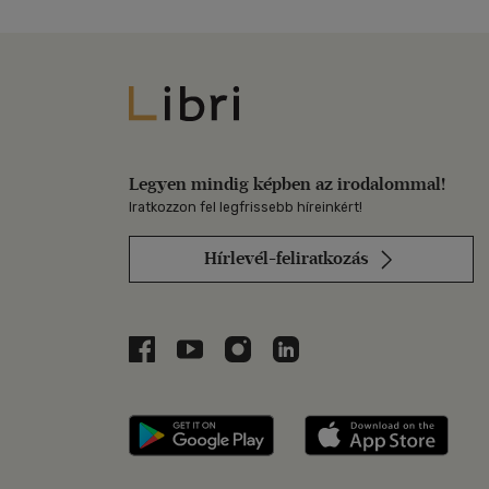
Libri
Legyen mindig képben az irodalommal!
Iratkozzon fel legfrissebb híreinkért!
Hírlevél-feliratkozás
Libri a Facebookon
Libri a Youtube-on
Libri az Instagramon
Libri a LinkedInen
Libri applikáció Szerezd m
Libri