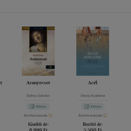
t
Aranyecset
Acél
Dallos Sándor
Silvia Avallone
Könyv
Könyv
Árinformációk
Árinformációk
Kiadói ár:
Borító ár:
6 999 Ft
5 500 Ft