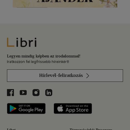
Libri
Legyen mindig képben az irodalommal!
Iratkozzon fel legfrissebb híreinkért!
Hírlevél-feliratkozás
Libri a Facebookon
Libri a Youtube-on
Libri az Instagramon
Libri a LinkedInen
Libri applikáció Szerezd meg: Google P
Libri applikáció 