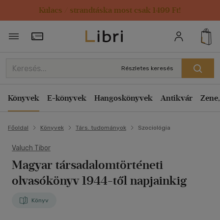
Kulacs / strandtáska most csak 1499 Ft!
Törzsvásárlói Kártya adatai
Részletes keresés
Könyvek
E-könyvek
Hangoskönyvek
Antikvár
Zene,
Főoldal
Könyvek
Társ. tudományok
Szociológia
Valuch Tibor
Magyar társadalomtörténeti
olvasókönyv 1944-től napjainkig
Könyv