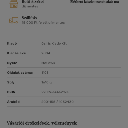
fél évszázad változásainak, folyamatainak a megértéséhez
Bolti átvétel
Elérhető készlet esetén akár ma
és értelmezéséhez a jelenkor története iránt érdeklődő
díjmentes
szélesebb olvasóközönség számára is segítséget
Szállítás
nyújthatnak.
15 000 Ft felett díjmentes
Kiadó
Osiris Kiadó Kft.
Kiadás éve
2004
Nyelv
MAGYAR
Oldalak száma:
1101
Súly
1610 gr
ISBN
9789634462965
Árukód
2001155 / 1052430
Vásárlói értékelések, vélemények