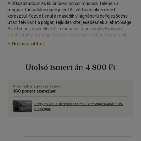
A 20.században és különösen annak második felében a
magyar társadalom igen jelentős változásokon ment
keresztül. Közvetlenül a második világháború befejeződése
után felvillant a polgári fejlődés kiteljesedésnek a lehetősége.
Az ötvenes évek elejétől azonban a már meglévő polgári
struktúrákat is megpróbálták teljes mértékben felszámolni,
kezdetét vette a társadalom "államosítása", ami a hatvanas
+ Mutass többet
évek közepére vált majdnem teljeskörűvé. A hatvanas évek
végétől bontakozott ki a "szocialista kispolgárosodás" (a
"felemás polgárosodás"), a "kettős" társadalmi struktúra
Utolsó ismert ár:
4 800 Ft
kialakulása, ami odáig jutott, hogy a magyar társadalom a
nyolcvanas években lényegében "már csak" a politikai
struktúra jellege és az állami tulajdon túlsúlya miatt volt
"szocialista". A rendszerváltozás következtében a
A termék megvásárlásával
480 pontot szerezhet
kilencvenes évek alapvetően a - modern - polgári társadalmi
viszonyokhoz való visszatérés jegyében teltek. Az
olvasókönyvben található - többek között a történeti
Legyen Ön is törzsvásárlónk, kártyájára akár 10%
visszajár.
demográfiának, a társadalom térbeliségének, kisebbségeknek,
a társadalom szerkezetének, az életmódnak, a
mentalitásnak, a szociális viszonyoknak és a különböző
devianciáknak a kérdéseit elemző - esszék, tanulmányok,
valamint az ezeket illusztráló dokumentumok az elmúlt bő