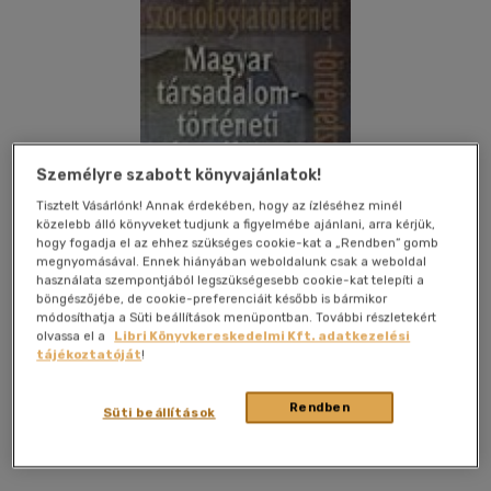
Személyre szabott könyvajánlatok!
Tisztelt Vásárlónk! Annak érdekében, hogy az ízléséhez minél
közelebb álló könyveket tudjunk a figyelmébe ajánlani, arra kérjük,
hogy fogadja el az ehhez szükséges cookie-kat a „Rendben” gomb
megnyomásával. Ennek hiányában weboldalunk csak a weboldal
használata szempontjából legszükségesebb cookie-kat telepíti a
böngészőjébe, de cookie-preferenciáit később is bármikor
módosíthatja a Süti beállítások menüpontban. További részletekért
olvassa el a
Libri Könyvkereskedelmi Kft. adatkezelési
tájékoztatóját
!
Kívánságlistához adom
Megosztom
Rendben
Süti beállítások
Osiris Kiadó Kft.
|
2004
|
magyar nyelvű
|
1101 oldal