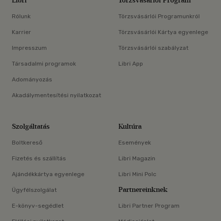
Libri
Törzsvásárlói Program
Rólunk
Törzsvásárlói Programunkról
Karrier
Törzsvásárlói Kártya egyenlege
Impresszum
Törzsvásárlói szabályzat
Társadalmi programok
Libri App
Adományozás
Akadálymentesítési nyilatkozat
Szolgáltatás
Kultúra
Boltkereső
Események
Fizetés és szállítás
Libri Magazin
Ajándékkártya egyenlege
Libri Mini Polc
Partnereinknek
Ügyfélszolgálat
E-könyv-segédlet
Libri Partner Program