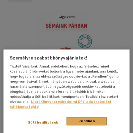
Személyre szabott könyvajánlatok!
Tisztelt Vásárlónk! Annak érdekében, hogy az ízléséhez minél
közelebb álló könyveket tudjunk a figyelmébe ajánlani, arra kérjük,
hogy fogadja el az ehhez szükséges cookie-kat a „Rendben” gomb
megnyomásával. Ennek hiányában weboldalunk csak a weboldal
használata szempontjából legszükségesebb cookie-kat telepíti a
böngészőjébe, de cookie-preferenciáit később is bármikor
módosíthatja a Süti beállítások menüpontban. További részletekért
olvassa el a
Libri Könyvkereskedelmi Kft. adatkezelési
tájékoztatóját
!
Kívánságlistához adom
Megosztom
Rendben
Süti beállítások
Technosys Bt.
|
2023
|
magyar nyelvű
|
kartonált
|
300 oldal