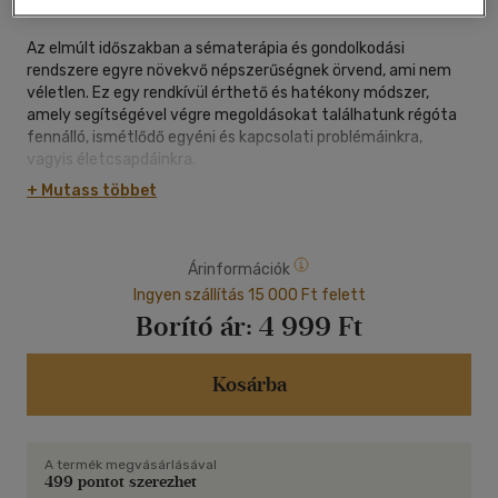
Az elmúlt időszakban a sématerápia és gondolkodási
rendszere egyre növekvő népszerűségnek örvend, ami nem
véletlen. Ez egy rendkívül érthető és hatékony módszer,
amely segítségével végre megoldásokat találhatunk régóta
fennálló, ismétlődő egyéni és kapcsolati problémáinkra,
vagyis életcsapdáinkra.
Ez a könyv arra vállalkozik, hogy bemutassa a tipikus
+ Mutass többet
párkapcsolati problémák és a párnélküliség mögött rejlő
tudattalan sémákat, valamint ezek lehetséges gyermekkori
eredetét.
Árinformációk
A sématerápiás gondolkodási rendszer életre kel, ahogyan a
jelen és a múlt, a kimondott és a kimondatlan érzések,
Ingyen szállítás 15 000 Ft felett
gondolatok egy-egy történetben összekapcsolódnak. A
Borító ár:
4 999 Ft
változatos példák segítségével működés közben követhetjük
a folyamatokat, hogy aztán végül mi magunk is egyre jobban
szakértőjévé válhassunk akár saját problémáinknak is.
Kosárba
"Jómagam lelkesedve, inspirálódva és egyetértően bólogatva
olvastam a szöveget - bő két évtized párterápiás praxis
A termék megvásárlásával
után.
499 pontot szerezhet
Ez a kötet az egyik legfrissebb, a tudományos szigorúság és a