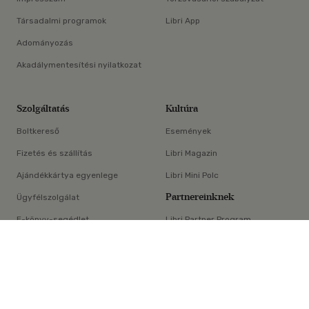
Társadalmi programok
Libri App
Adományozás
Akadálymentesítési nyilatkozat
Szolgáltatás
Kultúra
Boltkereső
Események
Fizetés és szállítás
Libri Magazin
Ajándékkártya egyenlege
Libri Mini Polc
Partnereinknek
Ügyfélszolgálat
E-könyv-segédlet
Libri Partner Program
×
Elállási nyilatkozat
Médiaajánlat
ÁSZF
Adatvédelem
Oldaltérkép
Süti beállítások