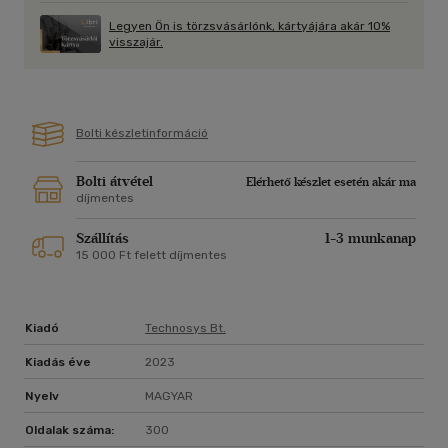
gyakorlat spontaneitása közötti egyensúlyt talán leginkább
Legyen Ön is törzsvásárlónk, kártyájára akár 10%
eltaláló útra vezet bennünket: párkapcsolati
visszajár.
hozzáállásunkat, reakcióinkat és megéléseinket tudattalanul
meghatározó sémáink tudatosítása, egyeztetése és
összehangolása felé. Az önegyüttérzés és együttérzés,
egymás megértése kéz a kézben jár - sémáink feltárásán
Bolti készletinformáció
keresztül.
Persze, ha mindenki megismeri és meg is fogadja a könyvben
leírtakat, nekünk, párterapeutáknak sokkal kevesebb
Bolti átvétel
Elérhető készlet esetén akár ma
munkánk lesz..."
díjmentes
Kozma-Vízkeleti Dániel kiképző család- és pár-
pszichoterapeuta
Szállítás
1-3 munkanap
15 000 Ft felett díjmentes
Kiadó
Technosys Bt.
Kiadás éve
2023
Nyelv
MAGYAR
Oldalak száma:
300