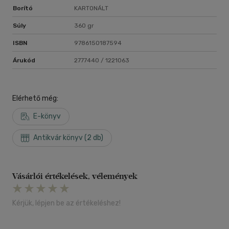
Borító
KARTONÁLT
Súly
360 gr
ISBN
9786150187594
Árukód
2777440 / 1221063
Elérhető még:
E-könyv
Antikvár könyv (2 db)
Vásárlói értékelések, vélemények
Kérjük, lépjen be az értékeléshez!