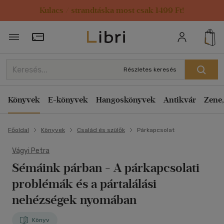
Kulacs / strandtáska most csak 1499 Ft!
Törzsvásárlói Kártya adatai
Részletes keresés
Könyvek
E-könyvek
Hangoskönyvek
Antikvár
Zene,
Főoldal
Könyvek
Család és szülők
Párkapcsolat
Vágyi Petra
Sémáink párban
- A párkapcsolati
problémák és a pártalálási
nehézségek nyomában
Könyv