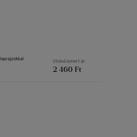
laprajzokkal
Utolsó ismert ár:
2 460 Ft