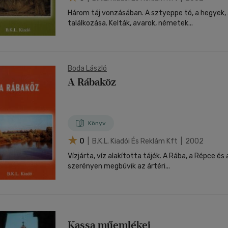
Három táj vonzásában. A sztyeppe tó, a hegyek, 
találkozása. Kelták, avarok, németek...
Boda László
A Rábaköz
Könyv
0
| B.k.l. Kiadói És Reklám Kft | 2002
Vízjárta, víz alakította tájék. A Rába, a Répce és
szerényen megbúvik az ártéri...
Kassa műemlékei