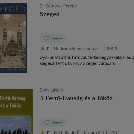
Dr. Somorjai Ferenc
Szeged
Könyv
0
| Medicina Könyvkiadó Zrt. | 2002
Gyakorlati útmutatóval, térképjegyzékekkel és a
kiegészített útikönyv Szeged városáról.
Boda László
A Fertő-Hanság és a Tóköz
Könyv
0
| B.k.l. Kiadói És Reklám Kft | 2002