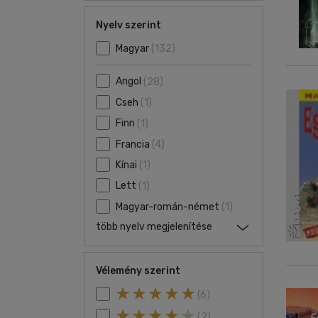
Nyelv szerint
Magyar
(132)
Angol
(28)
Cseh
(1)
Finn
(1)
Francia
(4)
Kínai
(1)
Lett
(1)
Magyar-román-német
(1)
több nyelv megjelenítése
Vélemény szerint
(6)
(2)