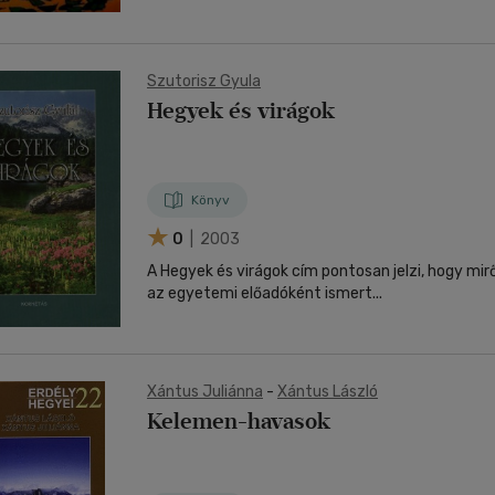
Szutorisz Gyula
Hegyek és virágok
Könyv
0
| 2003
A Hegyek és virágok cím pontosan jelzi, hogy mirő
az egyetemi előadóként ismert...
Xántus Juliánna
-
Xántus László
Kelemen-havasok