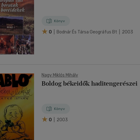
Könyv
0
| Bodnár És Társa Geográfus Bt | 2003
Nagy Miklós Mihály
Boldog békeidők haditengerészei
Könyv
0
| 2003