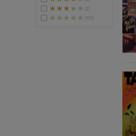
(2)
(191)