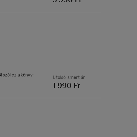
l szól ez a könyv:
Utolsó ismert ár:
1 990 Ft