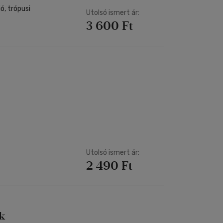
ó, trópusi
Utolsó ismert ár:
3 600 Ft
Utolsó ismert ár:
2 490 Ft
ek