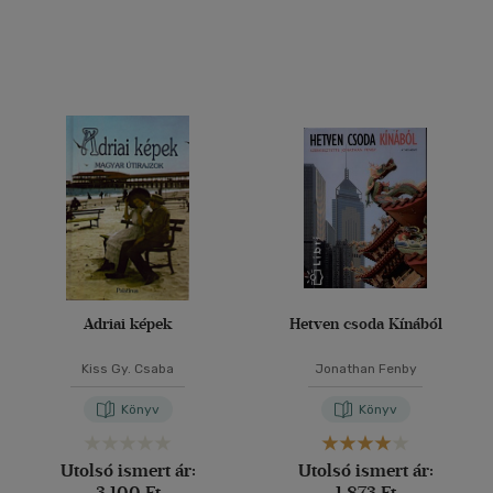
Adriai képek
Hetven csoda Kínából
Kiss Gy. Csaba
Jonathan Fenby
Könyv
Könyv
Utolsó ismert ár:
Utolsó ismert ár:
3 100 Ft
1 873 Ft