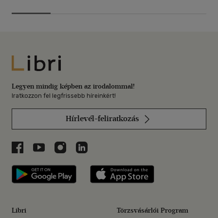
Libri
Legyen mindig képben az irodalommal!
Iratkozzon fel legfrissebb híreinkért!
Hírlevél-feliratkozás
Libri a Facebookon
Libri a Youtube-on
Libri az Instagramon
Libri a LinkedInen
Libri applikáció Szerezd meg: Google P
Libri applikáció 
Libri
Törzsvásárlói Program