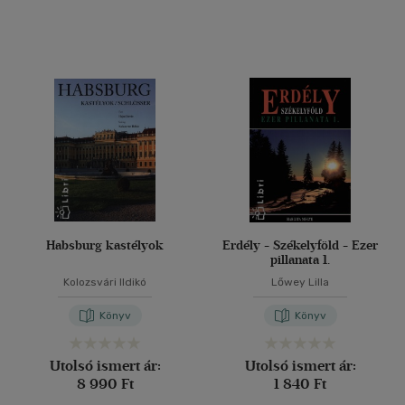
(7)
(11)
(1419)
Alkalmaz
Habsburg kastélyok
Erdély - Székelyföld - Ezer
pillanata 1.
Kolozsvári Ildikó
Lőwey Lilla
Könyv
Könyv
Utolsó ismert ár:
Utolsó ismert ár:
8 990 Ft
1 840 Ft