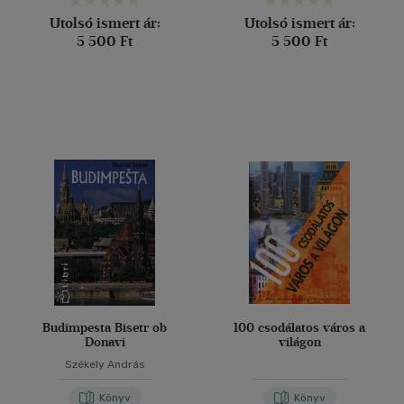
Utolsó ismert ár:
Utolsó ismert ár:
5 500 Ft
5 500 Ft
Budimpesta Bisetr ob
100 csodálatos város a
Donavi
világon
Székely András
Könyv
Könyv