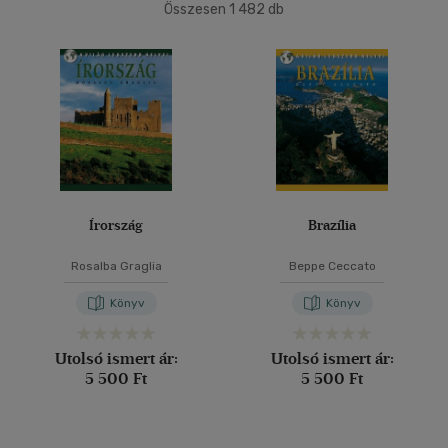
(412)
Összesen
1 482
db
4500 Ft felett
(347)
40 db / oldal
Korosztály szerint
Alkalmaz
Gyermek
(1)
mind
(1)
Ifjúsági
(6)
mind
(6)
Írország
Brazília
Gyermek és ifjúsági
(4)
Rosalba Graglia
Beppe Ceccato
Felnőtt
(541)
Könyv
Könyv
Nyelv szerint
Utolsó ismert ár:
Utolsó ismert ár:
Magyar
(277)
5 500 Ft
5 500 Ft
Angol
(85)
Angol-német-francia-