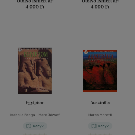
Utolsó ismert ár:
Utolsó ismert ár:
4 990 Ft
4 990 Ft
Egyiptom
Ausztrália
Isabella Brega
-
Marx József
Marco Moretti
Könyv
Könyv