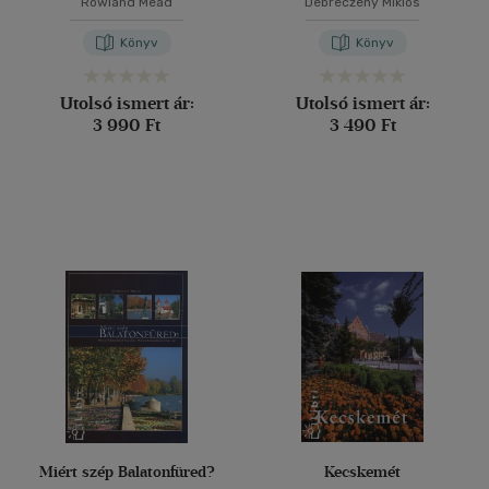
Rowland Mead
Debreczeny Miklós
Könyv
Könyv
Utolsó ismert ár:
Utolsó ismert ár:
3 990 Ft
3 490 Ft
Miért szép Balatonfüred?
Kecskemét