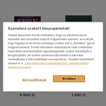
magyar
(2)
Angol - német - francia -
olasz
(6)
Angol - német - francia-
spanyol - olasz
(3)
Személyre szabott könyvajánlatok!
Angol-német-lengyel-orosz
Tisztelt Vásárlónk! Annak érdekében, hogy az ízléséhez minél
(1)
közelebb álló könyveket tudjunk a figyelmébe ajánlani, arra kérjük,
hogy fogadja el az ehhez szükséges cookie-kat a „Rendben” gomb
Angol-német-olasz-magyar
megnyomásával. Ennek hiányában weboldalunk csak a weboldal
(6)
használata szempontjából legszükségesebb cookie-kat telepíti a
böngészőjébe, de cookie-preferenciáit később is bármikor
Angol-német-spanyol-
Erdély - Székelyföld
Magyarország száz csodája
módosíthatja a Süti beállítások menüpontban. További részletekért
francia
(1)
I.
olvassa el a
Libri Könyvkereskedelmi Kft. adatkezelési
több nyelv megjelenítése
tájékoztatóját
!
Lőwey Lilla
-
Váradi Péter Pál
Horváth Gergő
Könyv
Könyv
Rendben
Süti beállítások
Vélemény szerint
(37)
Utolsó ismert ár:
Utolsó ismert ár:
6 900 Ft
1 990 Ft
(3)
(5)