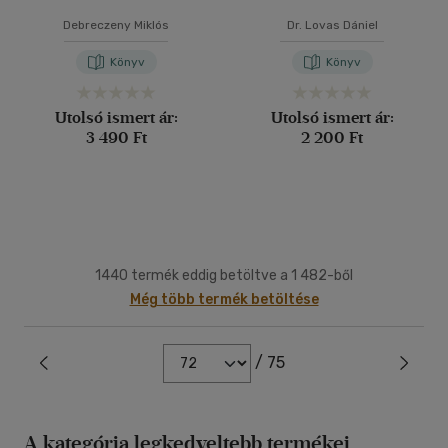
Debreczeny Miklós
Dr. Lovas Dániel
Könyv
Könyv
Utolsó ismert ár:
Utolsó ismert ár:
3 490 Ft
2 200 Ft
1440 termék eddig betöltve a 1 482-ből
Még több termék betöltése
/ 75
A kategória legkedveltebb termékei