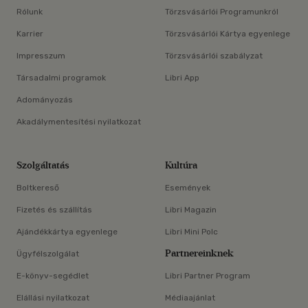
Rólunk
Törzsvásárlói Programunkról
Karrier
Törzsvásárlói Kártya egyenlege
Impresszum
Törzsvásárlói szabályzat
Társadalmi programok
Libri App
Adományozás
Akadálymentesítési nyilatkozat
Szolgáltatás
Kultúra
Boltkereső
Események
Fizetés és szállítás
Libri Magazin
Ajándékkártya egyenlege
Libri Mini Polc
Partnereinknek
Ügyfélszolgálat
E-könyv-segédlet
Libri Partner Program
Elállási nyilatkozat
Médiaajánlat