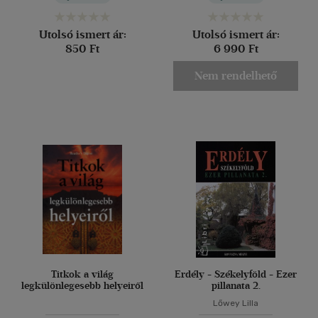
Utolsó ismert ár:
Utolsó ismert ár:
850 Ft
6 990 Ft
Nem rendelhető
Titkok a világ
Erdély - Székelyföld - Ezer
legkülönlegesebb helyeiről
pillanata 2.
Lőwey Lilla