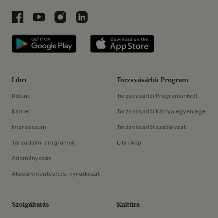
Libri a Facebookon
Libri a Youtube-on
Libri az Instagramon
Libri a LinkedInen
Libri applikáció Szerezd meg: Google P
Libri applikáció 
Libri
Törzsvásárlói Program
Rólunk
Törzsvásárlói Programunkról
Karrier
Törzsvásárlói Kártya egyenlege
Impresszum
Törzsvásárlói szabályzat
Társadalmi programok
Libri App
Adományozás
Akadálymentesítési nyilatkozat
Szolgáltatás
Kultúra