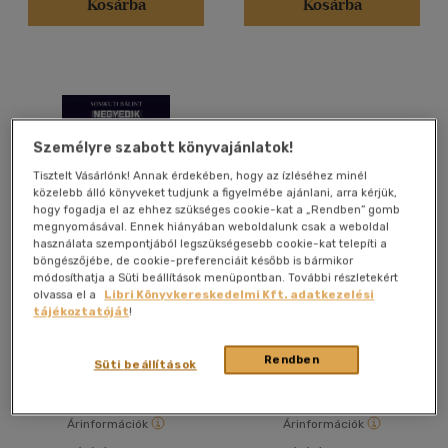
Kosárba
Kosárba
Vélemény szerint
(6)
(2)
(1)
(119)
Személyre szabott könyvajánlatok!
Tisztelt Vásárlónk! Annak érdekében, hogy az ízléséhez minél
közelebb álló könyveket tudjunk a figyelmébe ajánlani, arra kérjük,
hogy fogadja el az ehhez szükséges cookie-kat a „Rendben” gomb
Alkalmaz
megnyomásával. Ennek hiányában weboldalunk csak a weboldal
használata szempontjából legszükségesebb cookie-kat telepíti a
böngészőjébe, de cookie-preferenciáit később is bármikor
módosíthatja a Süti beállítások menüpontban. További részletekért
Negyedik generációs
Lövészfegyverek
olvassa el a
Libri Könyvkereskedelmi Kft. adatkezelési
hadviselés
tájékoztatóját
!
Somkuti Bálint
Dallos Péter
-
Gyarmati Gábor
Rendben
Könyv
Könyv
Süti beállítások
Árinformációk
Árinformációk