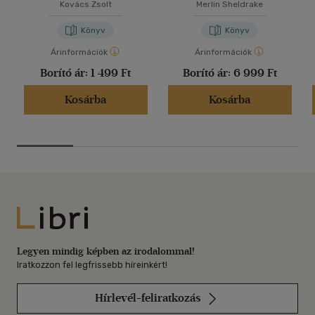
Kovács Zsolt
Merlin Sheldrake
Könyv
Könyv
Árinformációk
Árinformációk
Borító ár:
1 499 Ft
Borító ár:
6 999 Ft
Kosárba
Kosárba
Libri
Legyen mindig képben az irodalommal!
Iratkozzon fel legfrissebb híreinkért!
Hírlevél-feliratkozás