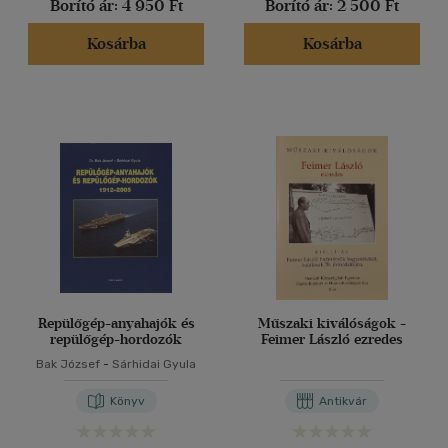
Borító ár:
4 950 Ft
Borító ár:
2 500 Ft
Kosárba
Kosárba
Repülőgép-anyahajók és
Műszaki kiválóságok -
repülőgép-hordozók
Feimer László ezredes
Bak József
-
Sárhidai Gyula
Könyv
Antikvár