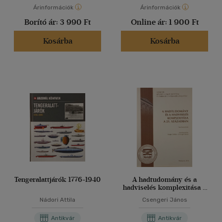
Árinformációk
Árinformációk
Borító ár:
3 990 Ft
Online ár:
1 900 Ft
Kosárba
Kosárba
Tengeralattjárók 1776-1940
A hadtudomány és a
hadviselés komplexitása a
21. században
Nádori Attila
Csengeri János
Antikvár
Antikvár