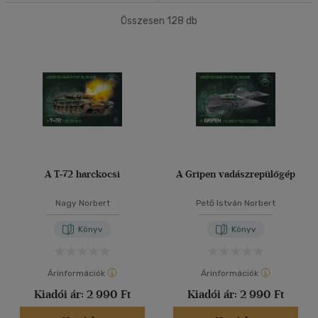
(1)
14 - 18 év
(1)
Összesen
128
db
40 db / oldal
Felnőtt
(123)
Alkalmaz
Nyelv szerint
Magyar
(74)
Angol
(34)
Cseh
(3)
A T-72 harckocsi
A Gripen vadászrepülőgép
Francia
(2)
Nagy Norbert
Pető István Norbert
Lengyel
(4)
Német
(4)
Könyv
Könyv
Olasz
(1)
Orosz
(1)
Árinformációk
Árinformációk
több nyelv megjelenítése
Kiadói ár:
2 990 Ft
Kiadói ár:
2 990 Ft