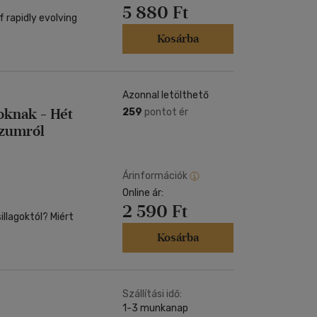
5 880 Ft
f rapidly evolving
Kosárba
Azonnal letölthető
roknak - Hét
259
pontot ér
rzumról
Árinformációk
Online ár:
2 590 Ft
llagoktól? Miért
Kosárba
Szállítási idő:
1-3 munkanap