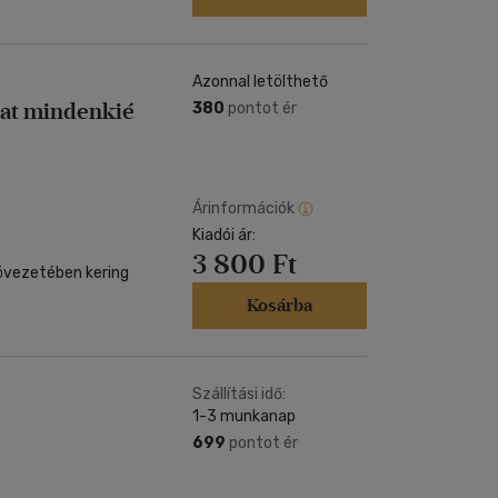
Azonnal letölthető
zat mindenkié
380
pontot ér
Árinformációk
Kiadói ár:
3 800 Ft
-övezetében kering
Kosárba
Szállítási idő:
1-3 munkanap
699
pontot ér