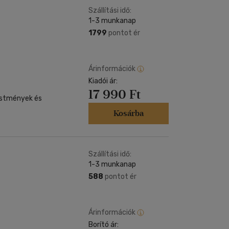
Szállítási idő:
1-3 munkanap
1799
pontot ér
Árinformációk
Kiadói ár:
17 990 Ft
estmények és
Kosárba
Szállítási idő:
1-3 munkanap
588
pontot ér
Árinformációk
Borító ár: