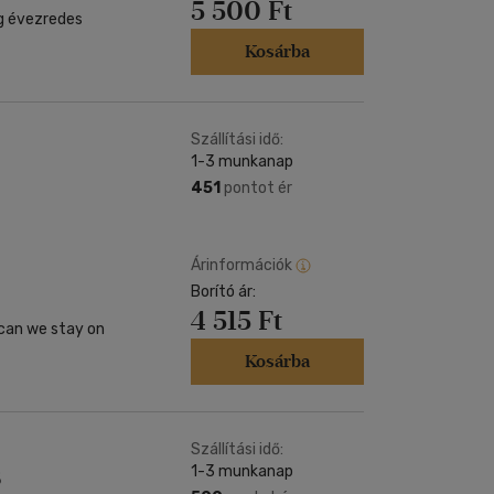
5 500 Ft
Kosárba
Szállítási idő:
1-3 munkanap
451
pontot ér
Árinformációk
Borító ár:
4 515 Ft
can we stay on
Kosárba
Szállítási idő:
1-3 munkanap
6