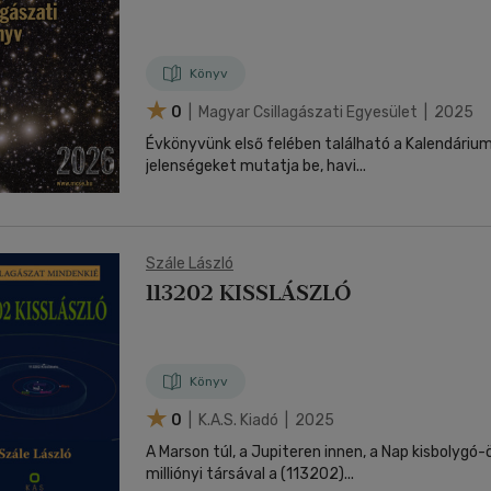
Könyv
0
| Magyar Csillagászati Egyesület | 2025
Évkönyvünk első felében található a Kalendárium,
jelenségeket mutatja be, havi...
Szále László
113202 KISSLÁSZLÓ
Könyv
0
| K.a.s. Kiadó | 2025
A Marson túl, a Jupiteren innen, a Nap kisbolygó
milliónyi társával a (113202)...