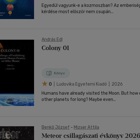
Egyedül vagyunk-e a kozmoszban? Az emberiség évezredes
kérdése most először nem csupán...
András Edl
Colony 01
Könyv
0
| Ludovika Egyetemi Kiadó | 2026
Humans have already visited the Moon. But how 
other planets for long? Maybe even...
Benkő József
-
Mizser Attila
Meteor csillagászati évkönyv 202