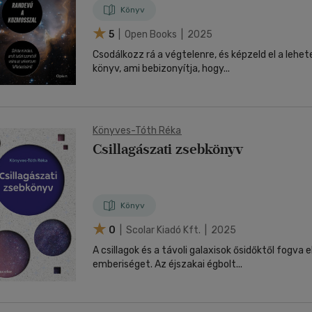
Könyv
5
| Open Books | 2025
Csodálkozz rá a végtelenre, és képzeld el a lehetetlent! V
könyv, ami bebizonyítja, hogy...
Könyves-Tóth Réka
Csillagászati zsebkönyv
Könyv
0
| Scolar Kiadó Kft. | 2025
A csillagok és a távoli galaxisok ősidőktől fogva e
emberiséget. Az éjszakai égbolt...