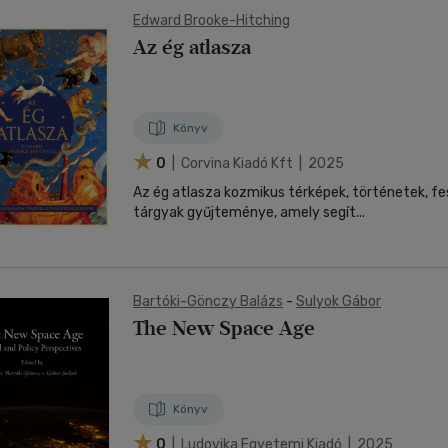
Edward Brooke-Hitching
Az ég atlasza
Könyv
0
| Corvina Kiadó Kft | 2025
Az ég atlasza kozmikus térképek, történetek, f
tárgyak gyűjteménye, amely segít...
Bartóki-Gönczy Balázs
-
Sulyok Gábor
The New Space Age
Könyv
0
| Ludovika Egyetemi Kiadó | 2025