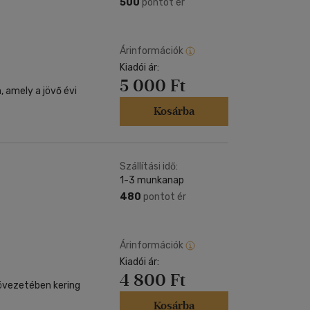
500
pontot ér
Árinformációk
Kiadói ár:
5 000 Ft
 amely a jövő évi
Kosárba
Szállítási idő:
1-3 munkanap
480
pontot ér
Árinformációk
Kiadói ár:
4 800 Ft
-övezetében kering
Kosárba