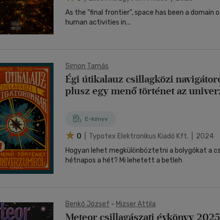
As the "final frontier", space has been a domain o
human activities in...
Simon Tamás
Égi útikalauz csillagközi navigáto
plusz egy menő történet az unive
E-könyv
0
| Typotex Elektronikus Kiadó Kft. | 2024
Hogyan lehet megkülönböztetni a bolygókat a csi
hétnapos a hét? Mi lehetett a betleh
Benkő József
-
Mizser Attila
Meteor csillagászati évkönyv 2025