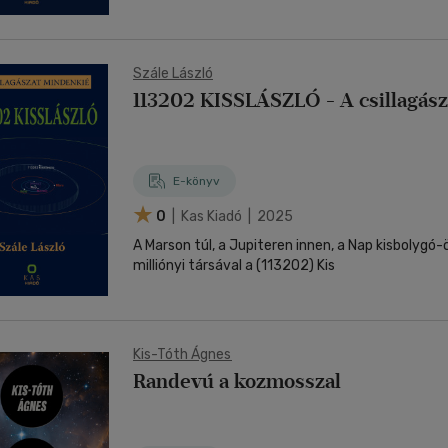
Szále László
113202 KISSLÁSZLÓ - A csillagás
E-könyv
0
| Kas Kiadó | 2025
A Marson túl, a Jupiteren innen, a Nap kisbolygó
milliónyi társával a (113202) Kis
Kis-Tóth Ágnes
Randevú a kozmosszal