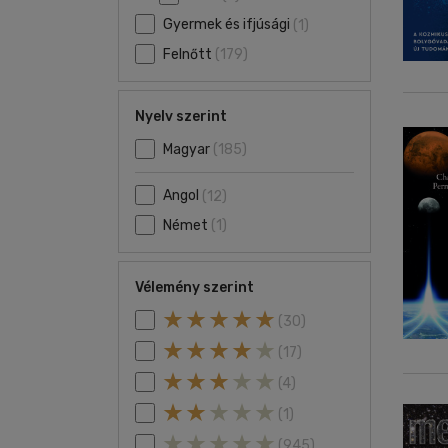
Gyermek és ifjúsági
(1)
Felnőtt
(179)
Nyelv szerint
Magyar
(185)
Angol
(12)
Német
(1)
Vélemény szerint
(30)
(17)
(4)
(1)
(945)