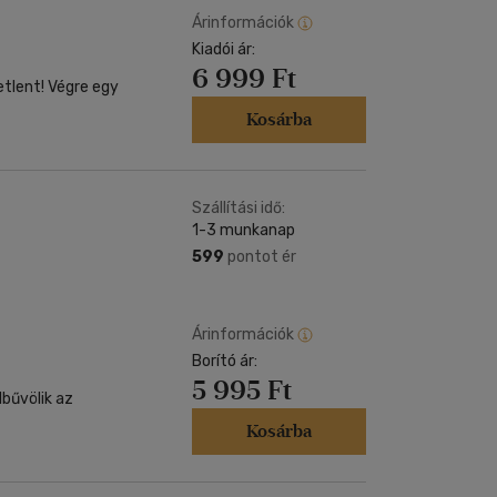
Árinformációk
Kiadói ár:
6 999 Ft
égre egy
Kosárba
Szállítási idő:
1-3 munkanap
599
pontot ér
Árinformációk
Borító ár:
5 995 Ft
lbűvölik az
Kosárba