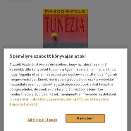
Személyre szabott könyvajánlatok!
Tisztelt Vásárlónk! Annak érdekében, hogy az ízléséhez minél
közelebb álló könyveket tudjunk a figyelmébe ajánlani, arra kérjük,
hogy fogadja el az ehhez szükséges cookie-kat a „Rendben” gomb
megnyomásával. Ennek hiányában weboldalunk csak a weboldal
használata szempontjából legszükségesebb cookie-kat telepíti a
böngészőjébe, de cookie-preferenciáit később is bármikor
módosíthatja a Süti beállítások menüpontban. További részletekért
olvassa el a
Libri Könyvkereskedelmi Kft. adatkezelési
tájékoztatóját
!
Kívánságlistához adom
Megosztom
Rendben
Süti beállítások
Corvina Kiadó Kft
|
2007
|
magyar nyelvű
|
puhatáblás,