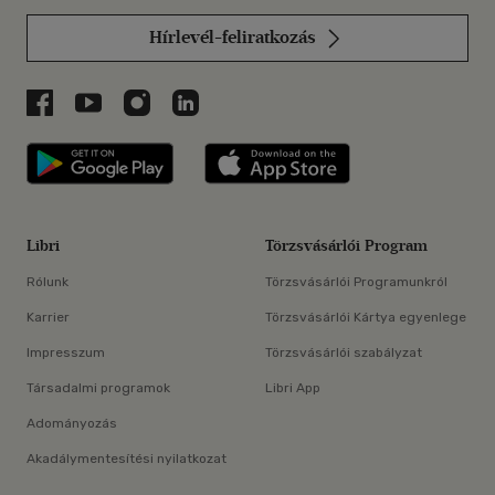
Hírlevél-feliratkozás
Libri a Facebookon
Libri a Youtube-on
Libri az Instagramon
Libri a LinkedInen
Libri applikáció Szerezd meg: Google P
Libri applikáció 
Libri
Törzsvásárlói Program
Rólunk
Törzsvásárlói Programunkról
Karrier
Törzsvásárlói Kártya egyenlege
Impresszum
Törzsvásárlói szabályzat
Társadalmi programok
Libri App
Adományozás
Akadálymentesítési nyilatkozat