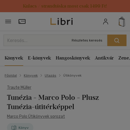
Kulacs / strandtáska most csak 1499 Ft!
Törzsvásárlói Kártya adatai
Részletes keresés
Könyvek
E-könyvek
Hangoskönyvek
Antikvár
Zene,
Főoldal
Könyvek
Utazás
Útikönyvek
Traute Müller
Tunézia - Marco Polo
- Plusz
Tunézia-útitérképpel
Marco Polo Útikönyvek sorozat
Könyv