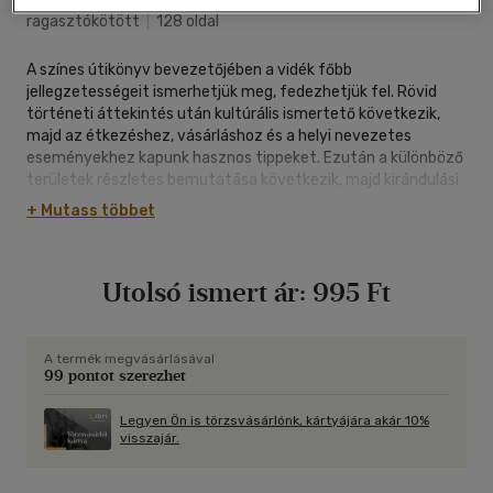
ragasztókötött
|
128 oldal
A színes útikönyv bevezetőjében a vidék főbb
jellegzetességeit ismerhetjük meg, fedezhetjük fel. Rövid
történeti áttekintés után kultúrális ismertető következik,
majd az étkezéshez, vásárláshoz és a helyi nevezetes
eseményekhez kapunk hasznos tippeket. Ezután a különböző
területek részletes bemutatása következik, majd kirándulási
ajánlatok. Végül praktikus tanácsok, biztos tippek, hasznos
+ Mutass többet
címek és térképek zárják a könyvet.
Utolsó ismert ár:
995 Ft
A termék megvásárlásával
99 pontot szerezhet
Legyen Ön is törzsvásárlónk, kártyájára akár 10%
visszajár.