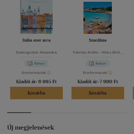
Itália ezer arca
Szardínia
Szalczgruber Alexandra
Fabrizio Ardito
-
Hilary Bird
-
Stephanie Smith
-
Lisa
Voormei
Könyv
Könyv
Árinformációk
Árinformációk
Kiadói ár:
6 995 Ft
Kiadói ár:
7 990 Ft
Kosárba
Kosárba
Új megjelenések