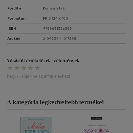
Fordító
Kornya István
Formátum
FR 5 124 X 183
ISBN
9789631356359
Árukód
2109934 / 1017595
Vásárlói értékelések, vélemények
Kérjük, lépjen be az értékeléshez!
A kategória legkedveltebb termékei