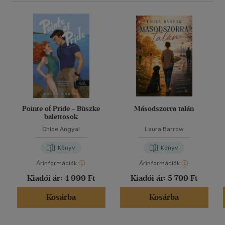
Pointe of Pride - Büszke
Másodszorra talán
balettosok
Chloe Angyal
Laura Barrow
Könyv
Könyv
Árinformációk
Árinformációk
Kiadói ár:
4 999 Ft
Kiadói ár:
5 799 Ft
Kosárba
Kosárba