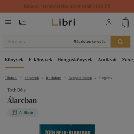
Kulacs / strandtáska most csak 1499 Ft!
Törzsvásárlói Kártya adatai
Részletes keresés
Könyvek
E-könyvek
Hangoskönyvek
Antikvár
Zene,
Főoldal
Könyvek
Irodalom
Szépirodalom
Regény
Tóth Béla
Álarcban
Antikvár