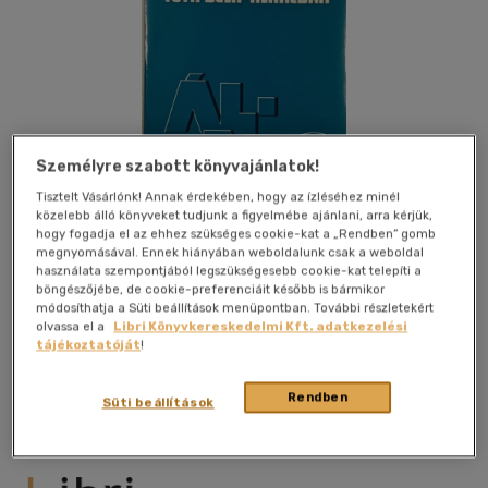
Személyre szabott könyvajánlatok!
Tisztelt Vásárlónk! Annak érdekében, hogy az ízléséhez minél
közelebb álló könyveket tudjunk a figyelmébe ajánlani, arra kérjük,
hogy fogadja el az ehhez szükséges cookie-kat a „Rendben” gomb
megnyomásával. Ennek hiányában weboldalunk csak a weboldal
használata szempontjából legszükségesebb cookie-kat telepíti a
böngészőjébe, de cookie-preferenciáit később is bármikor
módosíthatja a Süti beállítások menüpontban. További részletekért
olvassa el a
Libri Könyvkereskedelmi Kft. adatkezelési
Kívánságlistához adom
Megosztom
tájékoztatóját
!
Rendben
Süti beállítások
Szépirodalmi Könyvkiadó
|
1976
|
magyar nyelvű
|
keménytábla
|
330 oldal