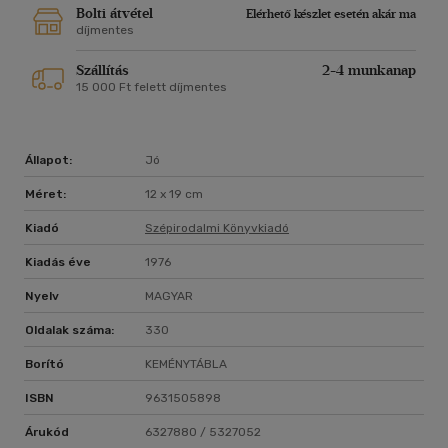
Bolti átvétel
Elérhető készlet esetén akár ma
díjmentes
Szállítás
2-4 munkanap
15 000 Ft felett díjmentes
Állapot:
Jó
Méret:
12 x 19 cm
Kiadó
Szépirodalmi Könyvkiadó
Kiadás éve
1976
Nyelv
MAGYAR
Oldalak száma:
330
Borító
KEMÉNYTÁBLA
ISBN
9631505898
Árukód
6327880 / 5327052