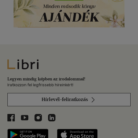
Libri
Legyen mindig képben az irodalommal!
Iratkozzon fel legfrissebb híreinkért!
Hírlevél-feliratkozás
Libri a Facebookon
Libri a Youtube-on
Libri az Instagramon
Libri a LinkedInen
Libri applikáció Szerezd meg: Google P
Libri applikáció 