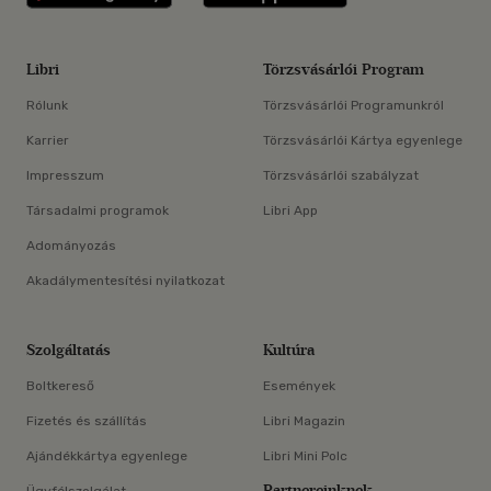
Libri
Törzsvásárlói Program
Rólunk
Törzsvásárlói Programunkról
Karrier
Törzsvásárlói Kártya egyenlege
Impresszum
Törzsvásárlói szabályzat
Társadalmi programok
Libri App
Adományozás
Akadálymentesítési nyilatkozat
Szolgáltatás
Kultúra
Boltkereső
Események
Fizetés és szállítás
Libri Magazin
Ajándékkártya egyenlege
Libri Mini Polc
Partnereinknek