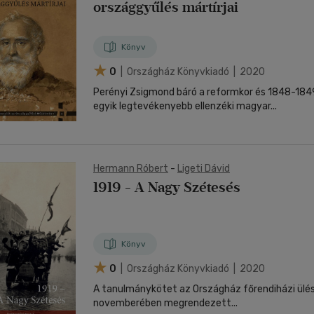
országgyűlés mártírjai
Könyv
0
| Országház Könyvkiadó | 2020
Perényi Zsigmond báró a reformkor és 1848-18
egyik legtevékenyebb ellenzéki magyar...
Hermann Róbert
-
Ligeti Dávid
1919 - A Nagy Szétesés
Könyv
0
| Országház Könyvkiadó | 2020
A tanulmánykötet az Országház főrendiházi ül
novemberében megrendezett...