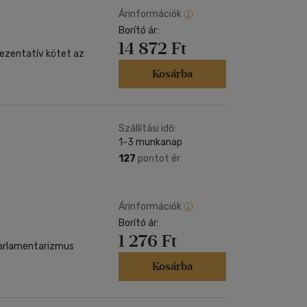
Árinformációk
Borító ár:
14 872 Ft
prezentatív kötet az
Kosárba
Szállítási idő:
1-3 munkanap
127
pontot ér
Árinformációk
Borító ár:
1 276 Ft
 parlamentarizmus
Kosárba