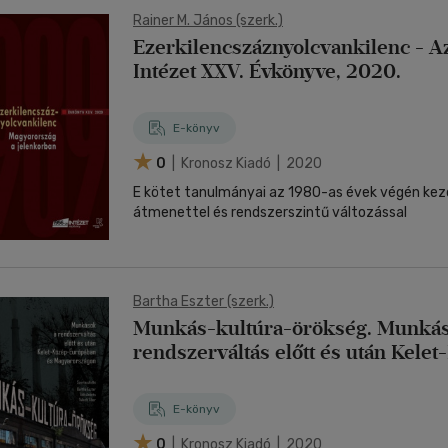
Rainer M. János (szerk.)
Ezerkilencszáznyolcvankilenc - A
Intézet XXV. Évkönyve, 2020.
E-könyv
0
| Kronosz Kiadó | 2020
E kötet tanulmányai az 1980-as évek végén kezd
átmenettel és rendszerszintű változással
Bartha Eszter (szerk.)
Munkás-kultúra-örökség. Munkás
rendszerváltás előtt és után Kele
Európában és Magyarországon
E-könyv
0
| Kronosz Kiadó | 2020