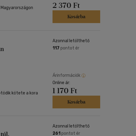
2 370 Ft
g Magyarországon
Kosárba
Azonnal letölthető
an
117
pontot ér
Árinformációk
Online ár:
1 170 Ft
tödik kötete a kora
Kosárba
Azonnal letölthető
túl.
261
pontot ér