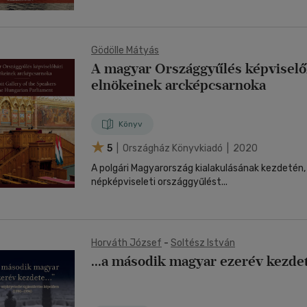
Gödölle Mátyás
A magyar Országgyűlés képviselő
elnökeinek arcképcsarnoka
Könyv
5
| Országház Könyvkiadó | 2020
A polgári Magyarország kialakulásának kezdetén,
népképviseleti országgyűlést...
Horváth József
-
Soltész István
...a második magyar ezerév kezdet