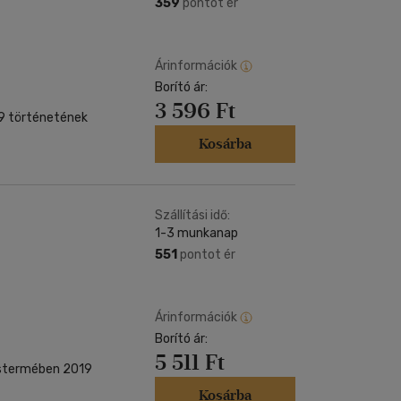
359
pontot ér
Árinformációk
Borító ár:
3 596 Ft
49 történetének
Kosárba
Szállítási idő:
1-3 munkanap
551
pontot ér
Árinformációk
Borító ár:
5 511 Ft
éstermében 2019
Kosárba