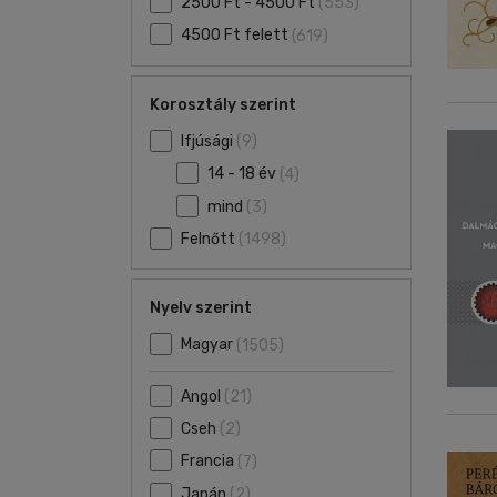
2500 Ft - 4500 Ft
(553)
4500 Ft felett
(619)
Korosztály szerint
Ifjúsági
(9)
14 - 18 év
(4)
mind
(3)
Felnőtt
(1498)
Nyelv szerint
Magyar
(1505)
Angol
(21)
Cseh
(2)
Francia
(7)
Japán
(2)