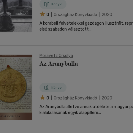
Könyv
0
| Országház Könyvkiadó | 2020
A korabeli felvételekkel gazdagon illusztrált, re
első szabadon választott...
Moravetz Orsolya
Az Aranybulla
Könyv
0
| Országház Könyvkiadó | 2020
Az Aranybulla, illetve annak utóélete a magyar
kialakulásának egyik alappillére...