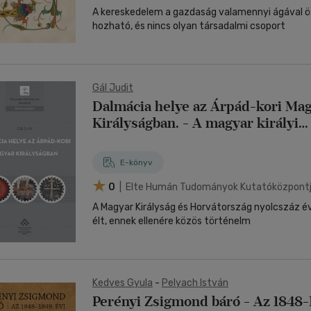
A kereskedelem a gazdaság valamennyi ágával 
hozható, és nincs olyan társadalmi csoport
Gál Judit
Dalmácia helye az Árpád-kori Ma
Királyságban. - A magyar királyi
hatalomgyakorlás dalmáciai jelle
E-könyv
0
| Elte Humán Tudományok Kutatóközpont
A Magyar Királyság és Horvátország nyolcszáz é
élt, ennek ellenére közös történelm
Kedves Gyula
-
Pelyach István
Perényi Zsigmond báró - Az 1848-1849. évi