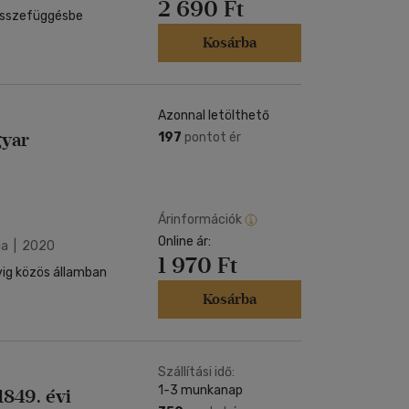
2 690 Ft
összefüggésbe
Kosárba
Azonnal letölthető
gyar
197
pontot ér
mzői
Árinformációk
Online ár:
ja | 2020
1 970 Ft
vig közös államban
Kosárba
Szállítási idő:
1-3 munkanap