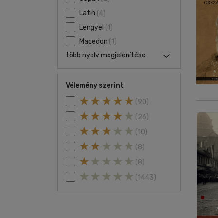
Latin
(4)
Lengyel
(1)
Macedon
(1)
több nyelv megjelenítése
Vélemény szerint
(90)
(26)
(10)
(8)
(8)
(1443)