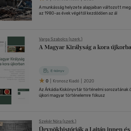
A munkásság helyzete alapjaiban változott me
az 1980-as évek végétől kezdődően az ál
Varga Szabolcs (szerk.)
A Magyar Királyság a kora újkorb
E-könyv
0
| Kronosz Kiadó | 2020
Az Árkádia Kiskönyvtár történelmi sorozatának ö
újkori magyar történelemre fókusz
Szekér Nóra (szerk.)
Ügynökhistóriák a Lajtán innen és 