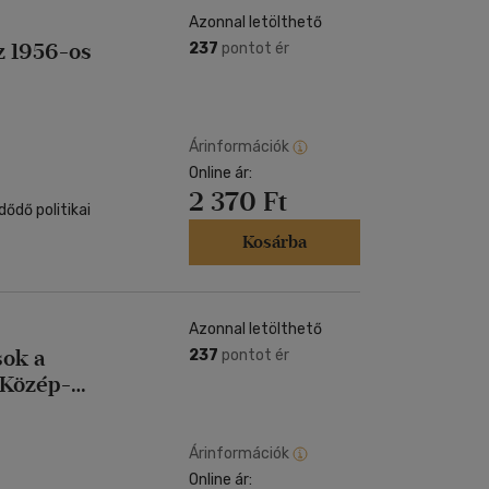
Azonnal letölthető
z 1956-os
237
pontot ér
Árinformációk
Online ár:
2 370 Ft
ődő politikai
Kosárba
Azonnal letölthető
ok a
237
pontot ér
t-Közép-
Árinformációk
Online ár: