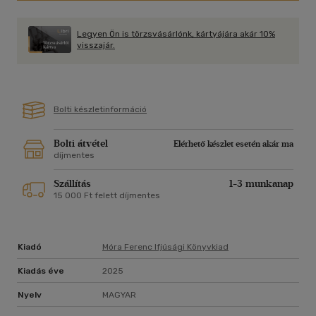
Legyen Ön is törzsvásárlónk, kártyájára akár 10%
visszajár.
Bolti készletinformáció
Bolti átvétel
Elérhető készlet esetén akár ma
díjmentes
Szállítás
1-3 munkanap
15 000 Ft felett díjmentes
Kiadó
Móra Ferenc Ifjúsági Könyvkiad
Kiadás éve
2025
Nyelv
MAGYAR