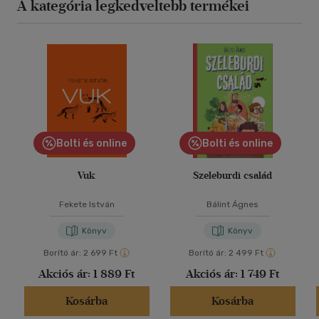
A kategória legkedveltebb termékei
Bolti és online
Bolti és online
Vuk
Szeleburdi család
Fekete István
Bálint Ágnes
Könyv
Könyv
Borító ár:
2 699 Ft
Borító ár:
2 499 Ft
Akciós ár:
1 889 Ft
Akciós ár:
1 749 Ft
Kosárba
Kosárba