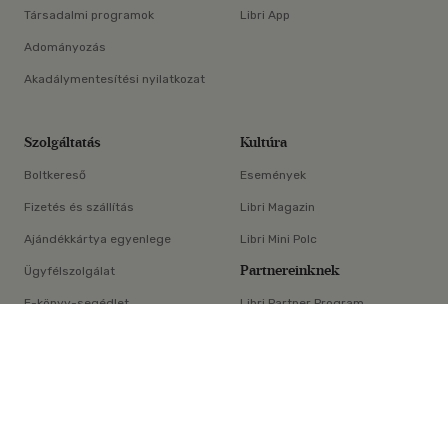
Társadalmi programok
Libri App
Adományozás
Akadálymentesítési nyilatkozat
Szolgáltatás
Kultúra
Boltkereső
Események
Fizetés és szállítás
Libri Magazin
Ajándékkártya egyenlege
Libri Mini Polc
Partnereinknek
Ügyfélszolgálat
E-könyv-segédlet
Libri Partner Program
×
Elállási nyilatkozat
Médiaajánlat
ÁSZF
Adatvédelem
Oldaltérkép
Süti beállítások
© Libri Könyvkereskedelmi Kft. Minden jog fenntartva!