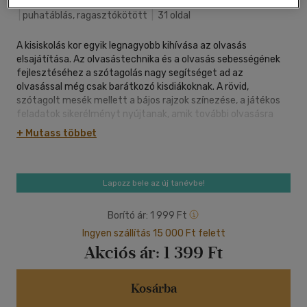
Móra Ferenc Ifjúsági Könyvkiad
|
2025
|
magyar nyelvű
|
puhatáblás, ragasztókötött
|
31 oldal
A kisiskolás kor egyik legnagyobb kihívása az olvasás
elsajátítása. Az olvasástechnika és a olvasás sebességének
fejlesztéséhez a szótagolás nagy segítséget ad az
olvasással még csak barátkozó kisdiákoknak. A rövid,
szótagolt mesék mellett a bájos rajzok színezése, a játékos
feladatok sikerélményt nyújtanak, amik további olvasásra
ösztönzik a gyerekeket.
+ Mutass többet
Lapozz bele az új tanévbe!
Borító ár:
1 999 Ft
Ingyen szállítás 15 000 Ft felett
Akciós ár:
1 399 Ft
Kosárba