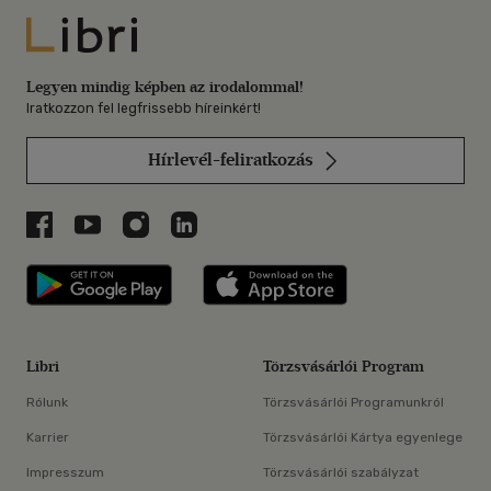
Libri
Legyen mindig képben az irodalommal!
Iratkozzon fel legfrissebb híreinkért!
Hírlevél-feliratkozás
Libri a Facebookon
Libri a Youtube-on
Libri az Instagramon
Libri a LinkedInen
Libri applikáció Szerezd meg: Google P
Libri applikáció 
Libri
Törzsvásárlói Program
Rólunk
Törzsvásárlói Programunkról
Karrier
Törzsvásárlói Kártya egyenlege
Impresszum
Törzsvásárlói szabályzat