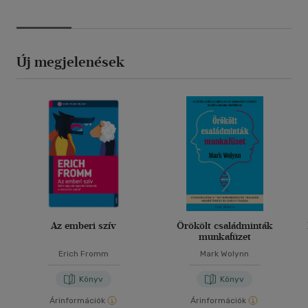
Új megjelenések
Az emberi szív
Örökölt családminták
munkafüzet
Erich Fromm
Mark Wolynn
Könyv
Könyv
Árinformációk
Árinformációk