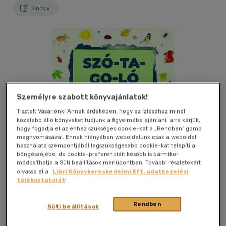
Könyv
Személyre szabott könyvajánlatok!
Tisztelt Vásárlónk! Annak érdekében, hogy az ízléséhez minél
közelebb álló könyveket tudjunk a figyelmébe ajánlani, arra kérjük,
hogy fogadja el az ehhez szükséges cookie-kat a „Rendben” gomb
megnyomásával. Ennek hiányában weboldalunk csak a weboldal
Bolti és online
használata szempontjából legszükségesebb cookie-kat telepíti a
böngészőjébe, de cookie-preferenciáit később is bármikor
módosíthatja a Süti beállítások menüpontban. További részletekért
olvassa el a
Libri Könyvkereskedelmi Kft. adatkezelési
tájékoztatóját
!
Kívánságlistához adom
Megosztom
Rendben
Süti beállítások