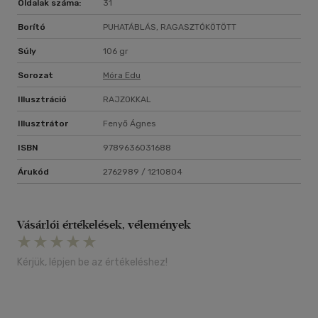
Oldalak száma:
31
Borító
PUHATÁBLÁS, RAGASZTÓKÖTÖTT
Súly
106 gr
Sorozat
Móra Edu
Illusztráció
RAJZOKKAL
Illusztrátor
Fenyő Ágnes
ISBN
9789636031688
Árukód
2762989 / 1210804
Vásárlói értékelések, vélemények
Kérjük, lépjen be az értékeléshez!