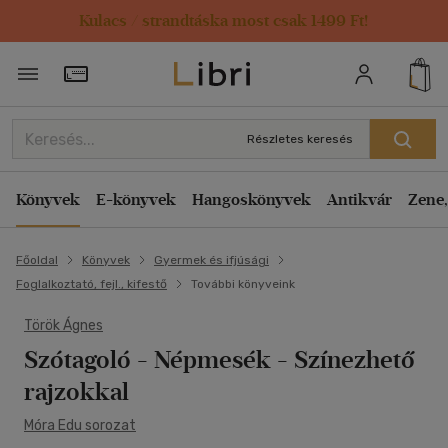
Kulacs / strandtáska most csak 1499 Ft!
Törzsvásárlói Kártya adatai
Részletes keresés
Könyvek
E-könyvek
Hangoskönyvek
Antikvár
Zene,
Főoldal
Könyvek
Gyermek és ifjúsági
Foglalkoztató, fejl., kifestő
További könyveink
Török Ágnes
Szótagoló - Népmesék
- Színezhető
rajzokkal
Móra Edu sorozat