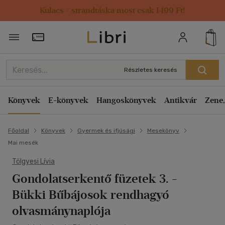
Kulacs / strandtáska most csak 1499 Ft!
Törzsvásárlói Kártya adatai
Részletes keresés
Könyvek
E-könyvek
Hangoskönyvek
Antikvár
Zene,
Főoldal
Könyvek
Gyermek és ifjúsági
Mesekönyv
Mai mesék
Tölgyesi Lívia
Gondolatserkentő füzetek 3. -
Bükki Bűbájosok rendhagyó
olvasmánynaplója