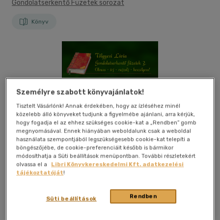
Gondolatserkentő Füzetek sorozat
Könyv
Személyre szabott könyvajánlatok!
Tisztelt Vásárlónk! Annak érdekében, hogy az ízléséhez minél
közelebb álló könyveket tudjunk a figyelmébe ajánlani, arra kérjük,
hogy fogadja el az ehhez szükséges cookie-kat a „Rendben” gomb
megnyomásával. Ennek hiányában weboldalunk csak a weboldal
használata szempontjából legszükségesebb cookie-kat telepíti a
böngészőjébe, de cookie-preferenciáit később is bármikor
módosíthatja a Süti beállítások menüpontban. További részletekért
olvassa el a
Libri Könyvkereskedelmi Kft. adatkezelési
tájékoztatóját
!
Rendben
Süti beállítások
Kívánságlistához adom
Megosztom