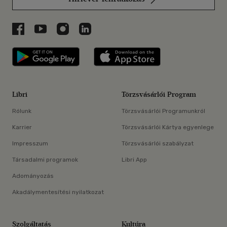
Libri a Facebookon
Libri a Youtube-on
Libri az Instagramon
Libri a LinkedInen
Libri applikáció Szerezd meg: Google P
Libri applikáció 
Libri
Törzsvásárlói Program
Rólunk
Törzsvásárlói Programunkról
Karrier
Törzsvásárlói Kártya egyenlege
Impresszum
Törzsvásárlói szabályzat
Társadalmi programok
Libri App
Adományozás
Akadálymentesítési nyilatkozat
Szolgáltatás
Kultúra