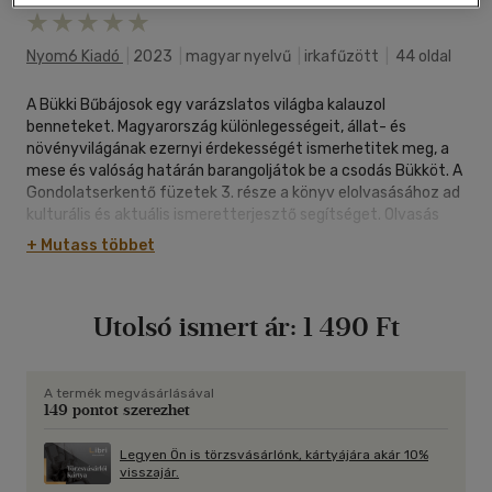
Nyom6 Kiadó
|
2023
|
magyar nyelvű
|
irkafűzött
|
44 oldal
A Bükki Bűbájosok egy varázslatos világba kalauzol
benneteket. Magyarország különlegességeit, állat- és
növényvilágának ezernyi érdekességét ismerhetitek meg, a
mese és valóság határán barangoljátok be a csodás Bükköt. A
Gondolatserkentő füzetek 3. része a könyv elolvasásához ad
kulturális és aktuális ismeretterjesztő segítséget. Olvasás
közben az órán, közösen feldolgozva a történetet,
+ Mutass többet
feltehetitek egymásnak a kérdéseiteket, hogy gyakoroljátok
az építő jellegű vita szabályait, és mindenki számára
haszonnal teljenek a közös beszélgetések. Munka közben sok
Utolsó ismert ár:
1 490 Ft
érdekességnek is utánanézhettek, különböző témakörökben
fejleszthetitek figyelmeteket, és nem utolsó sorban a
kézügyességeteket.
A gyermekfilozófiai munkásságom alapján összeállított
A termék megvásárlásával
149 pontot szerezhet
Gondolatserkentő füzetek mottója: Olvass, írj, rajzolj,
beszélgess!
Legyen Ön is törzsvásárlónk, kártyájára akár 10%
visszajár.