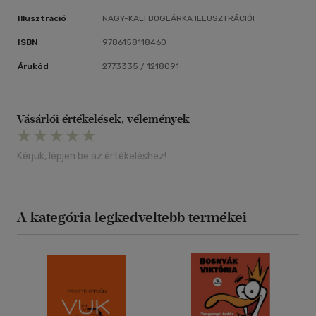
Illusztráció
NAGY-KALI BOGLÁRKA ILLUSZTRÁCIÓI
ISBN
9786158118460
Árukód
2773335 / 1218091
Vásárlói értékelések, vélemények
Kérjük, lépjen be az értékeléshez!
A kategória legkedveltebb termékei