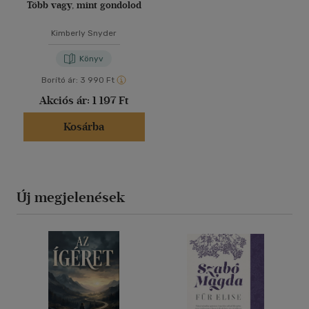
Több vagy, mint gondolod
Kimberly Snyder
Könyv
Borító ár:
3 990 Ft
Akciós ár:
1 197 Ft
Kosárba
Új megjelenések