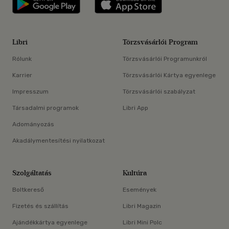
Libri
Törzsvásárlói Program
Rólunk
Törzsvásárlói Programunkról
Karrier
Törzsvásárlói Kártya egyenlege
Impresszum
Törzsvásárlói szabályzat
Társadalmi programok
Libri App
Adományozás
Akadálymentesítési nyilatkozat
Szolgáltatás
Kultúra
Boltkereső
Események
Fizetés és szállítás
Libri Magazin
Ajándékkártya egyenlege
Libri Mini Polc