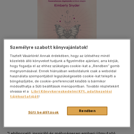
Személyre szabott könyvajánlatok!
Tisztelt Vásárlónk! Annak érdekében, hogy az ízléséhez minél
közelebb álló könyveket tudjunk a figyelmébe ajánlani, arra kérjük,
hogy fogadja el az ehhez szükséges cookie-kat a „Rendben” gomb
megnyomásával. Ennek hiányában weboldalunk csak a weboldal
használata szempontjából legszükségesebb cookie-kat telepíti a
böngészőjébe, de cookie-preferenciáit később is bármikor
módosíthatja a Süti beállítások menüpontban. További részletekért
olvassa el a
Libri Könyvkereskedelmi Kft. adatkezelési
tájékoztatóját
!
Beleolvasok
Kívánságlistához adom
Megosztom
Rendben
Süti beállítások
Bioenergetic Kiadó
|
2024
|
magyar nyelvű
"Lebilincselő, inspiráló és mélységesen emberi útmutató,