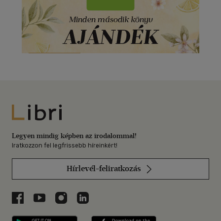
Libri
Legyen mindig képben az irodalommal!
Iratkozzon fel legfrissebb híreinkért!
Hírlevél-feliratkozás
Libri a Facebookon
Libri a Youtube-on
Libri az Instagramon
Libri a LinkedInen
Libri applikáció Szerezd meg: Google P
Libri applikáció 