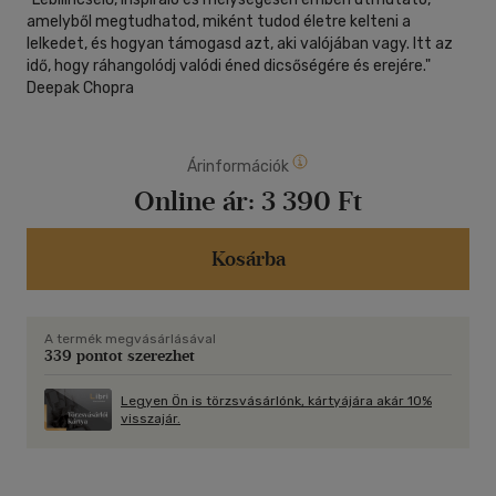
amelyből megtudhatod, miként tudod életre kelteni a
lelkedet, és hogyan támogasd azt, aki valójában vagy. Itt az
idő, hogy ráhangolódj valódi éned dicsőségére és erejére."
Deepak Chopra
Árinformációk
Online ár:
3 390 Ft
Kosárba
A termék megvásárlásával
339 pontot szerezhet
Legyen Ön is törzsvásárlónk, kártyájára akár 10%
visszajár.