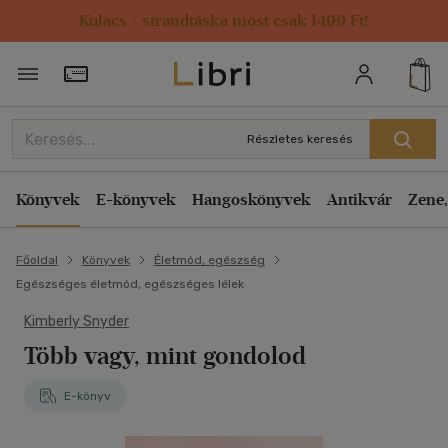
Kulacs / strandtáska most csak 1499 Ft!
Törzsvásárlói Kártya adatai
Részletes keresés
Könyvek
E-könyvek
Hangoskönyvek
Antikvár
Zene,
Főoldal
Könyvek
Életmód, egészség
Egészséges életmód, egészséges lélek
Kimberly Snyder
Több vagy, mint gondolod
E-könyv