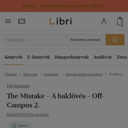
Kulacs / strandtáska most csak 1499 Ft!
Törzsvásárlói Kártya adatai
Részletes keresés
Könyvek
E-könyvek
Hangoskönyvek
Antikvár
Zene,
Főoldal
Könyvek
Irodalom
Szórakoztató irodalom
Erotikus
Elle Kennedy
The Mistake - A baklövés
- Off-
Campus 2.
Rubin Pöttyös sorozat
Könyv