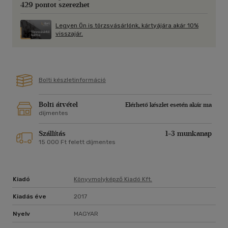
429 pontot szerezhet
érte! Ezúttal Grace veszi kezébe az irányítást... és nem lesz
szívbajos.
Legyen Ön is törzsvásárlónk, kártyájára akár 10%
visszajár.
Az egyik legnépszerűbb New Adult-sorozat újabb
szenvedélytől izzó része. Vesd bele magad!
18 éves kortól ajánljuk!
Bolti készletinformáció
Bolti átvétel
Elérhető készlet esetén akár ma
díjmentes
Szállítás
1-3 munkanap
15 000 Ft felett díjmentes
Kiadó
Könyvmolyképző Kiadó Kft.
Kiadás éve
2017
Nyelv
MAGYAR