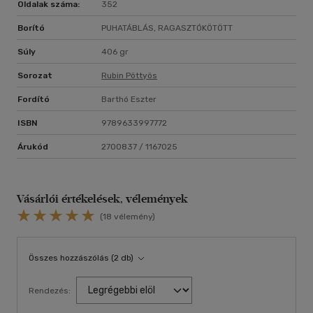
Oldalak száma:
352
Borító
PUHATÁBLÁS, RAGASZTÓKÖTÖTT
Súly
406 gr
Sorozat
Rubin Pöttyös
Fordító
Barthó Eszter
ISBN
9789633997772
Árukód
2700837 / 1167025
Vásárlói értékelések, vélemények
(18 vélemény)
Összes hozzászólás (2 db)
Rendezés: