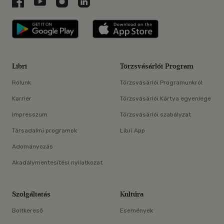
Libri a Facebookon
Libri a Youtube-on
Libri az Instagramon
Libri a LinkedInen
Libri applikáció Szerezd meg: Google P
Libri applikáció 
Libri
Törzsvásárlói Program
Rólunk
Törzsvásárlói Programunkról
Karrier
Törzsvásárlói Kártya egyenlege
Impresszum
Törzsvásárlói szabályzat
Társadalmi programok
Libri App
Adományozás
Akadálymentesítési nyilatkozat
Szolgáltatás
Kultúra
Boltkereső
Események