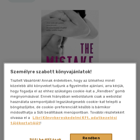
Személyre szabott könyvajánlatok!
Tisztelt Vásárlónk! Annak érdekében, hogy az ízléséhez minél
közelebb álló könyveket tudjunk a figyelmébe ajánlani, arra kérjük,
hogy fogadja el az ehhez szükséges cookie-kat a „Rendben” gomb
megnyomásával. Ennek hiányában weboldalunk csak a weboldal
használata szempontjából legszükségesebb cookie-kat telepíti a
böngészőjébe, de cookie-preferenciáit később is bármikor
módosíthatja a Süti beállítások menüpontban. További részletekért
Kívánságlistához adom
Megosztom
olvassa el a
Libri Könyvkereskedelmi Kft. adatkezelési
tájékoztatóját
!
(18 vélemény)
Rendben
Süti beállítások