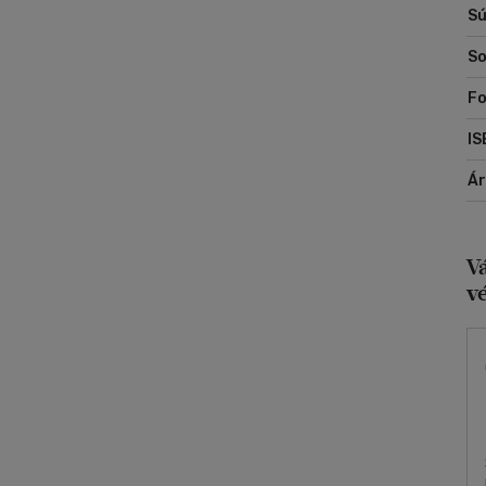
Sú
Vá
So
Ím
Fo
IS
Á
V
v