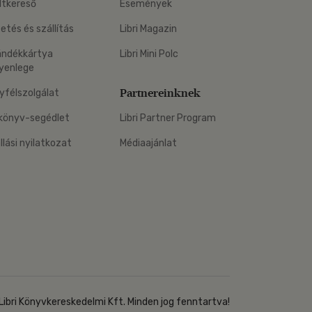
ltkereső
Események
zetés és szállítás
Libri Magazin
ándékkártya
Libri Mini Polc
yenlege
Partnereinknek
yfélszolgálat
könyv-segédlet
Libri Partner Program
állási nyilatkozat
Médiaajánlat
Libri Könyvkereskedelmi Kft. Minden jog fenntartva!