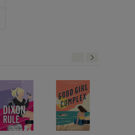
Hátra
Előre