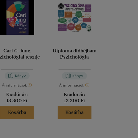
Carl G. Jung
Diploma dióhéjban:
Vállald fel 
zichológiai tesztje
Pszichológia
boldogs
Ichiro Kishimi
-
Fu
Könyv
Könyv
Kön
Árinformációk
Árinformációk
Árinformáci
Kiadói ár:
Kiadói ár:
Kiadói 
13 300 Ft
13 300 Ft
5 499 
Kosárba
Kosárba
Kosár