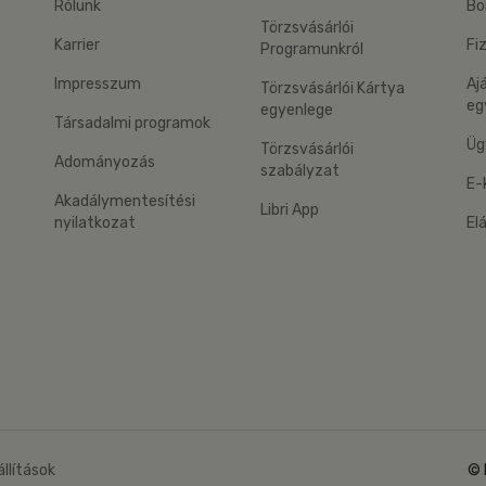
Rólunk
Bo
Törzsvásárlói
Karrier
Fi
Programunkról
Impresszum
Aj
Törzsvásárlói Kártya
eg
egyenlege
Társadalmi programok
Üg
Törzsvásárlói
Adományozás
szabályzat
E-
Akadálymentesítési
Libri App
nyilatkozat
El
eg: Google Play
 applikáció Letölthető az App Store-ból
állítások
© 