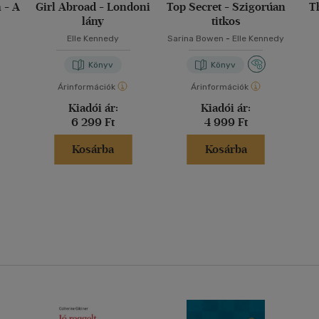
 - A
Girl Abroad - Londoni
Top Secret - Szigorúan
T
lány
titkos
Elle Kennedy
Sarina Bowen
-
Elle Kennedy
Könyv
Könyv
Árinformációk
Árinformációk
Kiadói ár:
Kiadói ár:
6 299 Ft
4 999 Ft
Kosárba
Kosárba