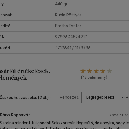
ly
440 gr
gytál már a folytatásra?
rozat
Rubin Pöttyös
e eljött. Élvezd ki minden pillanatát!
rdító
Barthó Eszter
BN
9789634574217
rukód
2719641 / 1178786
ásárlói értékelések,
élemények
(17 vélemény)
Rendezés:
Összes hozzászólás (2 db)
Dóra Kaposvári
2023. 11. 13
Sabrina mindent túl gondol! Sokszor már idegesítő, de annyira, hogy le
kellett tennem a könyvet. Tucker a legjobb srác, az összes közül!