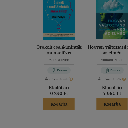
Örökölt családminták
Hogyan változtasd
munkafüzet
az elméd
Mark Wolynn
Michael Pollan
Könyv
Könyv
Árinformációk
Árinformációk
Kiadói ár:
Kiadói ár:
6 290 Ft
7 980 Ft
Kosárba
Kosárba