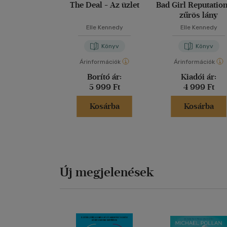
The Deal - Az üzlet
Bad Girl Reputation
zűrös lány
Elle Kennedy
Elle Kennedy
Könyv
Könyv
Árinformációk
Árinformációk
Borító ár:
Kiadói ár:
5 999 Ft
4 999 Ft
Kosárba
Kosárba
Új megjelenések