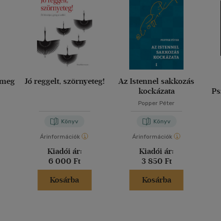
 meg
Jó reggelt, szörnyeteg!
Az Istennel sakkozás
kockázata
Ps
Popper Péter
Könyv
Könyv
Árinformációk
Árinformációk
Kiadói ár:
Kiadói ár:
6 000 Ft
3 850 Ft
Kosárba
Kosárba