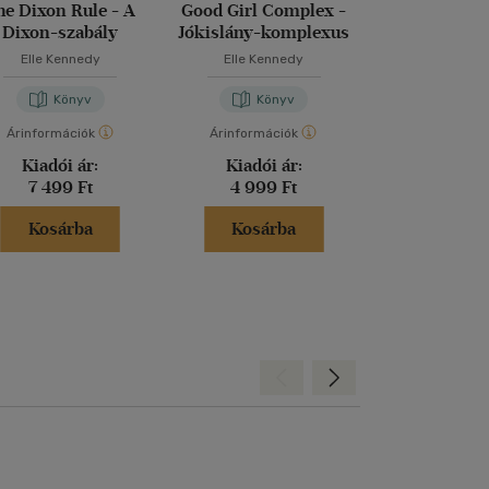
he Dixon Rule - A
Good Girl Complex -
The Play - A
Dixon-szabály
Jókislány-komplexus
Elle Kennedy
Elle Kennedy
Elle Kenn
Könyv
Könyv
Kön
Árinformációk
Árinformációk
Árinformáci
Kiadói ár:
Kiadói ár:
Borító 
7 499 Ft
4 999 Ft
5 799 
Kosárba
Kosárba
Kosár
Hátra
Előre