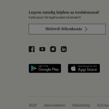
Legyen mindig képben az irodalommal!
Iratkozzon fel legfrissebb híreinkért!
Hírlevél-feliratkozás
Libri a Facebookon
Libri a Youtube-on
Libri az Instagramon
Libri a LinkedInen
Libri applikáció Szerezd m
Libri
ÁSZF
Adatvédelem
Oldaltérkép
Süti be