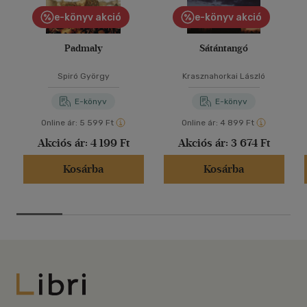
Alkalmaz
e-könyv akció
e-könyv akció
Padmaly
Sátántangó
Spiró György
Krasznahorkai László
E-könyv
E-könyv
Online ár:
5 599 Ft
Online ár:
4 899 Ft
Akciós ár:
4 199 Ft
Akciós ár:
3 674 Ft
Kosárba
Kosárba
Libri