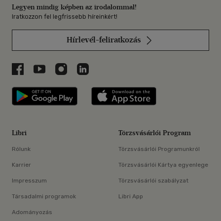
Legyen mindig képben az irodalommal!
Iratkozzon fel legfrissebb híreinkért!
Hírlevél-feliratkozás
Libri a Facebookon
Libri a Youtube-on
Libri az Instagramon
Libri a LinkedInen
Libri applikáció Szerezd meg: Google P
Libri applikáció 
Libri
Törzsvásárlói Program
Rólunk
Törzsvásárlói Programunkról
Karrier
Törzsvásárlói Kártya egyenlege
Impresszum
Törzsvásárlói szabályzat
Társadalmi programok
Libri App
Adományozás