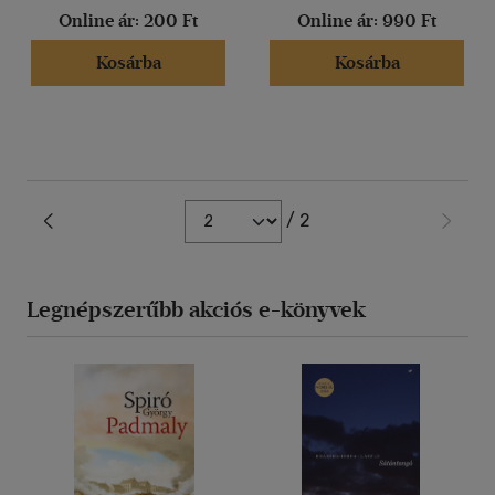
Magyar
(858)
Online ár:
200 Ft
Online ár:
990 Ft
Angol
(7)
Kosárba
Kosárba
Cseh
(1)
Macedon
(1)
Német
(8)
/ 2
Vélemény szerint
(20)
(5)
Legnépszerűbb akciós e-könyvek
(1)
(1)
(3)
(4951)