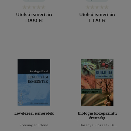
Pap-Szigetiné Németh Anikó
-
Szabó István
Utolsó ismert ár:
Utolsó ismert ár:
1 900 Ft
1 420 Ft
Levelezési ismeretek
Biológia középszintű
érettségi
feladatgyűjtemény 10.
Freisinger Edéné
Baranyai József
-
Dr.
SZŰCSNÉ KERTI ANITA