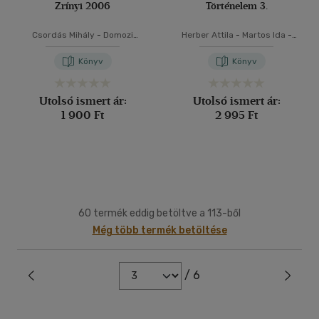
Zrínyi 2006
Történelem 3.
Csordás Mihály
-
Domozi
Herber Attila
-
Martos Ida
-
Diána
-
Gálné Szalontai Mária
-
Moss László
-
Tisza László
Háriné Kun Éva
-
Nagy Tibor
-
Könyv
Könyv
Pap-Szigetiné Németh Anikó
-
Szabó István
Utolsó ismert ár:
Utolsó ismert ár:
1 900 Ft
2 995 Ft
60 termék eddig betöltve a 113-ből
Még több termék betöltése
/ 6