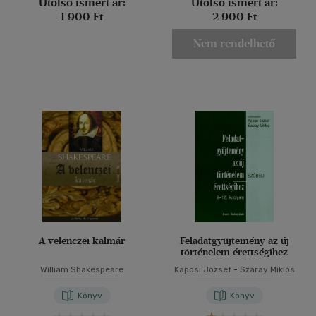
Utolsó ismert ár:
Utolsó ismert ár:
1 900 Ft
2 900 Ft
Nem rendelhető
A velenczei kalmár
Feladatgyűjtemény az új
történelem érettségihez
William Shakespeare
Kaposi József
-
Száray Miklós
Könyv
Könyv