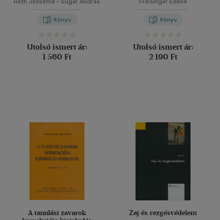
Róth Józsefné
-
Sugár András
Freisinger Edéné
Könyv
Könyv
Utolsó ismert ár:
Utolsó ismert ár:
1 560 Ft
2 190 Ft
A tanulási zavarok
Zaj és rezgésvédelem