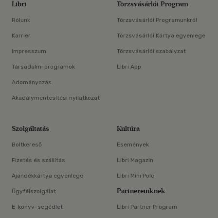
Libri
Törzsvásárlói Program
Rólunk
Törzsvásárlói Programunkról
Karrier
Törzsvásárlói Kártya egyenlege
Impresszum
Törzsvásárlói szabályzat
Társadalmi programok
Libri App
Adományozás
Akadálymentesítési nyilatkozat
Szolgáltatás
Kultúra
Boltkereső
Események
Fizetés és szállítás
Libri Magazin
Ajándékkártya egyenlege
Libri Mini Polc
Partnereinknek
Ügyfélszolgálat
E-könyv-segédlet
Libri Partner Program