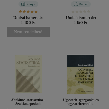
Könyv
Könyv
Utolsó ismert ár:
Utolsó ismert ár:
1 400 Ft
1 150 Ft
Nem rendelhető
Általános statisztika -
Ügyviteli, igazgatási és
Szakközépiskola
ügyviteltechnikai
ismeretek