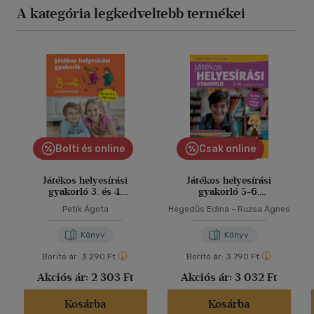
A kategória legkedveltebb termékei
Bolti és online
Csak online
Játékos helyesírási
Játékos helyesírási
gyakorló 3. és 4.
gyakorló 5-6.
osztályosoknak
osztályosoknak
Petik Ágota
Hegedűs Edina
-
Ruzsa Ágnes
Könyv
Könyv
Borító ár:
3 290 Ft
Borító ár:
3 790 Ft
Akciós ár:
2 303 Ft
Akciós ár:
3 032 Ft
Kosárba
Kosárba