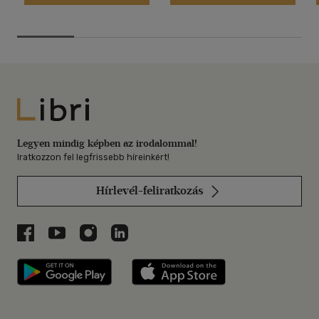
Libri
Legyen mindig képben az irodalommal!
Iratkozzon fel legfrissebb híreinkért!
Hírlevél-feliratkozás
Libri a Facebookon
Libri a Youtube-on
Libri az Instagramon
Libri a LinkedInen
Libri applikáció Szerezd meg: Google P
Libri applikáció 