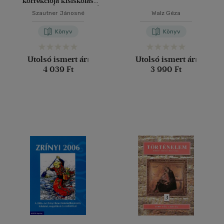
korrekciója kisiskolás
korban III. (Nebuló 3-hoz)
Szautner Jánosné
Walz Géza
Könyv
Könyv
Utolsó ismert ár:
Utolsó ismert ár:
4 039 Ft
3 990 Ft