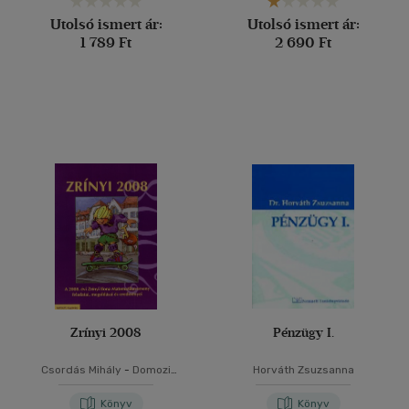
Utolsó ismert ár:
Utolsó ismert ár:
1 789 Ft
2 690 Ft
Zrínyi 2008
Pénzügy I.
Csordás Mihály
-
Domozi
Horváth Zsuzsanna
Diána
-
Gálné Szalontai Mária
-
Háriné Kun Éva
-
Nagy Tibor
-
Könyv
Könyv