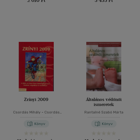
2 610 Ft
3 455 Ft
Zrínyi 2009
Általános védőnői
ismeretek
Csordás Mihály
-
Csordás
Rantalné Szabó Márta
Péter
-
Koleszár Edit
-
Nagy
Tibor
-
Pap-Szigetiné Németh
Könyv
Könyv
Anikó
-
Szabó István