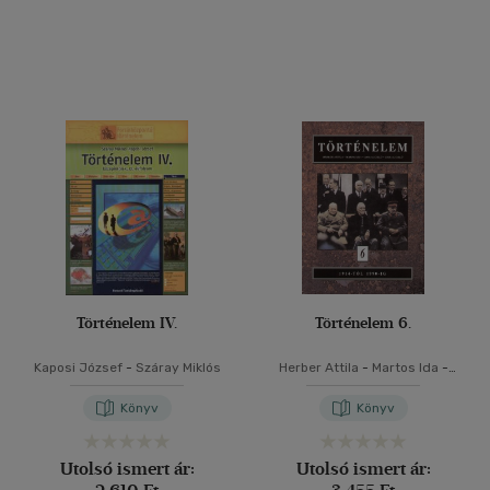
Történelem IV.
Történelem 6.
Kaposi József
-
Száray Miklós
Herber Attila
-
Martos Ida
-
Moss László
-
Tisza László
Könyv
Könyv
Utolsó ismert ár:
Utolsó ismert ár: