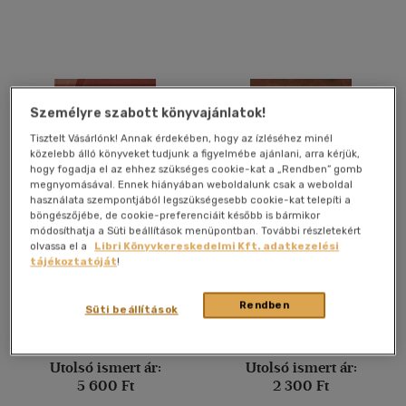
Német
(1)
Vélemény szerint
(9)
Személyre szabott könyvajánlatok!
(1)
Tisztelt Vásárlónk! Annak érdekében, hogy az ízléséhez minél
közelebb álló könyveket tudjunk a figyelmébe ajánlani, arra kérjük,
(103)
hogy fogadja el az ehhez szükséges cookie-kat a „Rendben” gomb
megnyomásával. Ennek hiányában weboldalunk csak a weboldal
használata szempontjából legszükségesebb cookie-kat telepíti a
böngészőjébe, de cookie-preferenciáit később is bármikor
Alkalmaz
módosíthatja a Süti beállítások menüpontban. További részletekért
A lágy kontaktlencse
Miért nem lehet?
olvassa el a
Libri Könyvkereskedelmi Kft. adatkezelési
illesztése
tájékoztatóját
!
Dr. Tönköl Tamás
Tuzson Zoltán
Rendben
Süti beállítások
Könyv
Könyv
Utolsó ismert ár:
Utolsó ismert ár:
5 600 Ft
2 300 Ft