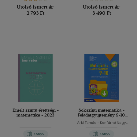
Utolsó ismert ár:
Utolsó ismert ár:
2 793 Ft
3 490 Ft
Emelt szintű érettségi -
Sokszínű matematika -
matematika - 2023
Feladatgyűjtemény 9-10.
osztály
Árki Tamás
-
Konfárné Nagy
Klára
-
Kovács István
-
Trembeczki Csaba
-
Urbán
Könyv
Könyv