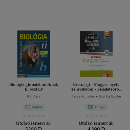
Biológia gimnáziumoknak
Érettségi - Magyar nyelv
11. osztály
és irodalom - Feladatsorok
a középszintű írásbeli
Gál Béla
Keisz Ágoston
-
Szarka Eszter
vizsgára
Könyv
Könyv
Utolsó ismert ár:
Utolsó ismert ár:
5 180 Ft
4 390 Ft