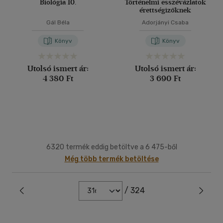
Biológia 10.
Történelmi esszévázlatok
érettségizőknek
Gál Béla
Adorjányi Csaba
Könyv
Könyv
Utolsó ismert ár:
Utolsó ismert ár:
4 380 Ft
3 690 Ft
6320 termék eddig betöltve a 6 475-ből
Még több termék betöltése
/ 324