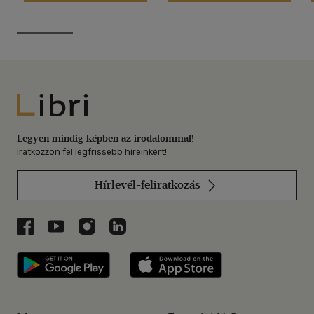
Libri
Legyen mindig képben az irodalommal!
Iratkozzon fel legfrissebb híreinkért!
Hírlevél-feliratkozás
Libri a Facebookon
Libri a Youtube-on
Libri az Instagramon
Libri a LinkedInen
Libri applikáció Szerezd meg: Google P
Libri applikáció 