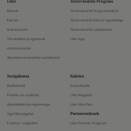
Libri
Törzsvásárlói Program
Rólunk
Törzsvásárlói Programunkról
Karrier
Törzsvásárlói Kártya egyenlege
Impresszum
Törzsvásárlói szabályzat
Társadalmi programok
Libri App
Adományozás
Akadálymentesítési nyilatkozat
Szolgáltatás
Kultúra
Boltkereső
Események
Fizetés és szállítás
Libri Magazin
Ajándékkártya egyenlege
Libri Mini Polc
Partnereinknek
Ügyfélszolgálat
E-könyv-segédlet
Libri Partner Program