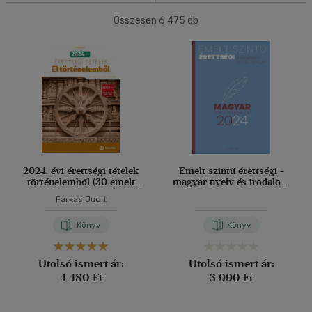
(1442)
4500 Ft felett
Összesen
(811)
6 475
db
40 db / oldal
Korosztály szerint
Alkalmaz
Ifjúsági
(275)
10 - 14 év
(3)
14 - 18 év
(254)
mind
(18)
Gyermek és ifjúsági
(4)
2024. évi érettségi tételek
Emelt szintű érettségi -
történelemből (30 emelt
magyar nyelv és irodalom
Felnőtt
(59)
szintű tematika)
- 2024
Farkas Judit
Könyv
Könyv
Nyelv szerint
Magyar
(312)
Utolsó ismert ár:
Utolsó ismert ár:
4 480 Ft
3 990 Ft
Angol
(6)
Német
(10)