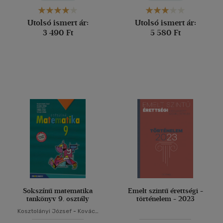
János
Utolsó ismert ár:
Utolsó ismert ár:
3 490 Ft
5 580 Ft
Sokszínű matematika
Emelt szintű érettségi -
tankönyv 9. osztály
történelem - 2023
Kosztolányi József
-
Kovács
István
-
Pintér Klára
-
Urbán