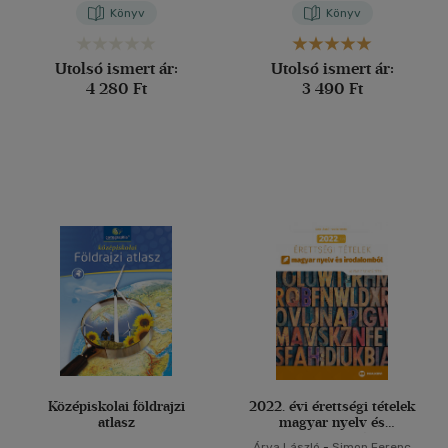
János
-
Vincze István
Könyv
Könyv
Utolsó ismert ár:
Utolsó ismert ár:
4 280 Ft
3 490 Ft
Középiskolai földrajzi
2022. évi érettségi tételek
atlasz
magyar nyelv és
irodalomból
Árva László
-
Simon Ferenc