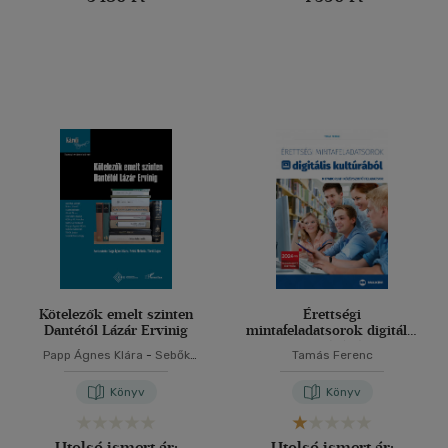
Kötelezők emelt szinten
Érettségi
Dantétól Lázár Ervinig
mintafeladatsorok digitális
kultúrából
Papp Ágnes Klára
-
Sebők
Tamás Ferenc
Melinda
-
Török Lajos
Könyv
Könyv
Utolsó ismert ár:
Utolsó ismert ár: