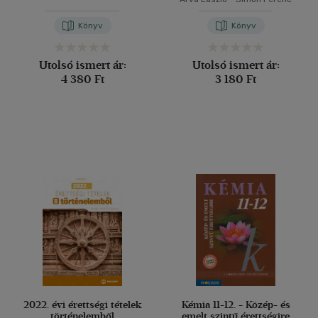
Könyv
Könyv
Utolsó ismert ár:
Utolsó ismert ár:
4 380 Ft
3 180 Ft
2022. évi érettségi tételek
Kémia 11-12. - Közép- és
történelemből
emelt szintű érettségire