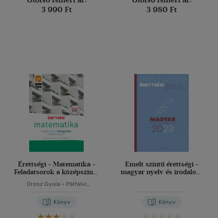
3 990 Ft
3 980 Ft
Érettségi - Matematika -
Emelt szintű érettségi -
Feladatsorok a középszintű
magyar nyelv és irodalom
írásbeli vizsgára
- 2023
Orosz Gyula
-
Pálfalvi
Józsefné
Könyv
Könyv