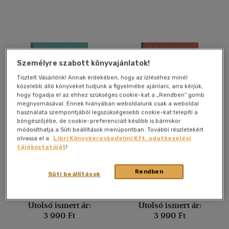
Német-magyar, magyar-
német
(1)
Vélemény szerint
Személyre szabott könyvajánlatok!
(47)
Tisztelt Vásárlónk! Annak érdekében, hogy az ízléséhez minél
(10)
közelebb álló könyveket tudjunk a figyelmébe ajánlani, arra kérjük,
hogy fogadja el az ehhez szükséges cookie-kat a „Rendben” gomb
(10)
megnyomásával. Ennek hiányában weboldalunk csak a weboldal
használata szempontjából legszükségesebb cookie-kat telepíti a
(4)
böngészőjébe, de cookie-preferenciáit később is bármikor
módosíthatja a Süti beállítások menüpontban. További részletekért
(3)
Emelt szintű érettségi -
Emelt szintű érettségi -
olvassa el a
Libri Könyvkereskedelmi Kft. adatkezelési
matematika - 2024
történelem - 2024
tájékoztatóját
!
(6401)
Rendben
Süti beállítások
Könyv
Könyv
Alkalmaz
Utolsó ismert ár:
Utolsó ismert ár:
3 990 Ft
3 990 Ft