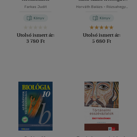
készülőknek
Farkas Judit
Horváth Balázs
-
Rózsahegyi
Márta
-
Siposné Kedves Éva
Könyv
Könyv
Utolsó ismert ár:
Utolsó ismert ár:
3 780 Ft
5 680 Ft