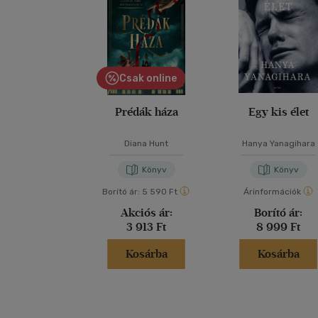
Csak online
Prédák háza
Egy kis élet
Diana Hunt
Hanya Yanagihara
Könyv
Könyv
Borító ár:
5 590 Ft
Árinformációk
Akciós ár:
Borító ár:
3 913 Ft
8 999 Ft
Kosárba
Kosárba