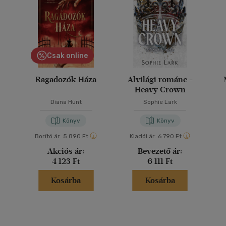
Csak online
Ragadozók Háza
Alvilági románc -
Heavy Crown
Diana Hunt
Sophie Lark
Könyv
Könyv
Borító ár:
5 890 Ft
Kiadói ár:
6 790 Ft
Akciós ár:
Bevezető ár:
4 123 Ft
6 111 Ft
Kosárba
Kosárba