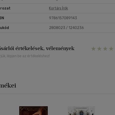
rozat
Kortárs Írók
BN
9786157089143
rukód
2808023 / 1240236
ásárlói értékelések, vélemények
rjük, lépjen be az értékeléshez!
rmékei