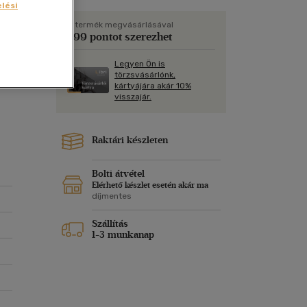
Kártya
lési
Vallás, mitológia
m
Képeslap
A termék megvásárlásával
299 pontot szerezhet
és Természet
yv
Naptár
Legyen Ön is
k
Papír, írószer
törzsvásárlónk,
kártyájára akár 10%
ok
visszajár.
Raktári készleten
ai
, a
Bolti átvétel
Elérhető készlet esetén akár ma
díjmentes
Szállítás
1-3 munkanap