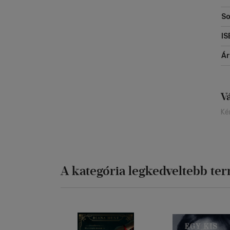
So
IS
Á
V
Ké
A kategória legkedveltebb te