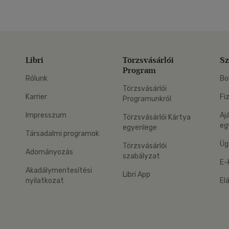
Libri
Törzsvásárlói
Sz
Program
Rólunk
Bo
Törzsvásárlói
Karrier
Fi
Programunkról
Impresszum
Aj
Törzsvásárlói Kártya
eg
egyenlege
Társadalmi programok
Üg
Törzsvásárlói
Adományozás
szabályzat
E-
Akadálymentesítési
Libri App
nyilatkozat
El
eg: Google Play
 applikáció Letölthető az App Store-ból