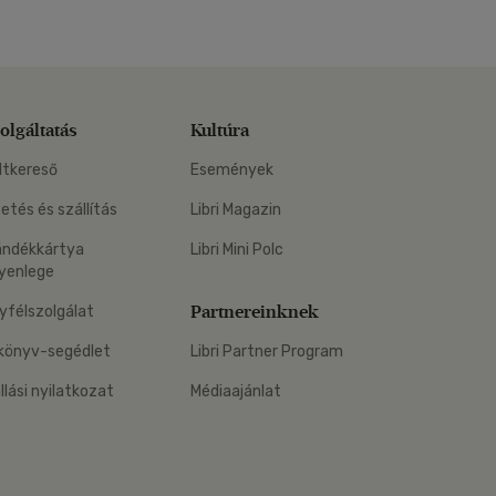
olgáltatás
Kultúra
ltkereső
Események
zetés és szállítás
Libri Magazin
ándékkártya
Libri Mini Polc
yenlege
Partnereinknek
yfélszolgálat
könyv-segédlet
Libri Partner Program
állási nyilatkozat
Médiaajánlat