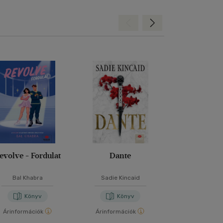
Hátra
Előre
evolve - Fordulat
Dante
Ne bízz sen
Bal Khabra
Sadie Kincaid
P. C. Har
Könyv
Könyv
Kön
Árinformációk
Árinformációk
Árinformáci