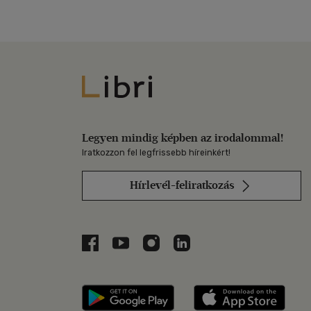
Libri
Legyen mindig képben az irodalommal!
Iratkozzon fel legfrissebb híreinkért!
Hírlevél-feliratkozás
Libri a Facebookon
Libri a Youtube-on
Libri az Instagramon
Libri a LinkedInen
Libri applikáció Szerezd m
Libri