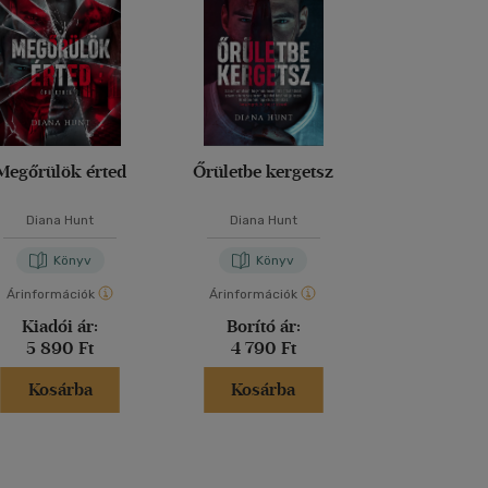
Megőrülök érted
Őrületbe kergetsz
A barát
Diana Hunt
Diana Hunt
Fredrik Ba
Könyv
Könyv
Kön
Árinformációk
Árinformációk
Árinformáci
Kiadói ár:
Borító ár:
Kiadói 
5 890 Ft
4 790 Ft
6 290 
Kosárba
Kosárba
Kosár