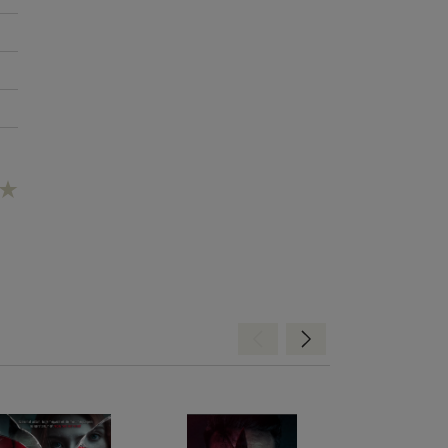
Hátra
Előre