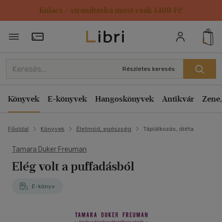
Kulacs / strandtáska most csak 1499 Ft!
Törzsvásárlói Kártya adatai
Részletes keresés
Könyvek
E-könyvek
Hangoskönyvek
Antikvár
Zene,
Főoldal
Könyvek
Életmód, egészség
Táplálkozás, diéta
Tamara Duker Freuman
Elég volt a puffadásból
E-könyv