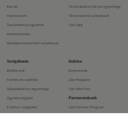
Karrier
Törzsvásárlói Kártya egyenlege
Impresszum
Törzsvásárlói szabályzat
Társadalmi programok
Libri App
Adományozás
Akadálymentesítési nyilatkozat
Szolgáltatás
Kultúra
Boltkereső
Események
Fizetés és szállítás
Libri Magazin
Ajándékkártya egyenlege
Libri Mini Polc
Partnereinknek
Ügyfélszolgálat
E-könyv-segédlet
Libri Partner Program
×
Elállási nyilatkozat
Médiaajánlat