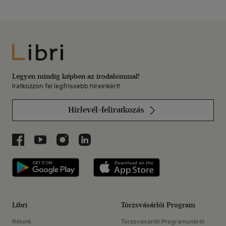
Libri
Legyen mindig képben az irodalommal!
Iratkozzon fel legfrissebb híreinkért!
Hírlevél-feliratkozás
Libri a Facebookon
Libri a Youtube-on
Libri az Instagramon
Libri a LinkedInen
Libri applikáció Szerezd meg: Google P
Libri applikáció 
Libri
Törzsvásárlói Program
Rólunk
Törzsvásárlói Programunkról