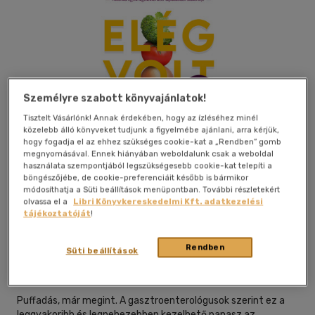
Személyre szabott könyvajánlatok!
Tisztelt Vásárlónk! Annak érdekében, hogy az ízléséhez minél
közelebb álló könyveket tudjunk a figyelmébe ajánlani, arra kérjük,
hogy fogadja el az ehhez szükséges cookie-kat a „Rendben” gomb
megnyomásával. Ennek hiányában weboldalunk csak a weboldal
használata szempontjából legszükségesebb cookie-kat telepíti a
böngészőjébe, de cookie-preferenciáit később is bármikor
módosíthatja a Süti beállítások menüpontban. További részletekért
olvassa el a
Libri Könyvkereskedelmi Kft. adatkezelési
tájékoztatóját
!
Beleolvasok
Kívánságlistához adom
Megosztom
Rendben
Süti beállítások
Alexandra Kiadó
|
2025
|
magyar nyelvű
Puffadás, már megint. A gasztroenterológusok szerint ez a
leggyakoribb és legnehezebben kezelhető panasz az