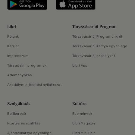
Libri applikáció Szerezd meg: Google P
Libri applikáció 
Libri
Törzsvásárlói Program
Rólunk
Törzsvásárlói Programunkról
Karrier
Törzsvásárlói Kártya egyenlege
Impresszum
Törzsvásárlói szabályzat
Társadalmi programok
Libri App
Adományozás
Akadálymentesítési nyilatkozat
Szolgáltatás
Kultúra
Boltkereső
Események
Fizetés és szállítás
Libri Magazin
Ajándékkártya egyenlege
Libri Mini Polc