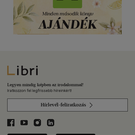
Libri
Legyen mindig képben az irodalommal!
Iratkozzon fel legfrissebb híreinkért!
Hírlevél-feliratkozás
Libri a Facebookon
Libri a Youtube-on
Libri az Instagramon
Libri a LinkedInen