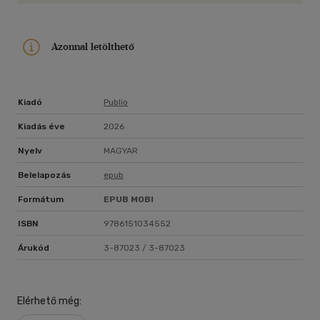
Azonnal letölthető
Kiadó
Publio
Kiadás éve
2026
Nyelv
MAGYAR
Belelapozás
epub
Formátum
EPUB
MOBI
ISBN
9786151034552
Árukód
3-87023 / 3-87023
Elérhető még: