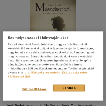
Személyre szabott könyvajánlatok!
Tisztelt Vásárlónk! Annak érdekében, hogy az ízléséhez minél
közelebb álló könyveket tudjunk a figyelmébe ajánlani, arra kérjük,
hogy fogadja el az ehhez szükséges cookie-kat a „Rendben” gomb
megnyomásával. Ennek hiányában weboldalunk csak a weboldal
használata szempontjából legszükségesebb cookie-kat telepíti a
böngészőjébe, de cookie-preferenciáit később is bármikor
módosíthatja a Süti beállítások menüpontban. További részletekért
olvassa el a
Libri Könyvkereskedelmi Kft. adatkezelési
tájékoztatóját
!
Beleolvasok
Kívánságlistához adom
Megosztom
Rendben
Süti beállítások
Publio
|
2026
|
magyar nyelvű
Ligeti Borbála szabad, önálló életre vágyik. Tanulni szeretne,