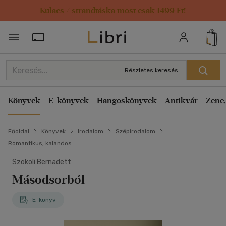
Kulacs / strandtáska most csak 1499 Ft!
Törzsvásárlói Kártya adatai
Részletes keresés
Könyvek
E-könyvek
Hangoskönyvek
Antikvár
Zene,
Főoldal
Könyvek
Irodalom
Szépirodalom
Romantikus, kalandos
Szokoli Bernadett
Másodsorból
E-könyv