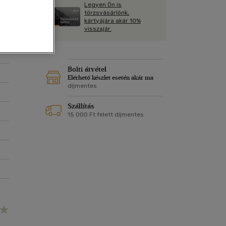
Kártya
Legyen Ön is
Vallás, mitológia
m
törzsvásárlónk,
Képeslap
kártyájára akár 10%
és Természet
visszajár.
yv
Naptár
k
Papír, írószer
ok
Bolti átvétel
Elérhető készlet esetén akár ma
díjmentes
Szállítás
15 000 Ft felett díjmentes