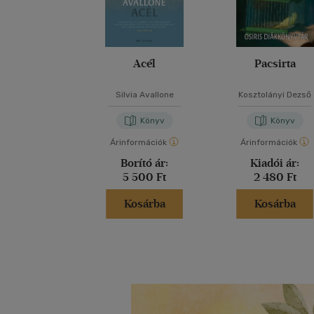
Acél
Pacsirta
Silvia Avallone
Kosztolányi Dezső
Könyv
Könyv
Árinformációk
Árinformációk
Borító ár:
Kiadói ár:
5 500 Ft
2 480 Ft
Kosárba
Kosárba