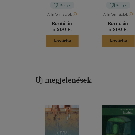
Könyv
Könyv
Árinformációk
Árinformációk
Borító ár:
Borító ár:
5 800 Ft
5 800 Ft
Kosárba
Kosárba
Új megjelenések