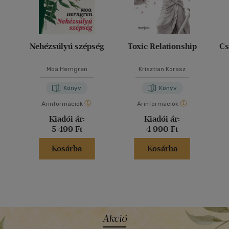
Nehézsúlyú szépség
Toxic Relationship
Cs
Moa Herngren
Krisztian Korasz
Könyv
Könyv
Árinformációk
Árinformációk
Kiadói ár:
Kiadói ár:
5 499 Ft
4 990 Ft
Kosárba
Kosárba