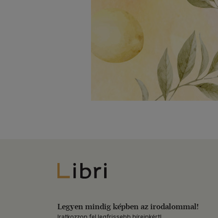
Libri
Legyen mindig képben az irodalommal!
Iratkozzon fel legfrissebb híreinkért!