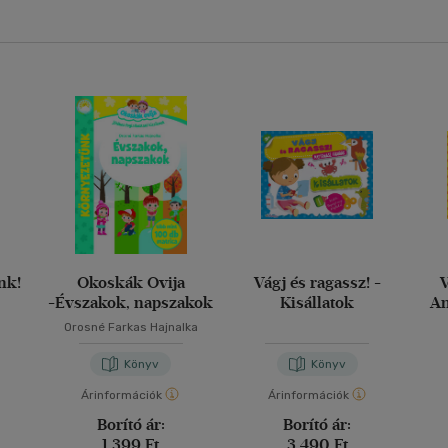
nk!
Okoskák Ovija
Vágj és ragassz! -
V
-Évszakok, napszakok
Kisállatok
Am
Orosné Farkas Hajnalka
Könyv
Könyv
Árinformációk
Árinformációk
Borító ár:
Borító ár:
1 399 Ft
3 490 Ft