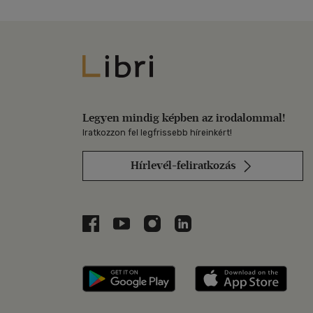
Libri
Legyen mindig képben az irodalommal!
Iratkozzon fel legfrissebb híreinkért!
Hírlevél-feliratkozás
Libri a Facebookon
Libri a Youtube-on
Libri az Instagramon
Libri a LinkedInen
Libri applikáció Szerezd m
Libri