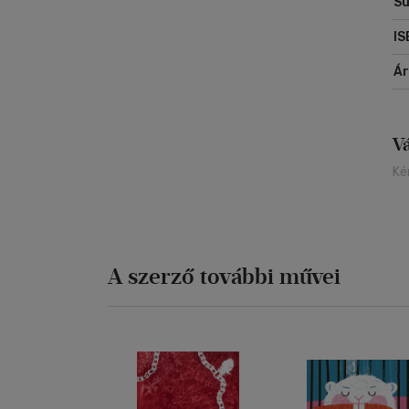
Sú
IS
Á
V
Ké
A szerző további művei