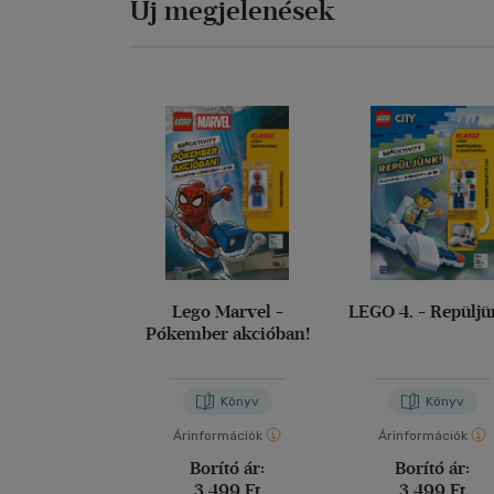
Új megjelenések
Lego Marvel -
LEGO 4. - Repüljü
Pókember akcióban!
Könyv
Könyv
Árinformációk
Árinformációk
Borító ár:
Borító ár:
3 499 Ft
3 499 Ft