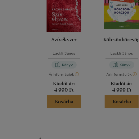
Szívékszer
Kölcsönhörcsö
Lackfi János
Lackfi János
Könyv
Könyv
Árinformációk
Árinformációk
Kiadói ár:
Kiadói ár:
4 990 Ft
4 999 Ft
Kosárba
Kosárba