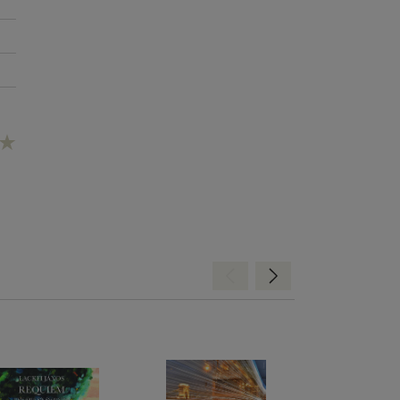
Hátra
Előre