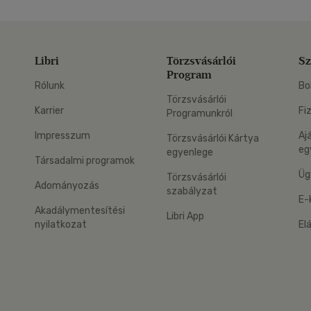
Libri
Törzsvásárlói
Sz
Program
Rólunk
Bo
Törzsvásárlói
Karrier
Fi
Programunkról
Impresszum
Aj
Törzsvásárlói Kártya
eg
egyenlege
Társadalmi programok
Üg
Törzsvásárlói
Adományozás
szabályzat
E-
Akadálymentesítési
Libri App
nyilatkozat
El
eg: Google Play
 applikáció Letölthető az App Store-ból