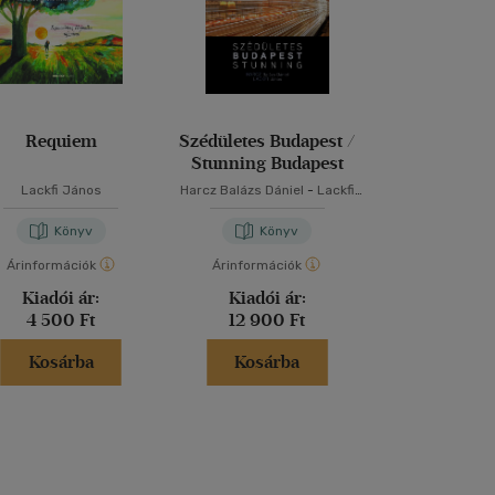
Requiem
Szédületes Budapest /
Angyall
Stunning Budapest
Lackfi János
Harcz Balázs Dániel
-
Lackfi
Lackfi Já
János
Könyv
Könyv
Kön
Árinformációk
Árinformációk
Árinformáci
Kiadói ár:
Kiadói ár:
Borító 
4 500 Ft
12 900 Ft
3 990 
Kosárba
Kosárba
Kosár