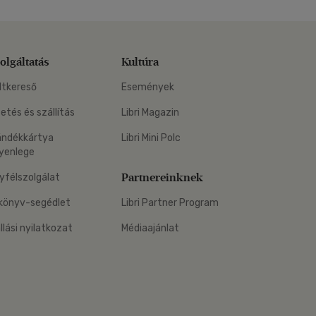
olgáltatás
Kultúra
ltkereső
Események
zetés és szállítás
Libri Magazin
ándékkártya
Libri Mini Polc
yenlege
Partnereinknek
yfélszolgálat
könyv-segédlet
Libri Partner Program
állási nyilatkozat
Médiaajánlat