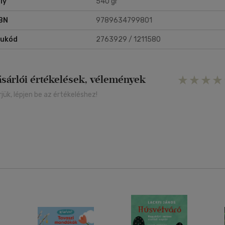
ly
540 gr
BN
9789634799801
rukód
2763929 / 1211580
ásárlói értékelések, vélemények
rjük, lépjen be az értékeléshez!