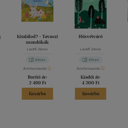
g
Kitalálod? - Tavaszi
Húsvétváró
mondókák
Lackfi János
Lackfi János
Könyv
Könyv
Árinformációk
Árinformációk
Borító ár:
Kiadói ár:
2 499 Ft
4 200 Ft
Kosárba
Kosárba