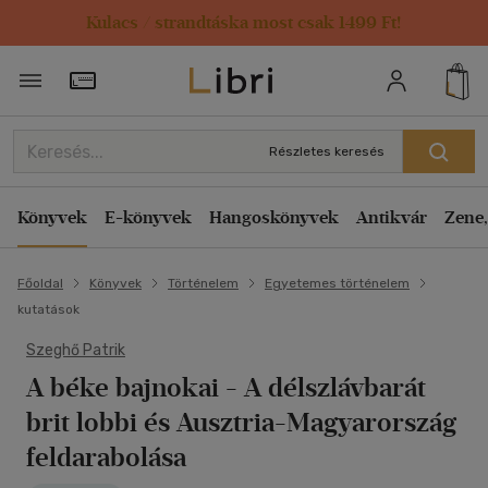
Kulacs / strandtáska most csak 1499 Ft!
Törzsvásárlói Kártya adatai
Részletes keresés
Könyvek
E-könyvek
Hangoskönyvek
Antikvár
Zene,
Főoldal
Könyvek
Történelem
Egyetemes történelem
kutatások
Szeghő Patrik
A béke bajnokai
- A délszlávbarát
brit lobbi és Ausztria-Magyarország
feldarabolása