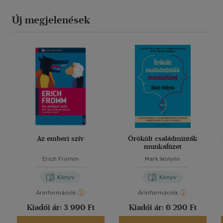
Új megjelenések
Az emberi szív
Örökölt családminták
munkafüzet
Erich Fromm
Mark Wolynn
Könyv
Könyv
Árinformációk
Árinformációk
Kiadói ár:
3 990 Ft
Kiadói ár:
6 290 Ft