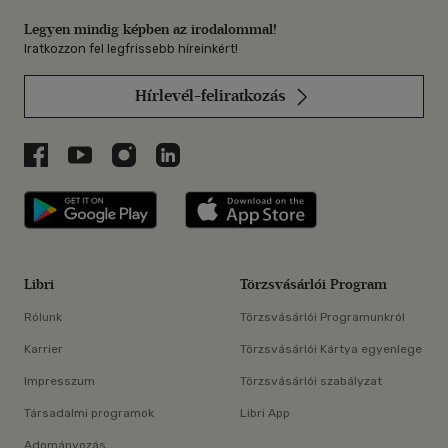
Legyen mindig képben az irodalommal!
Iratkozzon fel legfrissebb híreinkért!
Hírlevél-feliratkozás
Libri a Facebookon
Libri a Youtube-on
Libri az Instagramon
Libri a LinkedInen
Libri applikáció Szerezd meg: Google P
Libri applikáció 
Libri
Törzsvásárlói Program
Rólunk
Törzsvásárlói Programunkról
Karrier
Törzsvásárlói Kártya egyenlege
Impresszum
Törzsvásárlói szabályzat
Társadalmi programok
Libri App
Adományozás