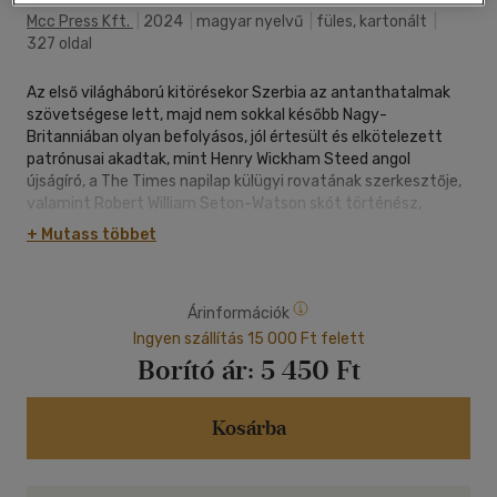
Mcc Press Kft.
|
2024
|
magyar nyelvű
|
füles, kartonált
|
327 oldal
Az első világháború kitörésekor Szerbia az antanthatalmak
szövetségese lett, majd nem sokkal később Nagy-
Britanniában olyan befolyásos, jól értesült és elkötelezett
patrónusai akadtak, mint Henry Wickham Steed angol
újságíró, a The Times napilap külügyi rovatának szerkesztője,
valamint Robert William Seton-Watson skót történész,
politikai újságíró, aki Nyugat-Európában az elsők között
+ Mutass többet
jelentetett meg szakmunkákat a térség lakóiról.
Délszlávbarát érdekszervezeteik mellett az Osztrák-Magyar
Árinformációk
Monarchia romjain létrehozni tervezett kisállami rendszert
népszerűsítő The New Europe hetilap is azt sulykolta, hogy a
Ingyen szállítás 15 000 Ft felett
német világuralmi törekvésekkel szemben csakis egy, az
Borító ár:
5 450 Ft
összes délszlávok lakta területet magában foglaló
"Jugoszlávia" jelenthet hathatós megoldást. Noha a "béke
bajnokai" kitartottak amellett, hogy Európában kizárólag ez a
Kosárba
megoldás garantálja a tartós fegyvernyugvást, a két brit
elvbarát nagyszabású törekvésének politikai öröksége sem a
kontinens, sem a térség lakóinak életébe nem hozott békét,