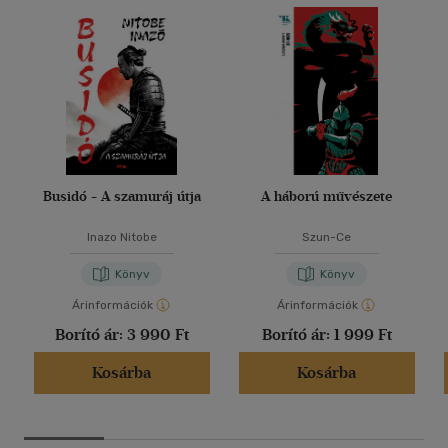
Busidó - A szamuráj útja
A háború művészete
Inazo Nitobe
Szun-Ce
Könyv
Könyv
Árinformációk
Árinformációk
Borító ár:
3 990 Ft
Borító ár:
1 999 Ft
Kosárba
Kosárba