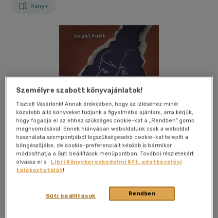
Könyv
Személyre szabott könyvajánlatok!
Tisztelt Vásárlónk! Annak érdekében, hogy az ízléséhez minél
közelebb álló könyveket tudjunk a figyelmébe ajánlani, arra kérjük,
hogy fogadja el az ehhez szükséges cookie-kat a „Rendben” gomb
megnyomásával. Ennek hiányában weboldalunk csak a weboldal
használata szempontjából legszükségesebb cookie-kat telepíti a
böngészőjébe, de cookie-preferenciáit később is bármikor
módosíthatja a Süti beállítások menüpontban. További részletekért
olvassa el a
Libri Könyvkereskedelmi Kft. adatkezelési
tájékoztatóját
!
Kívánságlistához adom
Megosztom
Rendben
Süti beállítások