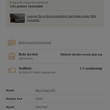
A termék megvásárlásával
hiszen a délszlávkérdés még a 21. században is megoldatlan
545 pontot szerezhet
maradt.
Legyen Ön is törzsvásárlónk, kártyájára akár 10%
visszajár.
Bolti készletinformáció
Bolti átvétel
Elérhető készlet esetén akár ma
díjmentes
Szállítás
1-3 munkanap
15 000 Ft felett díjmentes
Kiadó
Mcc Press Kft.
Kiadás éve
2024
Nyelv
MAGYAR