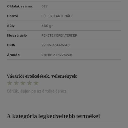
Oldalak száma:
327
Borító
FÜLES, KARTONÁLT
Súly
530 gr
Illusztráció
FEKETE KÉPEK,TÉRKÉP
ISBN
9789636440640
Árukód
2781819 / 1224268
Vásárlói értékelések, vélemények
Kérjük, lépjen be az értékeléshez!
A kategória legkedveltebb termékei