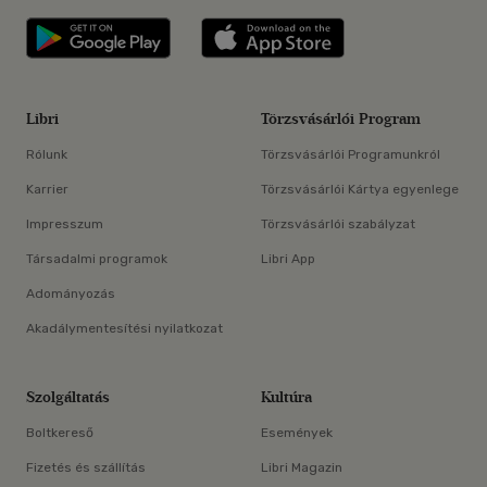
Libri applikáció Szerezd meg: Google P
Libri applikáció 
Libri
Törzsvásárlói Program
Rólunk
Törzsvásárlói Programunkról
Karrier
Törzsvásárlói Kártya egyenlege
Impresszum
Törzsvásárlói szabályzat
Társadalmi programok
Libri App
Adományozás
Akadálymentesítési nyilatkozat
Szolgáltatás
Kultúra
Boltkereső
Események
Fizetés és szállítás
Libri Magazin