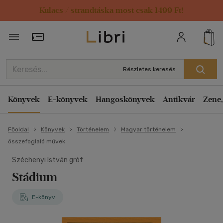
Kulacs / strandtáska most csak 1499 Ft!
Törzsvásárlói Kártya adatai
Részletes keresés
Könyvek
E-könyvek
Hangoskönyvek
Antikvár
Zene,
Főoldal
Könyvek
Történelem
Magyar történelem
összefoglaló művek
Széchenyi István gróf
Stádium
E-könyv