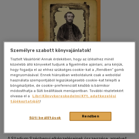
Személyre szabott könyvajánlatok!
Tisztelt Vásárlónk! Annak érdekében, hogy az ízléséhez minél
közelebb álló könyveket tudjunk a figyelmébe ajánlani, arra kérjük,
hogy fogadja el az ehhez szükséges cookie-kat a „Rendben” gomb
megnyomásával. Ennek hiányában weboldalunk csak a weboldal
használata szempontjából legszükségesebb cookie-kat telepíti a
böngészőjébe, de cookie-preferenciáit később is bármikor
módosíthatja a Süti beállítások menüpontban. További részletekért
olvassa el a
Libri Könyvkereskedelmi Kft. adatkezelési
tájékoztatóját
!
Kívánságlistához adom
Megosztom
Rendben
Süti beállítások
Fapadoskönyv.hu
|
2011
|
magyar nyelvű
A Stadium Széchenyi elképzeléseinek összegzése, ame­lyet