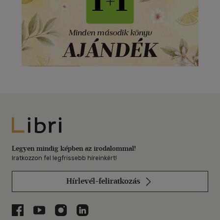
Libri
Legyen mindig képben az irodalommal!
Iratkozzon fel legfrissebb híreinkért!
Hírlevél-feliratkozás
Libri a Facebookon
Libri a Youtube-on
Libri az Instagramon
Libri a LinkedInen