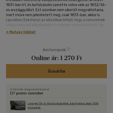
1831-ben írt, és befolyásolni szerette volna vele az 1832/36-
os országgyűlést. Ezt azonban nem sikerült megvalósítania,
mert műve nem jelenhetett meg, csak 1833-ban, akkor is
Lipcsében.Széchenyi az előszóban kifejti, hogy a nemzetnek
válasz­tania kell előrehaladás és helyben maradás között. Az
előrehaladást azonban csak az elavult alkotmány meg­
+ Mutass többet
változtatásával lehet elérni. Az alkotmány ugyanis rossz,
mert nyolcszázezer nemesre alapoz, egymillió ember he­lyett.
Ahhoz, hogy valamit is lehessen tenni, először fel kell ismerni
Árinformációk
a rossz helyzetet, és tudatosítani kell, hogy a helyzet
megváltoztatását nem a kormánytól kell várni, hanem
Online ár:
1 270 Ft
magunktól. Hogy hogyan lehet a jelenlegi helyze­tet
megváltoztatni, arra próbál meg választ adni Széche­nyi a
könyvében.
Kosárba
A termék megvásárlásával
127 pontot szerezhet
Legyen Ön is törzsvásárlónk, kártyájára akár 10%
visszajár.