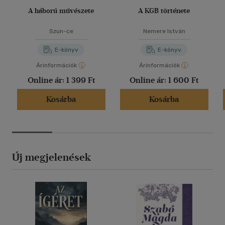
A háború művészete
A KGB története
Szun-ce
Nemere István
E-könyv
E-könyv
Árinformációk
Árinformációk
Online ár:
1 399 Ft
Online ár:
1 600 Ft
Kosárba
Kosárba
Új megjelenések