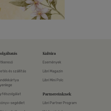
olgáltatás
Kultúra
ltkereső
Események
zetés és szállítás
Libri Magazin
ándékkártya
Libri Mini Polc
yenlege
Partnereinknek
yfélszolgálat
könyv-segédlet
Libri Partner Program