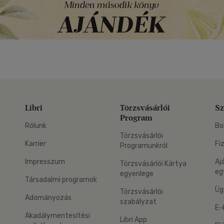
Libri
Törzsvásárlói
Sz
Program
Rólunk
Bo
Törzsvásárlói
Karrier
Fi
Programunkról
Impresszum
Aj
Törzsvásárlói Kártya
eg
egyenlege
Társadalmi programok
Üg
Törzsvásárlói
Adományozás
szabályzat
E-
Akadálymentesítési
Libri App