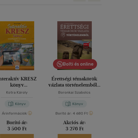
Bolti és online
nteraktív KRESZ
Érettségi témakörök
Kötelező olv
könyv
vázlata történelemből -
röviden fels
zemélygépkocsi-
középszinten
Kotra Károly
Boronkai Szabolcs
Szabó M. Ágnes
-
vezetők részére
Könyv
Könyv
Kön
Árinformációk
Borító ár:
4 680 Ft
Árinformáci
Borító ár:
Akciós ár:
Kiadói 
3 500 Ft
3 276 Ft
3 490 