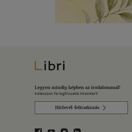
Libri
Legyen mindig képben az irodalommal!
Iratkozzon fel legfrissebb híreinkért!
Hírlevél-feliratkozás
Libri a Facebookon
Libri a Youtube-on
Libri az Instagramon
Libri a LinkedInen