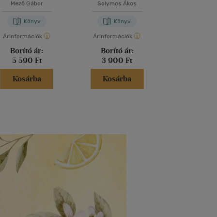
Mező Gábor
Solymos Ákos
Dr. Jekkel Ga
Könyv
Könyv
Kön
Árinformációk
Árinformációk
Árinformáci
Borító ár:
Borító ár:
Borító 
5 590 Ft
3 900 Ft
2 930 
Kosárba
Kosárba
Kosár