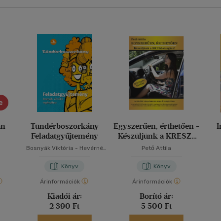
e
an
Tündérboszorkány
Egyszerűen, érthetően -
I
Feladatgyűjtemény
Készüljünk a KRESZ-
vizsgára!
s
Bosnyák Viktória
-
Hevérné
Pető Attila
Kanyó Andrea
Könyv
Könyv
Árinformációk
Árinformációk
Kiadói ár:
Borító ár:
2 390 Ft
5 500 Ft