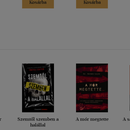
Kosárba
Kosárba
r
Szemtől szemben a
A mór megtette
A s
halállal