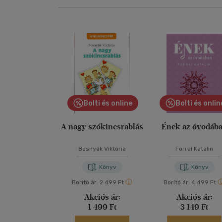
Bolti és online
Bolti és onlin
A nagy szókincsrablás
Ének az óvodáb
Bosnyák Viktória
Forrai Katalin
Könyv
Könyv
Borító ár:
2 499 Ft
Borító ár:
4 499 Ft
Akciós ár:
Akciós ár:
1 499 Ft
3 149 Ft