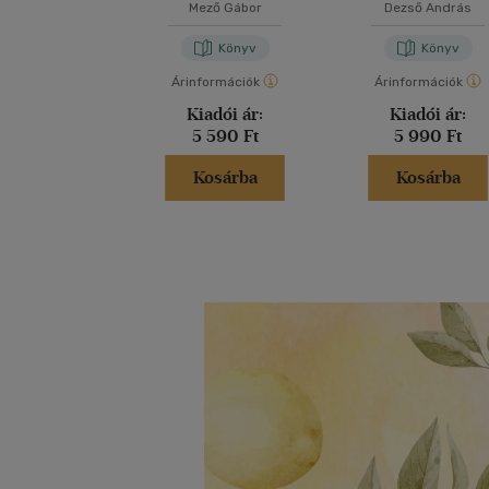
Mező Gábor
Dezső András
Könyv
Könyv
Árinformációk
Árinformációk
Kiadói ár:
Kiadói ár:
5 590 Ft
5 990 Ft
Kosárba
Kosárba