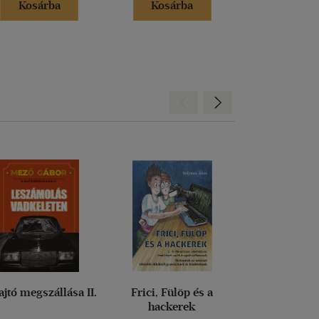
Kosárba
Kosárba
Kosár
Hátra
Előre
ajtó megszállása II.
Frici, Fülöp és a
Esély nél
hackerek
Tragédiák tes